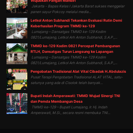
Wujudkan Pangan Mandiri
Jakarta - Bapas Kelas I Jakarta Barat sukses menggelar
panen sayur Pokcoy melalui media...
Letkol Anton Subhandi Tekankan Evaluasi Rutin Demi
Keberhasilan Program TMMD ke-129
Lumajang – Dansatgas TMMD ke-129 Kodim
0821/Lumajang, Letkol Arh Anton Subhandi, S.A.P.,...
TMMD ke-129 Kodim 0821 Percepat Pembangunan
RTLH, Dansatgas Turun Langsung ke Lapangan
Lumajang – Dansatgas TMMD ke-129 Kodim
0821/Lumajang, Letkol Arh Anton Subhandi, S.A.P.,...
Pengobatan Tradisional Alat Vital Cibadak H.Abdulazis
Pusat Terapi Pengobatan Tradisional ALAT VITAL, satu-
satunya yang ada di Cisolok telah banyak...
Bupati Indah Amperawati: TMMD Wujud Sinergi TNI
dan Pemda Membangun Desa
TMMD ke-129 – Bupati Lumajang, Ir. Hj. Indah
Amperawati, M.Si., secara resmi membuka TNI...