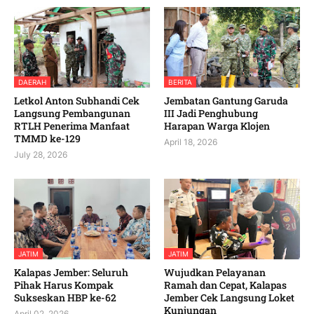
DAERAH
BERITA
Letkol Anton Subhandi Cek
Jembatan Gantung Garuda
Langsung Pembangunan
III Jadi Penghubung
RTLH Penerima Manfaat
Harapan Warga Klojen
TMMD ke-129
April 18, 2026
July 28, 2026
JATIM
JATIM
Kalapas Jember: Seluruh
Wujudkan Pelayanan
Pihak Harus Kompak
Ramah dan Cepat, Kalapas
Sukseskan HBP ke-62
Jember Cek Langsung Loket
Kunjungan
April 02, 2026