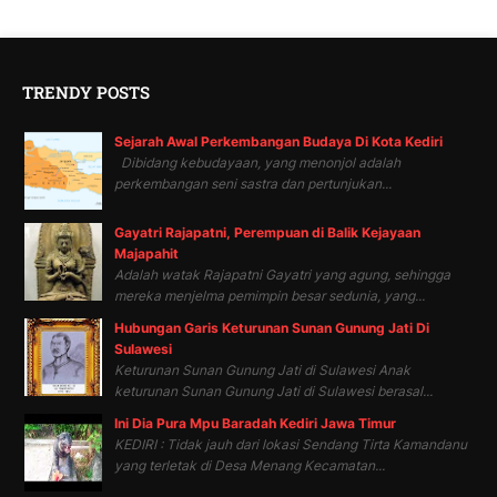
TRENDY POSTS
Sejarah Awal Perkembangan Budaya Di Kota Kediri
Dibidang kebudayaan, yang menonjol adalah
perkembangan seni sastra dan pertunjukan...
Gayatri Rajapatni, Perempuan di Balik Kejayaan
Majapahit
Adalah watak Rajapatni Gayatri yang agung, sehingga
mereka menjelma pemimpin besar sedunia, yang...
Hubungan Garis Keturunan Sunan Gunung Jati Di
Sulawesi
Keturunan Sunan Gunung Jati di Sulawesi Anak
keturunan Sunan Gunung Jati di Sulawesi berasal...
Ini Dia Pura Mpu Baradah Kediri Jawa Timur
KEDIRI : Tidak jauh dari lokasi Sendang Tirta Kamandanu
yang terletak di Desa Menang Kecamatan...