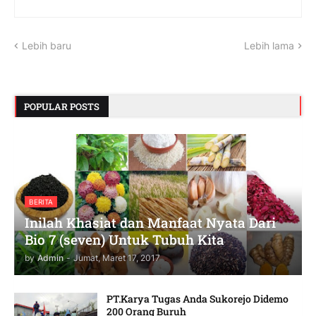
Lebih baru
Lebih lama
POPULAR POSTS
BERITA
Inilah Khasiat dan Manfaat Nyata Dari
Bio 7 (seven) Untuk Tubuh Kita
by
Admin
-
Jumat, Maret 17, 2017
PT.Karya Tugas Anda Sukorejo Didemo
200 Orang Buruh