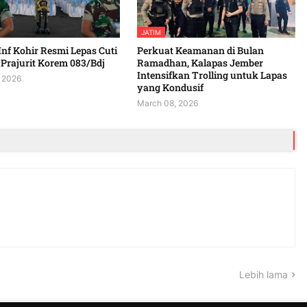
JATIM
Inf Kohir Resmi Lepas Cuti
Perkuat Keamanan di Bulan
Prajurit Korem 083/Bdj
Ramadhan, Kalapas Jember
Intensifkan Trolling untuk Lapas
 2026
yang Kondusif
March 08, 2026
Lebih lama