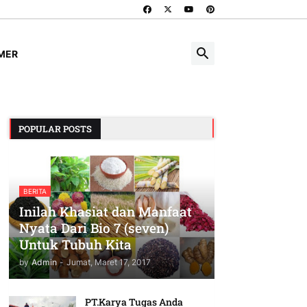
IMER
POPULAR POSTS
BERITA
Inilah Khasiat dan Manfaat
Nyata Dari Bio 7 (seven)
Untuk Tubuh Kita
by
Admin
-
Jumat, Maret 17, 2017
PT.Karya Tugas Anda