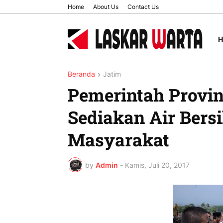
Home
About Us
Contact Us
Beranda
Jatim
Pemerintah Provin
Sediakan Air Bers
Masyarakat
by
Admin
-
Kamis, Juli 20, 2017