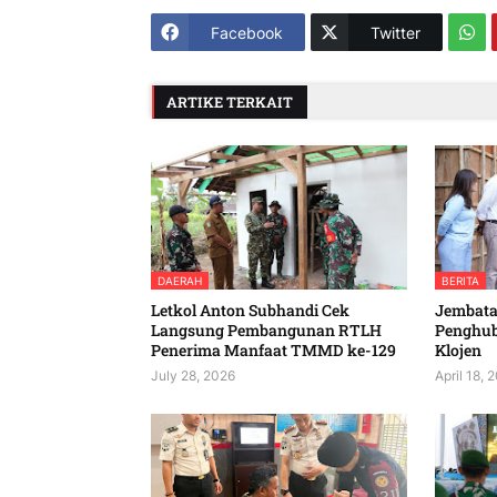
Facebook
Twitter
ARTIKE TERKAIT
DAERAH
BERITA
Letkol Anton Subhandi Cek
Jembatan
Langsung Pembangunan RTLH
Penghu
Penerima Manfaat TMMD ke-129
Klojen
July 28, 2026
April 18, 