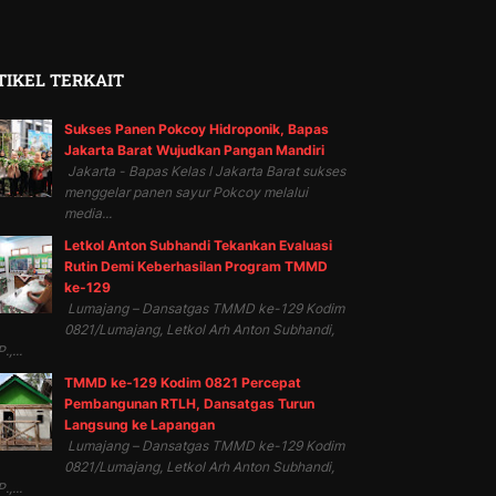
TIKEL TERKAIT
Sukses Panen Pokcoy Hidroponik, Bapas
Jakarta Barat Wujudkan Pangan Mandiri
Jakarta - Bapas Kelas I Jakarta Barat sukses
menggelar panen sayur Pokcoy melalui
media...
Letkol Anton Subhandi Tekankan Evaluasi
Rutin Demi Keberhasilan Program TMMD
ke-129
Lumajang – Dansatgas TMMD ke-129 Kodim
0821/Lumajang, Letkol Arh Anton Subhandi,
.,...
TMMD ke-129 Kodim 0821 Percepat
Pembangunan RTLH, Dansatgas Turun
Langsung ke Lapangan
Lumajang – Dansatgas TMMD ke-129 Kodim
0821/Lumajang, Letkol Arh Anton Subhandi,
.,...