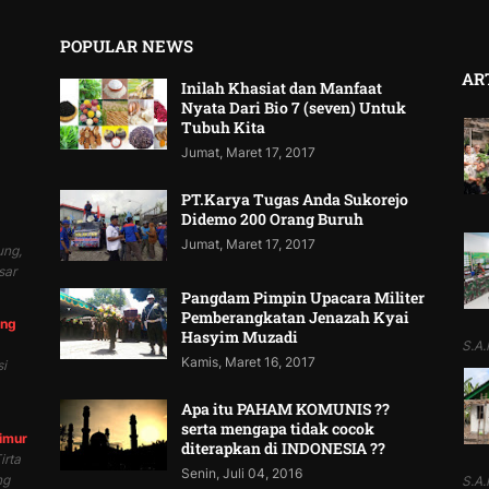
POPULAR NEWS
AR
Inilah Khasiat dan Manfaat
Nyata Dari Bio 7 (seven) Untuk
Tubuh Kita
Jumat, Maret 17, 2017
PT.Karya Tugas Anda Sukorejo
Didemo 200 Orang Buruh
Jumat, Maret 17, 2017
ung,
sar
Pangdam Pimpin Upacara Militer
Pemberangkatan Jenazah Kyai
ung
Hasyim Muzadi
S.A.P
Kamis, Maret 16, 2017
i
Apa itu PAHAM KOMUNIS ??
serta mengapa tidak cocok
Timur
diterapkan di INDONESIA ??
irta
Senin, Juli 04, 2016
ng
S.A.P