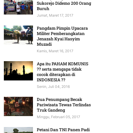
Sukorejo Didemo 200 Orang
Buruh
Jumat, Maret 17, 2017
Pangdam Pimpin Upacara
Militer Pemberangkatan
Jenazah Kyai Hasyim
Muzadi
Kamis, Maret 16, 2017
Apa itu PAHAM KOMUNIS
?? serta mengapa tidak
cocok diterapkan di
INDONESIA ??
Senin, Juli 04, 2016
Dua Penumpang Becak
Pariwisata Tewas Terlindas
Truk Gandeng
Minggu, Februari 05, 2017
Petani Dan TNI Panen Padi