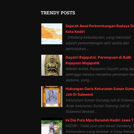
TRENDY POSTS
Sejarah Awal Perkembangan Budaya Di
Kota Kediri
Dibidang kebudayaan, yang menonjol
adalah perkembangan seni sastra dan
pertunjukan...
Gayatri Rajapatni, Perempuan di Balik
Kejayaan Majapahit
Adalah watak Rajapatni Gayatri yang ag
sehingga mereka menjelma pemimpin be
sedunia, yang...
Hubungan Garis Keturunan Sunan Gun
Jati Di Sulawesi
Keturunan Sunan Gunung Jati di Sulawes
Anak keturunan Sunan Gunung Jati di
Sulawesi berasal...
Ini Dia Pura Mpu Baradah Kediri Jawa 
KEDIRI : Tidak jauh dari lokasi Sendang T
Kamandanu yang terletak di Desa Mena