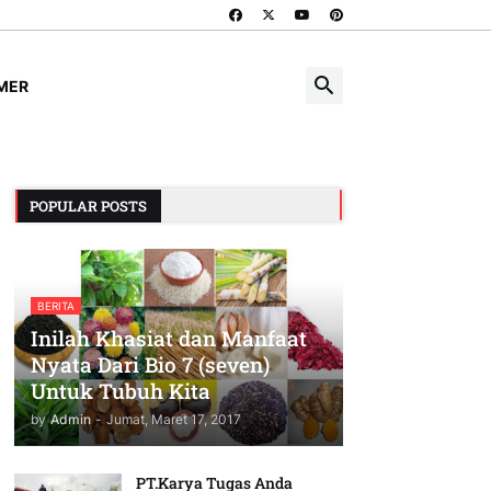
IMER
POPULAR POSTS
BERITA
Inilah Khasiat dan Manfaat
Nyata Dari Bio 7 (seven)
Untuk Tubuh Kita
by
Admin
-
Jumat, Maret 17, 2017
PT.Karya Tugas Anda