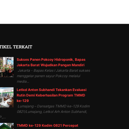
TIKEL TERKAIT
Sukses Panen Pokcoy Hidroponik, Bapas
Jakarta Barat Wujudkan Pangan Mandiri
Jakarta - Bapas Kelas I Jakarta Barat sukses
menggelar panen sayur Pokcoy melalui
media...
Letkol Anton Subhandi Tekankan Evaluasi
Rutin Demi Keberhasilan Program TMMD
ke-129
Lumajang – Dansatgas TMMD ke-129 Kodim
0821/Lumajang, Letkol Arh Anton Subhandi,
.,...
TMMD ke-129 Kodim 0821 Percepat