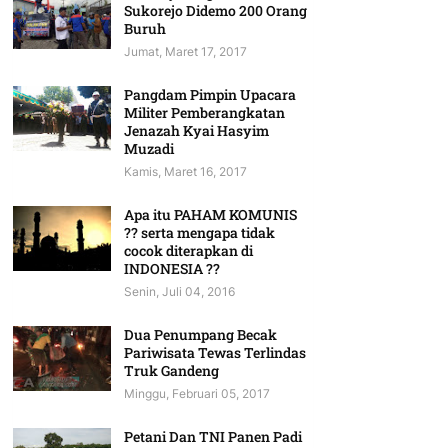
Sukorejo Didemo 200 Orang
Buruh
Jumat, Maret 17, 2017
Pangdam Pimpin Upacara
Militer Pemberangkatan
Jenazah Kyai Hasyim
Muzadi
Kamis, Maret 16, 2017
Apa itu PAHAM KOMUNIS
?? serta mengapa tidak
cocok diterapkan di
INDONESIA ??
Senin, Juli 04, 2016
Dua Penumpang Becak
Pariwisata Tewas Terlindas
Truk Gandeng
Minggu, Februari 05, 2017
Petani Dan TNI Panen Padi