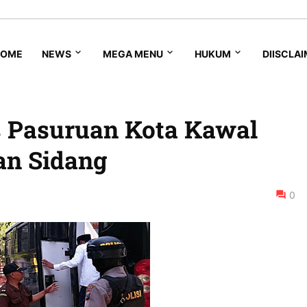
HOME
NEWS
MEGA MENU
HUKUM
DIISCLA
s Pasuruan Kota Kawal
n Sidang
0