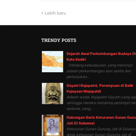
Lebih baru
TRENDY POSTS
Sejarah Awal Perkembangan Budaya Di
Kota Kediri
Dibidang kebudayaan, yang menonjol
adalah perkembangan seni sastra dan
pertunjukan...
Gayatri Rajapatni, Perempuan di Balik
Kejayaan Majapahit
Adalah watak Rajapatni Gayatri yang ag
sehingga mereka menjelma pemimpin be
sedunia, yang...
Hubungan Garis Keturunan Sunan Gun
Jati Di Sulawesi
Keturunan Sunan Gunung Jati di Sulawes
Anak keturunan Sunan Gunung Jati di