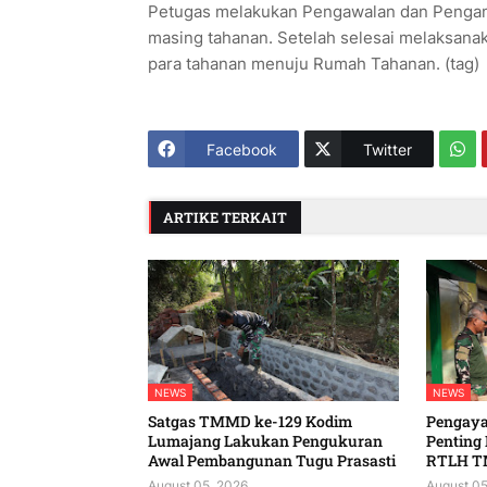
Petugas melakukan Pengawalan dan Pengam
masing tahanan. Setelah selesai melaksana
para tahanan menuju Rumah Tahanan. (tag)
Facebook
Twitter
ARTIKE TERKAIT
NEWS
NEWS
Satgas TMMD ke-129 Kodim
Pengaya
Lumajang Lakukan Pengukuran
Penting
Awal Pembangunan Tugu Prasasti
RTLH T
August 05, 2026
August 05