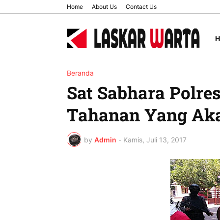
Home
About Us
Contact Us
Beranda
Sat Sabhara Polre
Tahanan Yang Aka
by
Admin
-
Kamis, Juli 13, 2017