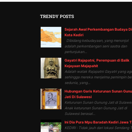
TRENDY POSTS
Sejarah Awal Perkembangan Budaya Di
Kota Kediri
Dibidang kebudayaan, yang menonjol
adalah perkembangan seni sastra dan
pertunjukan...
Gayatri Rajapatni, Perempuan di Balik
Kejayaan Majapahit
Adalah watak Rajapatni Gayatri yang ag
sehingga mereka menjelma pemimpin be
sedunia, yang...
Hubungan Garis Keturunan Sunan Gun
Jati Di Sulawesi
Keturunan Sunan Gunung Jati di Sulawes
Anak keturunan Sunan Gunung Jati di
Sulawesi berasal...
Ini Dia Pura Mpu Baradah Kediri Jawa 
KEDIRI : Tidak jauh dari lokasi Sendang T