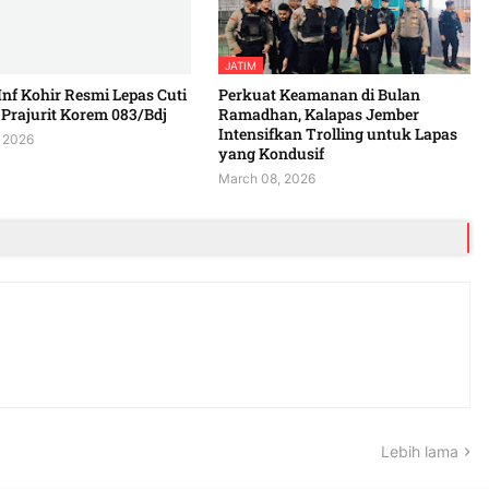
JATIM
Inf Kohir Resmi Lepas Cuti
Perkuat Keamanan di Bulan
Prajurit Korem 083/Bdj
Ramadhan, Kalapas Jember
Intensifkan Trolling untuk Lapas
 2026
yang Kondusif
March 08, 2026
Lebih lama