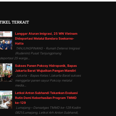
TIKEL TERKAIT
Langgar Aturan Imigrasi, 25 WN Vietnam
Dideportasi Melalui Bandara Soekarno-
Hatta
TANJUNGPINANG - Rumah Detensi Imigrasi
(Rudenim) Pusat Tanjungpinang
eportasi 25 warga...
Sukses Panen Pokcoy Hidroponik, Bapas
Jakarta Barat Wujudkan Pangan Mandiri
Jakarta - Bapas Kelas I Jakarta Barat sukses
menggelar panen sayur Pokcoy melalui
media...
Letkol Anton Subhandi Tekankan Evaluasi
Rutin Demi Keberhasilan Program TMMD
ke-129
Lumajang – Dansatgas TMMD ke-129 Kodim
0821/Lumajang, Letkol Arh Anton Subhandi,