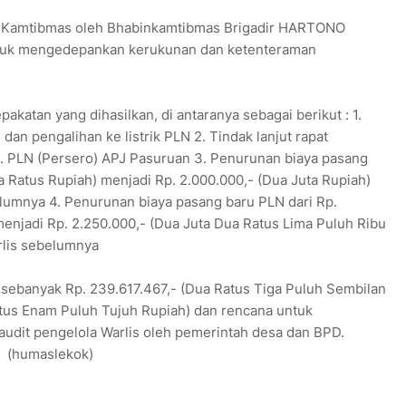
 Kamtibmas oleh Bhabinkamtibmas Brigadir HARTONO
untuk mengedepankan kerukunan dan ketenteraman
akatan yang dihasilkan, di antaranya sebagai berikut : 1.
an pengalihan ke listrik PLN 2. Tindak lanjut rapat
PT. PLN (Persero) APJ Pasuruan 3. Penurunan biaya pasang
a Ratus Rupiah) menjadi Rp. 2.000.000,- (Dua Juta Rupiah)
lumnya 4. Penurunan biaya pasang baru PLN dari Rp.
menjadi Rp. 2.250.000,- (Dua Juta Dua Ratus Lima Puluh Ribu
rlis sebelumnya
sebanyak Rp. 239.617.467,- (Dua Ratus Tiga Puluh Sembilan
tus Enam Puluh Tujuh Rupiah) dan rencana untuk
audit pengelola Warlis oleh pemerintah desa dan BPD.
r. (humaslekok)