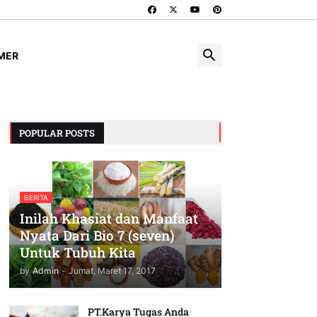
IMER
POPULAR POSTS
BERITA
Inilah Khasiat dan Manfaat
Nyata Dari Bio 7 (seven)
Untuk Tubuh Kita
by
Admin
-
Jumat, Maret 17, 2017
PT.Karya Tugas Anda