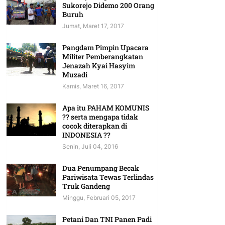
Sukorejo Didemo 200 Orang
Buruh
Jumat, Maret 17, 2017
Pangdam Pimpin Upacara
Militer Pemberangkatan
Jenazah Kyai Hasyim
Muzadi
Kamis, Maret 16, 2017
Apa itu PAHAM KOMUNIS
?? serta mengapa tidak
cocok diterapkan di
INDONESIA ??
Senin, Juli 04, 2016
Dua Penumpang Becak
Pariwisata Tewas Terlindas
Truk Gandeng
Minggu, Februari 05, 2017
Petani Dan TNI Panen Padi