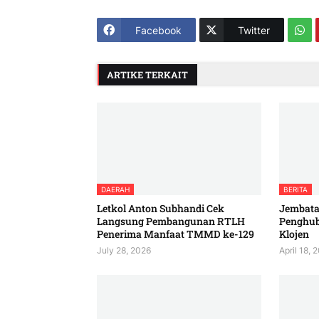
Facebook
Twitter
ARTIKE TERKAIT
DAERAH
BERITA
Letkol Anton Subhandi Cek
Jembatan
Langsung Pembangunan RTLH
Penghu
Penerima Manfaat TMMD ke-129
Klojen
July 28, 2026
April 18, 