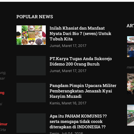
POPULAR NEWS
AR
Inilah Khasiat dan Manfaat
Nyata Dari Bio 7 (seven) Untuk
Tubuh Kita
Jumat, Maret 17, 2017
PT.Karya Tugas Anda Sukorejo
Didemo 200 Orang Buruh
mend
Jumat, Maret 17, 2017
ung,
sar
Pangdam Pimpin Upacara Militer
Pemberangkatan Jenazah Kyai
ung
Hasyim Muzadi
Kamis, Maret 16, 2017
i
Apa itu PAHAM KOMUNIS ??
serta mengapa tidak cocok
Timur
diterapkan di INDONESIA ??
irta
Senin, Juli 04, 2016