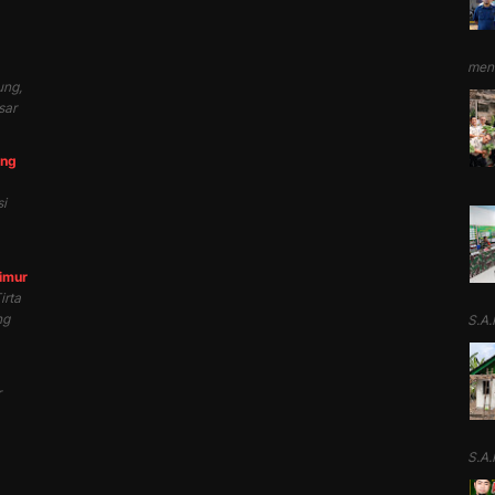
mend
ung,
sar
ung
i
Timur
irta
ng
S.A.P
r
S.A.P