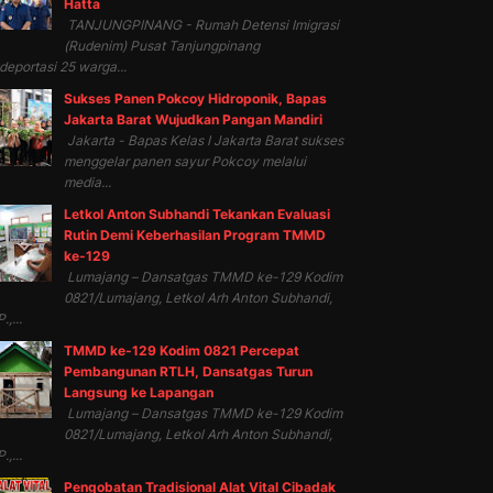
Hatta
TANJUNGPINANG - Rumah Detensi Imigrasi
(Rudenim) Pusat Tanjungpinang
eportasi 25 warga...
Sukses Panen Pokcoy Hidroponik, Bapas
Jakarta Barat Wujudkan Pangan Mandiri
Jakarta - Bapas Kelas I Jakarta Barat sukses
menggelar panen sayur Pokcoy melalui
media...
Letkol Anton Subhandi Tekankan Evaluasi
Rutin Demi Keberhasilan Program TMMD
ke-129
Lumajang – Dansatgas TMMD ke-129 Kodim
0821/Lumajang, Letkol Arh Anton Subhandi,
.,...
TMMD ke-129 Kodim 0821 Percepat
Pembangunan RTLH, Dansatgas Turun
Langsung ke Lapangan
Lumajang – Dansatgas TMMD ke-129 Kodim
0821/Lumajang, Letkol Arh Anton Subhandi,
.,...
Pengobatan Tradisional Alat Vital Cibadak