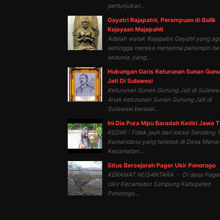
pertunjukan...
Gayatri Rajapatni, Perempuan di Balik
Kejayaan Majapahit
Adalah watak Rajapatni Gayatri yang ag
sehingga mereka menjelma pemimpin be
sedunia, yang...
Hubungan Garis Keturunan Sunan Gun
Jati Di Sulawesi
Keturunan Sunan Gunung Jati di Sulawes
Anak keturunan Sunan Gunung Jati di
Sulawesi berasal...
Ini Dia Pura Mpu Baradah Kediri Jawa 
KEDIRI : Tidak jauh dari lokasi Sendang T
Kamandanu yang terletak di Desa Mena
Kecamatan...
Situs Bersejarah Pager Ukir Ponorogo
KERAMAT NUSANTARA - Di desa Page
Ukir Kecamatan Sampung Kabupaten
Ponorogo,...