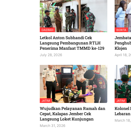
DAERAH
BERITA
Letkol Anton Subhandi Cek
Jembatan
Langsung Pembangunan RTLH
Penghu
Penerima Manfaat TMMD ke-129
Klojen
July 28, 2026
April 18, 
JATIM
JATIM
Wujudkan Pelayanan Ramah dan
Kolonel 
Cepat, Kalapas Jember Cek
Lebaran 
Langsung Loket Kunjungan
March 18,
March 31, 2026