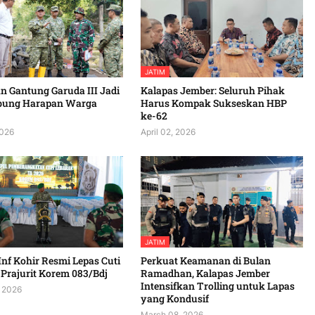
JATIM
 Gantung Garuda III Jadi
Kalapas Jember: Seluruh Pihak
bung Harapan Warga
Harus Kompak Sukseskan HBP
ke-62
2026
April 02, 2026
JATIM
Inf Kohir Resmi Lepas Cuti
Perkuat Keamanan di Bulan
Prajurit Korem 083/Bdj
Ramadhan, Kalapas Jember
Intensifkan Trolling untuk Lapas
 2026
yang Kondusif
March 08, 2026