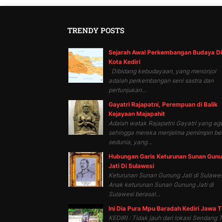
TRENDY POSTS
Sejarah Awal Perkembangan Budaya Di
Kota Kediri
Dibidang kebudayaan, yang menonjol
adalah perkembangan seni sastra dan
pertunjukan...
Gayatri Rajapatni, Perempuan di Balik
Kejayaan Majapahit
Adalah watak Rajapatni Gayatri yang ag
sehingga mereka menjelma pemimpin be
sedunia, yang...
Hubungan Garis Keturunan Sunan Gun
Jati Di Sulawesi
Keturunan Sunan Gunung Jati di Sulawes
Anak keturunan Sunan Gunung Jati di
Sulawesi berasal...
Ini Dia Pura Mpu Baradah Kediri Jawa 
KEDIRI : Tidak jauh dari lokasi Sendang T