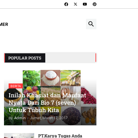
IMER
POPULAR POSTS
BERITA
Inilah Khasiat dan Manfaat
Nyata Dari Bio 7 (seven)
Untuk Tubuh Kita
by
Admin
-
Jumat, Maret 17, 2017
PT.Karya Tugas Anda