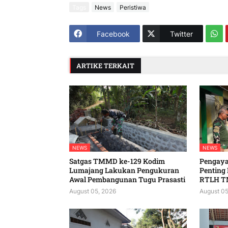
Tags
News
Peristiwa
Facebook
Twitter
ARTIKE TERKAIT
NEWS
NEWS
Satgas TMMD ke-129 Kodim
Pengaya
Lumajang Lakukan Pengukuran
Penting
Awal Pembangunan Tugu Prasasti
RTLH T
August 05, 2026
August 05