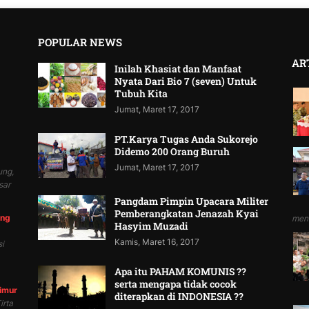
POPULAR NEWS
AR
Inilah Khasiat dan Manfaat
Nyata Dari Bio 7 (seven) Untuk
Tubuh Kita
Jumat, Maret 17, 2017
PT.Karya Tugas Anda Sukorejo
Didemo 200 Orang Buruh
Jumat, Maret 17, 2017
ung,
sar
Pangdam Pimpin Upacara Militer
Pemberangkatan Jenazah Kyai
ung
mend
Hasyim Muzadi
Kamis, Maret 16, 2017
i
Apa itu PAHAM KOMUNIS ??
serta mengapa tidak cocok
Timur
diterapkan di INDONESIA ??
irta