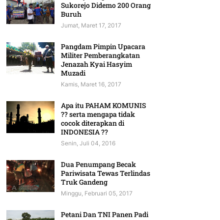
Sukorejo Didemo 200 Orang
Buruh
Jumat, Maret 17, 2017
Pangdam Pimpin Upacara
Militer Pemberangkatan
Jenazah Kyai Hasyim
Muzadi
Kamis, Maret 16, 2017
Apa itu PAHAM KOMUNIS
?? serta mengapa tidak
cocok diterapkan di
INDONESIA ??
Senin, Juli 04, 2016
Dua Penumpang Becak
Pariwisata Tewas Terlindas
Truk Gandeng
Minggu, Februari 05, 2017
Petani Dan TNI Panen Padi