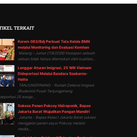
TIKEL TERKAIT
Korem 083/Bdj Perkuat Tata Kelola BMN
melalui Monitoring dan Evaluasi Kemhan
Malang – Jumat (7/8/2026) Kesiapan sebuah
satuan tidak hanya ditentukan oleh kualitas...
Langgar Aturan Imigrasi, 25 WN Vietnam
Dideportasi Melalui Bandara Soekarno-
Hatta
TANJUNGPINANG - Rumah Detensi Imigrasi
(Rudenim) Pusat Tanjungpinang
eportasi 25 warga...
Sukses Panen Pokcoy Hidroponik, Bapas
Jakarta Barat Wujudkan Pangan Mandiri
Jakarta - Bapas Kelas I Jakarta Barat sukses
menggelar panen sayur Pokcoy melalui
media...