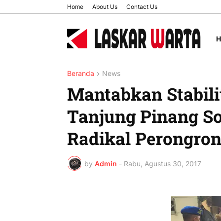
Home
About Us
Contact Us
Beranda
News
Mantabkan Stabili
Tanjung Pinang So
Radikal Perongron
by
Admin
-
Rabu, Agustus 30, 2017