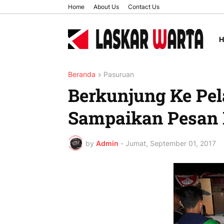
Home
About Us
Contact Us
Beranda
Pasuruan
Berkunjung Ke Pe
Sampaikan Pesan
by
Admin
-
Jumat, September 01, 2017