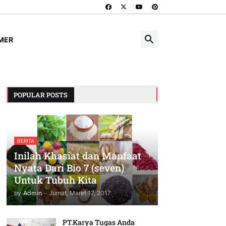
IMER
POPULAR POSTS
BERITA
Inilah Khasiat dan Manfaat
Nyata Dari Bio 7 (seven)
Untuk Tubuh Kita
by
Admin
-
Jumat, Maret 17, 2017
PT.Karya Tugas Anda