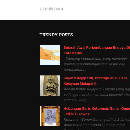
Lebih baru
TRENDY POSTS
Sejarah Awal Perkembangan Budaya Di
Kota Kediri
Dibidang kebudayaan, yang menonjol
adalah perkembangan seni sastra dan
pertunjukan...
Gayatri Rajapatni, Perempuan di Balik
Kejayaan Majapahit
Adalah watak Rajapatni Gayatri yang ag
sehingga mereka menjelma pemimpin be
sedunia, yang...
Hubungan Garis Keturunan Sunan Gun
Jati Di Sulawesi
Keturunan Sunan Gunung Jati di Sulawes
Anak keturunan Sunan Gunung Jati di