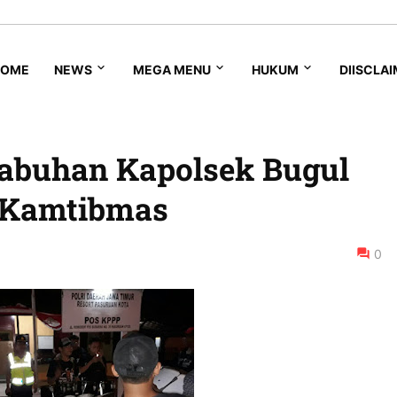
HOME
NEWS
MEGA MENU
HUKUM
DIISCLA
labuhan Kapolsek Bugul
 Kamtibmas
0