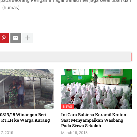
ada seorang Pengamen agar selalu menjaga ketertiban dan
. (humas)
NEWS
 0819/15 Winongan Beri
Ini Cara Babinsa Koramil Kraton
 RTLH ke Warga Kurang
Saat Menyampaikan Wasbang
Pada Siswa Sekolah
17, 2019
March 19, 2018