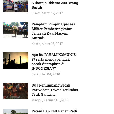
Sukorejo Didemo 200 Orang
Buruh
Jumat, Maret 17, 2017
Pangdam Pimpin Upacara
Militer Pemberangkatan
Jenazah Kyai Hasyim
Muzadi
Kamis, Maret 16, 2017
Apa itu PAHAM KOMUNIS
?? serta mengapa tidak
cocok diterapkan di
INDONESIA ??
Senin, Juli 04, 2016
Dua Penumpang Becak
Pariwisata Tewas Terlindas
Truk Gandeng
Minggu, Februari 05, 2017
Petani Dan TNI Panen Padi