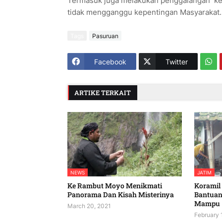
Termasuk juga melakukan penggalangan kep
tidak mengganggu kepentingan Masyarakat
Tags
Pasuruan
Facebook
Twitter
ARTIKE TERKAIT
NEWS
JATIM
Ke Rambut Moyo Menikmati
Koramil
Panorama Dan Kisah Misterinya
Bantuan
Mampu
March 20, 2021
February 