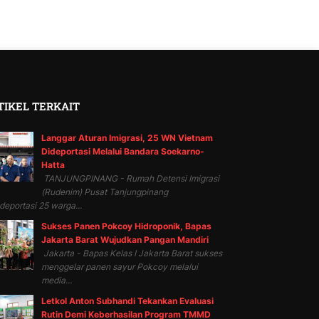
TIKEL TERKAIT
Langgar Aturan Imigrasi, 25 WN Vietnam
Dideportasi Melalui Bandara Soekarno-
Hatta
TANJUNGPINANG - Rumah Detensi Imigrasi
(Rudenim) Pusat Tanjungpinang
eportasi 25 warga...
Sukses Panen Pokcoy Hidroponik, Bapas
Jakarta Barat Wujudkan Pangan Mandiri
Jakarta - Bapas Kelas I Jakarta Barat sukses
menggelar panen sayur Pokcoy melalui
media...
Letkol Anton Subhandi Tekankan Evaluasi
Rutin Demi Keberhasilan Program TMMD