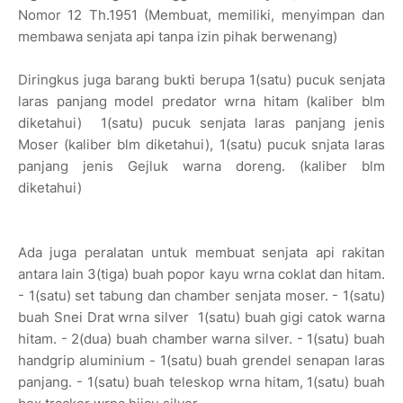
Nomor 12 Th.1951 (Membuat, memiliki, menyimpan dan
membawa senjata api tanpa izin pihak berwenang)
Diringkus juga barang bukti berupa 1(satu) pucuk senjata
laras panjang model predator wrna hitam (kaliber blm
diketahui) 1(satu) pucuk senjata laras panjang jenis
Moser (kaliber blm diketahui), 1(satu) pucuk snjata laras
panjang jenis Gejluk warna doreng. (kaliber blm
diketahui)
Ada juga peralatan untuk membuat senjata api rakitan
antara lain 3(tiga) buah popor kayu wrna coklat dan hitam.
- 1(satu) set tabung dan chamber senjata moser. - 1(satu)
buah Snei Drat wrna silver 1(satu) buah gigi catok warna
hitam. - 2(dua) buah chamber warna silver. - 1(satu) buah
handgrip aluminium - 1(satu) buah grendel senapan laras
panjang. - 1(satu) buah teleskop wrna hitam, 1(satu) buah