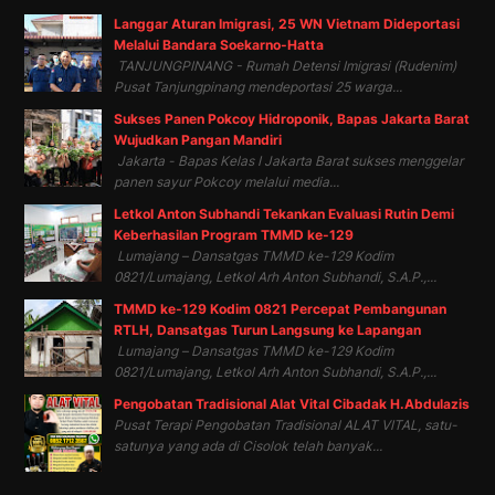
Langgar Aturan Imigrasi, 25 WN Vietnam Dideportasi
Melalui Bandara Soekarno-Hatta
TANJUNGPINANG - Rumah Detensi Imigrasi (Rudenim)
Pusat Tanjungpinang mendeportasi 25 warga...
Sukses Panen Pokcoy Hidroponik, Bapas Jakarta Barat
Wujudkan Pangan Mandiri
Jakarta - Bapas Kelas I Jakarta Barat sukses menggelar
panen sayur Pokcoy melalui media...
Letkol Anton Subhandi Tekankan Evaluasi Rutin Demi
Keberhasilan Program TMMD ke-129
Lumajang – Dansatgas TMMD ke-129 Kodim
0821/Lumajang, Letkol Arh Anton Subhandi, S.A.P.,...
TMMD ke-129 Kodim 0821 Percepat Pembangunan
RTLH, Dansatgas Turun Langsung ke Lapangan
Lumajang – Dansatgas TMMD ke-129 Kodim
0821/Lumajang, Letkol Arh Anton Subhandi, S.A.P.,...
Pengobatan Tradisional Alat Vital Cibadak H.Abdulazis
Pusat Terapi Pengobatan Tradisional ALAT VITAL, satu-
satunya yang ada di Cisolok telah banyak...