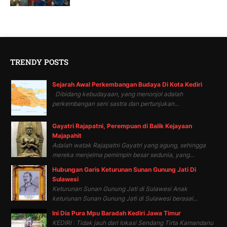
TRENDY POSTS
Sejarah Awal Perkembangan Budaya Di Kota Kediri
Dibidang kebudayaan, yang menonjol adalah
perkembangan seni sastra dan pertunjukan...
Gayatri Rajapatni, Perempuan di Balik Kejayaan
Majapahit
Adalah watak Rajapatni Gayatri yang agung, sehingga
mereka menjelma pemimpin besar sedunia, yang...
Hubungan Garis Keturunan Sunan Gunung Jati Di
Sulawesi
Keturunan Sunan Gunung Jati di Sulawesi Anak
keturunan Sunan Gunung Jati di Sulawesi berasal...
Ini Dia Pura Mpu Baradah Kediri Jawa Timur
KEDIRI : Tidak jauh dari lokasi Sendang Tirta Kamandanu