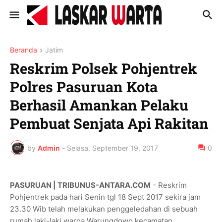
Beranda
Jatim
Reskrim Polsek Pohjentrek
Polres Pasuruan Kota
Berhasil Amankan Pelaku
Pembuat Senjata Api Rakitan
by
Admin
-
Selasa, September 19, 2017
0
PASURUAN | TRIBUNUS-ANTARA.COM
- Reskrim
Pohjentrek pada hari Senin tgl 18 Sept 2017 sekira jam
23.30 Wib telah melakukan penggeledahan di sebuah
rumah laki-laki warga Warungdowo kecamatan