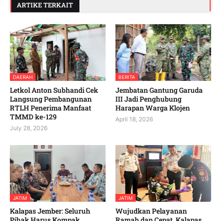
ARTIKE TERKAIT
DAERAH
BERITA
Letkol Anton Subhandi Cek
Jembatan Gantung Garuda
Langsung Pembangunan
III Jadi Penghubung
RTLH Penerima Manfaat
Harapan Warga Klojen
TMMD ke-129
April 18, 2026
July 28, 2026
JATIM
JATIM
Kalapas Jember: Seluruh
Wujudkan Pelayanan
Pihak Harus Kompak
Ramah dan Cepat, Kalapas