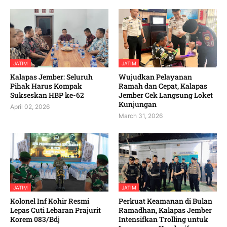
JATIM
JATIM
Kalapas Jember: Seluruh
Wujudkan Pelayanan
Pihak Harus Kompak
Ramah dan Cepat, Kalapas
Sukseskan HBP ke-62
Jember Cek Langsung Loket
Kunjungan
April 02, 2026
March 31, 2026
JATIM
JATIM
Kolonel Inf Kohir Resmi
Perkuat Keamanan di Bulan
Lepas Cuti Lebaran Prajurit
Ramadhan, Kalapas Jember
Korem 083/Bdj
Intensifkan Trolling untuk