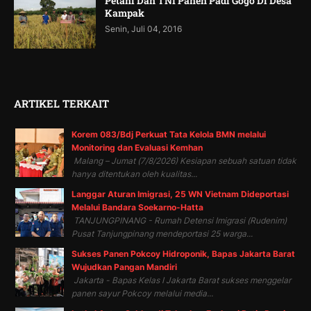
Petani Dan TNI Panen Padi Gogo Di Desa
Kampak
Senin, Juli 04, 2016
ARTIKEL TERKAIT
Korem 083/Bdj Perkuat Tata Kelola BMN melalui
Monitoring dan Evaluasi Kemhan
Malang – Jumat (7/8/2026) Kesiapan sebuah satuan tidak
hanya ditentukan oleh kualitas...
Langgar Aturan Imigrasi, 25 WN Vietnam Dideportasi
Melalui Bandara Soekarno-Hatta
TANJUNGPINANG - Rumah Detensi Imigrasi (Rudenim)
Pusat Tanjungpinang mendeportasi 25 warga...
Sukses Panen Pokcoy Hidroponik, Bapas Jakarta Barat
Wujudkan Pangan Mandiri
Jakarta - Bapas Kelas I Jakarta Barat sukses menggelar
panen sayur Pokcoy melalui media...