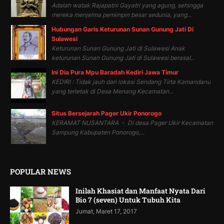
Adalah watak Rajapatni Gayatri yang agung, sehingga
mereka menjelma pemimpin besar sedunia, yang...
Hubungan Garis Keturunan Sunan Gunung Jati Di
Sulawesi
Keturunan Sunan Gunung Jati di Sulawesi Anak
keturunan Sunan Gunung Jati di Sulawesi berasal...
Ini Dia Pura Mpu Baradah Kediri Jawa Timur
KEDIRI : Tidak jauh dari lokasi Sendang Tirta Kamandanu
yang terletak di Desa Menang Kecamatan...
Situs Bersejarah Pager Ukir Ponorogo
KERAMAT NUSANTARA - Di desa Pager Ukir Kecamatan
Sampung Kabupaten Ponorogo,...
POPULAR NEWS
Inilah Khasiat dan Manfaat Nyata Dari
Bio 7 (seven) Untuk Tubuh Kita
Jumat, Maret 17, 2017