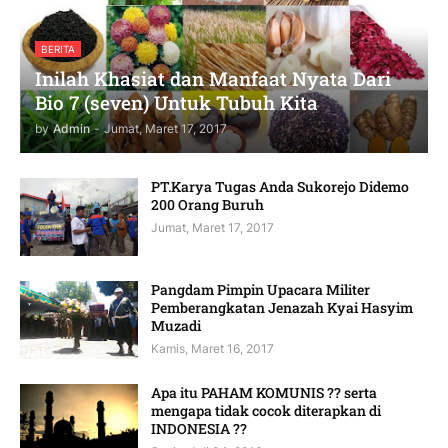
BERITA
Inilah Khasiat dan Manfaat Nyata Dari
Bio 7 (seven) Untuk Tubuh Kita
by
Admin
-
Jumat, Maret 17, 2017
PT.Karya Tugas Anda Sukorejo Didemo
200 Orang Buruh
Jumat, Maret 17, 2017
Pangdam Pimpin Upacara Militer
Pemberangkatan Jenazah Kyai Hasyim
Muzadi
Kamis, Maret 16, 2017
Apa itu PAHAM KOMUNIS ?? serta
mengapa tidak cocok diterapkan di
INDONESIA ??