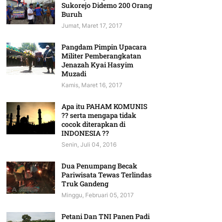
Sukorejo Didemo 200 Orang
Buruh
Jumat, Maret 17, 2017
Pangdam Pimpin Upacara
Militer Pemberangkatan
Jenazah Kyai Hasyim
Muzadi
Kamis, Maret 16, 2017
Apa itu PAHAM KOMUNIS
?? serta mengapa tidak
cocok diterapkan di
INDONESIA ??
Senin, Juli 04, 2016
Dua Penumpang Becak
Pariwisata Tewas Terlindas
Truk Gandeng
Minggu, Februari 05, 2017
Petani Dan TNI Panen Padi