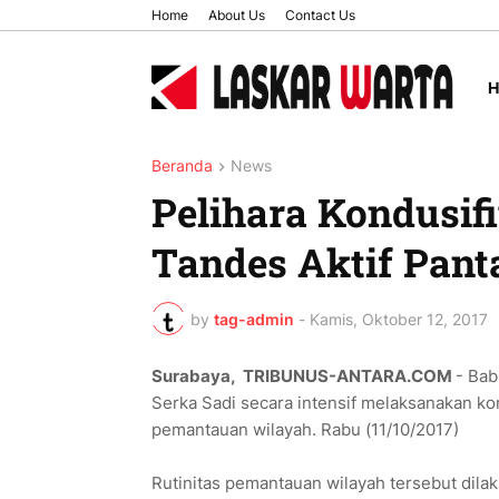
Home
About Us
Contact Us
Beranda
News
Pelihara Kondusifi
Tandes Aktif Pan
by
tag-admin
-
Kamis, Oktober 12, 2017
Surabaya, TRIBUNUS-ANTARA.COM
- Bab
Serka Sadi secara intensif melaksanakan k
pemantauan wilayah. Rabu (11/10/2017)
Rutinitas pemantauan wilayah tersebut dilak