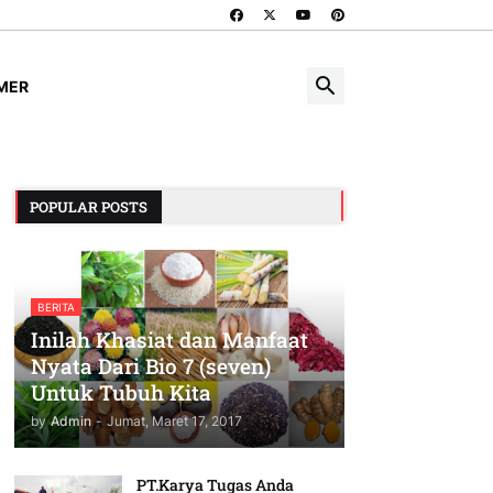
IMER
POPULAR POSTS
BERITA
Inilah Khasiat dan Manfaat
Nyata Dari Bio 7 (seven)
Untuk Tubuh Kita
by
Admin
-
Jumat, Maret 17, 2017
PT.Karya Tugas Anda