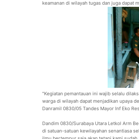
keamanan di wilayah tugas dan juga dapat 
"Kegiatan pemantauan ini wajib selalu dilak
warga di wilayah dapat menjadikan upaya det
Danramil 0830/05 Tandes Mayor Inf Eko Re
Dandim 0830/Surabaya Utara Letkol Arm Be
di satuan-satuan kewilayahan senantiasa s
ilmu bertempur saja akan tetapi kami suda