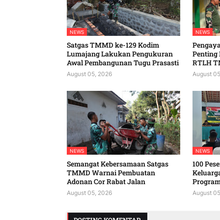
NEWS
NEWS
Satgas TMMD ke-129 Kodim
Pengaya
Lumajang Lakukan Pengukuran
Penting
Awal Pembangunan Tugu Prasasti
RTLH T
August 05, 2026
August 05
NEWS
NEWS
Semangat Kebersamaan Satgas
100 Peser
TMMD Warnai Pembuatan
Keluarg
Adonan Cor Rabat Jalan
Program
August 05, 2026
August 05
POSTING KOMENTAR