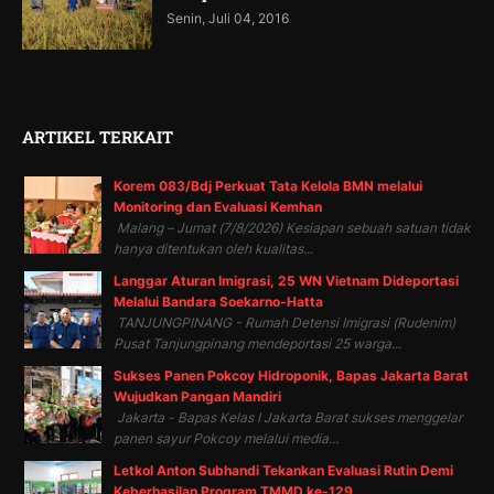
Senin, Juli 04, 2016
ARTIKEL TERKAIT
Korem 083/Bdj Perkuat Tata Kelola BMN melalui
Monitoring dan Evaluasi Kemhan
Malang – Jumat (7/8/2026) Kesiapan sebuah satuan tidak
hanya ditentukan oleh kualitas...
Langgar Aturan Imigrasi, 25 WN Vietnam Dideportasi
Melalui Bandara Soekarno-Hatta
TANJUNGPINANG - Rumah Detensi Imigrasi (Rudenim)
Pusat Tanjungpinang mendeportasi 25 warga...
Sukses Panen Pokcoy Hidroponik, Bapas Jakarta Barat
Wujudkan Pangan Mandiri
Jakarta - Bapas Kelas I Jakarta Barat sukses menggelar
panen sayur Pokcoy melalui media...
Letkol Anton Subhandi Tekankan Evaluasi Rutin Demi
Keberhasilan Program TMMD ke-129