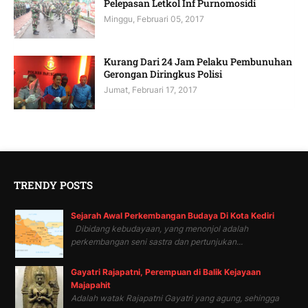
Pelepasan Letkol Inf Purnomosidi
Minggu, Februari 05, 2017
Kurang Dari 24 Jam Pelaku Pembunuhan
Gerongan Diringkus Polisi
Jumat, Februari 17, 2017
TRENDY POSTS
Sejarah Awal Perkembangan Budaya Di Kota Kediri
Dibidang kebudayaan, yang menonjol adalah
perkembangan seni sastra dan pertunjukan...
Gayatri Rajapatni, Perempuan di Balik Kejayaan
Majapahit
Adalah watak Rajapatni Gayatri yang agung, sehingga