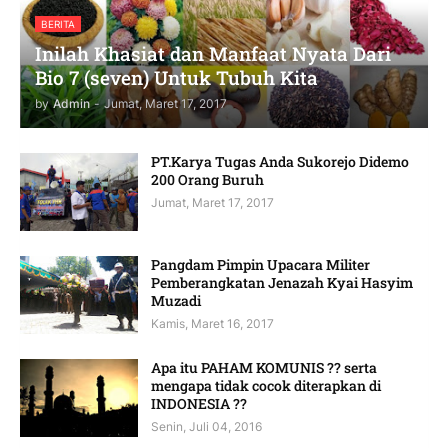
BERITA
Inilah Khasiat dan Manfaat Nyata Dari
Bio 7 (seven) Untuk Tubuh Kita
by
Admin
-
Jumat, Maret 17, 2017
PT.Karya Tugas Anda Sukorejo Didemo
200 Orang Buruh
Jumat, Maret 17, 2017
Pangdam Pimpin Upacara Militer
Pemberangkatan Jenazah Kyai Hasyim
Muzadi
Kamis, Maret 16, 2017
Apa itu PAHAM KOMUNIS ?? serta
mengapa tidak cocok diterapkan di
INDONESIA ??
Senin, Juli 04, 2016