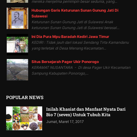
mereka menjelma pemimpin besar sedunia, yang...
Hubungan Garis Keturunan Sunan Gunung Jati Di
Sulawesi
Keturunan Sunan Gunung Jati di Sulawesi Anak
keturunan Sunan Gunung Jati di Sulawesi berasal...
Ini Dia Pura Mpu Baradah Kediri Jawa Timur
KEDIRI : Tidak jauh dari lokasi Sendang Tirta Kamandanu
yang terletak di Desa Menang Kecamatan...
Situs Bersejarah Pager Ukir Ponorogo
KERAMAT NUSANTARA - Di desa Pager Ukir Kecamatan
Sampung Kabupaten Ponorogo,...
POPULAR NEWS
Inilah Khasiat dan Manfaat Nyata Dari
Bio 7 (seven) Untuk Tubuh Kita
Jumat, Maret 17, 2017