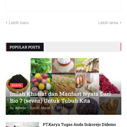
Lebih baru
Lebih lama
POPULAR POSTS
BERITA
Inilah Khasiat dan Manfaat Nyata Dari
Bio 7 (seven) Untuk Tubuh Kita
by
Admin
-
Jumat, Maret 17, 2017
PT.Karya Tugas Anda Sukorejo Didemo