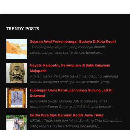
TRENDY POSTS
Sejarah Awal Perkembangan Budaya Di Kota Kediri
Dibidang kebudayaan, yang menonjol adalah
perkembangan seni sastra dan pertunjukan...
Gayatri Rajapatni, Perempuan di Balik Kejayaan
Majapahit
Adalah watak Rajapatni Gayatri yang agung, sehingga
mereka menjelma pemimpin besar sedunia, yang...
Hubungan Garis Keturunan Sunan Gunung Jati Di
Sulawesi
Keturunan Sunan Gunung Jati di Sulawesi Anak
keturunan Sunan Gunung Jati di Sulawesi berasal...
Ini Dia Pura Mpu Baradah Kediri Jawa Timur
KEDIRI : Tidak jauh dari lokasi Sendang Tirta Kamandanu
yang terletak di Desa Menang Kecamatan...