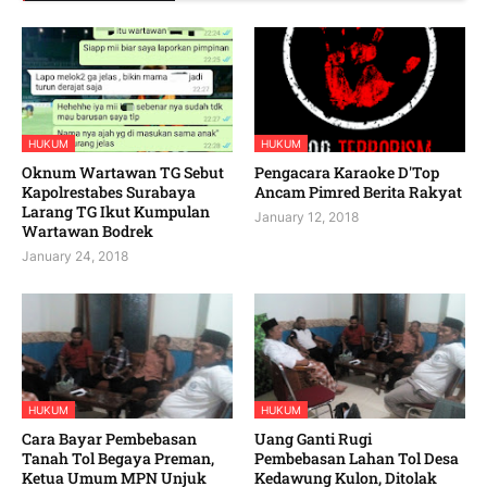
HUKUM
HUKUM
Oknum Wartawan TG Sebut
Pengacara Karaoke D'Top
Kapolrestabes Surabaya
Ancam Pimred Berita Rakyat
Larang TG Ikut Kumpulan
January 12, 2018
Wartawan Bodrek
January 24, 2018
HUKUM
HUKUM
Cara Bayar Pembebasan
Uang Ganti Rugi
Tanah Tol Begaya Preman,
Pembebasan Lahan Tol Desa
Ketua Umum MPN Unjuk
Kedawung Kulon, Ditolak