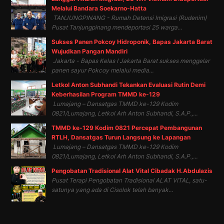
Melalui Bandara Soekarno-Hatta
TANJUNGPINANG - Rumah Detensi Imigrasi (Rudenim)
Pusat Tanjungpinang mendeportasi 25 warga...
Sukses Panen Pokcoy Hidroponik, Bapas Jakarta Barat
Wujudkan Pangan Mandiri
Jakarta - Bapas Kelas I Jakarta Barat sukses menggelar
panen sayur Pokcoy melalui media...
Letkol Anton Subhandi Tekankan Evaluasi Rutin Demi
Keberhasilan Program TMMD ke-129
Lumajang – Dansatgas TMMD ke-129 Kodim
0821/Lumajang, Letkol Arh Anton Subhandi, S.A.P.,...
TMMD ke-129 Kodim 0821 Percepat Pembangunan
RTLH, Dansatgas Turun Langsung ke Lapangan
Lumajang – Dansatgas TMMD ke-129 Kodim
0821/Lumajang, Letkol Arh Anton Subhandi, S.A.P.,...
Pengobatan Tradisional Alat Vital Cibadak H.Abdulazis
Pusat Terapi Pengobatan Tradisional ALAT VITAL, satu-
satunya yang ada di Cisolok telah banyak...