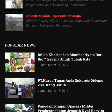
KEDIRI : Tidak jauh dari lokasi Sendang Tirta Kamandanu
yang terletak di Desa Menang Kecamatan...
Situs Bersejarah Pager Ukir Ponorogo
KERAMAT NUSANTARA - Di desa Pager Ukir Kecamatan
Sampung Kabupaten Ponorogo,...
POPULAR NEWS
Inilah Khasiat dan Manfaat Nyata Dari
Bio 7 (seven) Untuk Tubuh Kita
Jumat, Maret 17, 2017
PT.Karya Tugas Anda Sukorejo Didemo
200 Orang Buruh
Jumat, Maret 17, 2017
Pangdam Pimpin Upacara Militer
Pemberangkatan Jenazah Kyai Hasyim