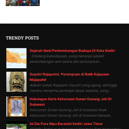
TRENDY POSTS
Sejarah Awal Perkembangan Budaya Di Kota Kediri
Dibidang kebudayaan, yang menonjol adalah
perkembangan seni sastra dan pertunjukan...
Gayatri Rajapatni, Perempuan di Balik Kejayaan
Majapahit
Adalah watak Rajapatni Gayatri yang agung, sehingga
mereka menjelma pemimpin besar sedunia, yang...
Hubungan Garis Keturunan Sunan Gunung Jati Di
Sulawesi
Keturunan Sunan Gunung Jati di Sulawesi Anak
keturunan Sunan Gunung Jati di Sulawesi berasal...
Ini Dia Pura Mpu Baradah Kediri Jawa Timur