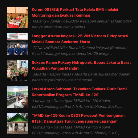
Korem 083/Bdj Perkuat Tata Kelola BMN melalui
Monitoring dan Evaluasi Kemhan
Malang – Jumat (7/8/2026) Kesiapan sebuah satuan tidak
hanya ditentukan oleh kualitas...
Langgar Aturan Imigrasi, 25 WN Vietnam Dideportasi
Melalui Bandara Soekarno-Hatta
TANJUNGPINANG - Rumah Detensi Imigrasi (Rudenim)
Pusat Tanjungpinang mendeportasi 25 warga...
Sukses Panen Pokcoy Hidroponik, Bapas Jakarta Barat
Wujudkan Pangan Mandiri
Jakarta - Bapas Kelas I Jakarta Barat sukses menggelar
panen sayur Pokcoy melalui media...
Letkol Anton Subhandi Tekankan Evaluasi Rutin Demi
Keberhasilan Program TMMD ke-129
Lumajang – Dansatgas TMMD ke-129 Kodim
0821/Lumajang, Letkol Arh Anton Subhandi, S.A.P.,...
TMMD ke-129 Kodim 0821 Percepat Pembangunan
RTLH, Dansatgas Turun Langsung ke Lapangan
Lumajang – Dansatgas TMMD ke-129 Kodim
0821/Lumajang, Letkol Arh Anton Subhandi, S.A.P.,...