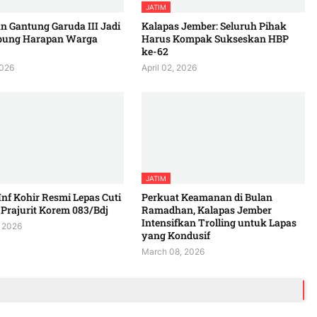
JATIM
 Gantung Garuda III Jadi
Kalapas Jember: Seluruh Pihak
bung Harapan Warga
Harus Kompak Sukseskan HBP
ke-62
2026
April 02, 2026
JATIM
Inf Kohir Resmi Lepas Cuti
Perkuat Keamanan di Bulan
Prajurit Korem 083/Bdj
Ramadhan, Kalapas Jember
Intensifkan Trolling untuk Lapas
 2026
yang Kondusif
March 08, 2026