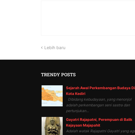
Lebih baru
TRENDY POSTS
Sejarah Awal Perkembangan Budaya Di
Kota Kediri
Dibidang kebudayaan, yang menonjol
adalah perkembangan seni sastra dan
pertunjukan...
Gayatri Rajapatni, Perempuan di Balik
Kejayaan Majapahit
Adalah watak Rajapatni Gayatri yang ag