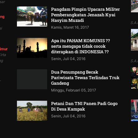
sar
Pangdam Pimpin Upacara Militer
Pemberangkatan Jenazah Kyai
ung
Hasyim Muzadi
S.A.P
Kamis, Maret 16, 2017
i
Apa itu PAHAM KOMUNIS ??
serta mengapa tidak cocok
Timur
diterapkan di INDONESIA ??
irta
Senin, Juli 04, 2016
ng
S.A.P
Dua Penumpang Becak
Pariwisata Tewas Terlindas Truk
r
Gandeng
Minggu, Februari 05, 2017
Petani Dan TNI Panen Padi Gogo
Di Desa Kampak
Senin, Juli 04, 2016