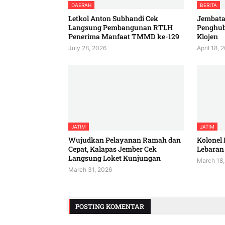
DAERAH
BERITA
Letkol Anton Subhandi Cek
Jembatan
Langsung Pembangunan RTLH
Penghu
Penerima Manfaat TMMD ke-129
Klojen
July 28, 2026
April 18, 
JATIM
JATIM
Wujudkan Pelayanan Ramah dan
Kolonel 
Cepat, Kalapas Jember Cek
Lebaran 
Langsung Loket Kunjungan
March 18,
March 31, 2026
POSTING KOMENTAR