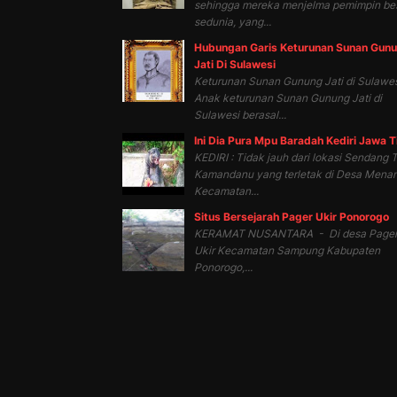
sehingga mereka menjelma pemimpin be
sedunia, yang...
Hubungan Garis Keturunan Sunan Gun
Jati Di Sulawesi
Keturunan Sunan Gunung Jati di Sulawes
Anak keturunan Sunan Gunung Jati di
Sulawesi berasal...
Ini Dia Pura Mpu Baradah Kediri Jawa 
KEDIRI : Tidak jauh dari lokasi Sendang T
Kamandanu yang terletak di Desa Mena
Kecamatan...
Situs Bersejarah Pager Ukir Ponorogo
KERAMAT NUSANTARA - Di desa Page
Ukir Kecamatan Sampung Kabupaten
Ponorogo,...