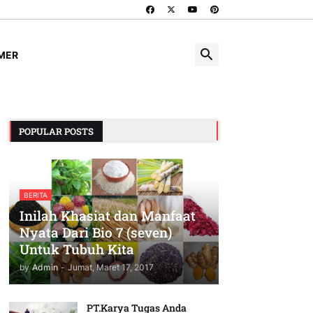
IMER
POPULAR POSTS
BERITA
Inilah Khasiat dan Manfaat
Nyata Dari Bio 7 (seven)
Untuk Tubuh Kita
by
Admin
-
Jumat, Maret 17, 2017
PT.Karya Tugas Anda