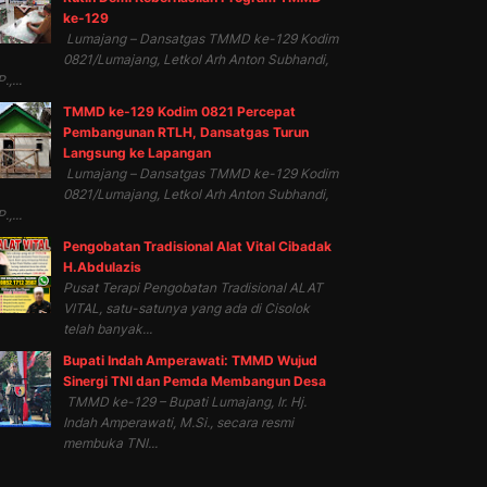
ke-129
Lumajang – Dansatgas TMMD ke-129 Kodim
0821/Lumajang, Letkol Arh Anton Subhandi,
.,...
TMMD ke-129 Kodim 0821 Percepat
Pembangunan RTLH, Dansatgas Turun
Langsung ke Lapangan
Lumajang – Dansatgas TMMD ke-129 Kodim
0821/Lumajang, Letkol Arh Anton Subhandi,
.,...
Pengobatan Tradisional Alat Vital Cibadak
H.Abdulazis
Pusat Terapi Pengobatan Tradisional ALAT
VITAL, satu-satunya yang ada di Cisolok
telah banyak...
Bupati Indah Amperawati: TMMD Wujud
Sinergi TNI dan Pemda Membangun Desa
TMMD ke-129 – Bupati Lumajang, Ir. Hj.
Indah Amperawati, M.Si., secara resmi
membuka TNI...