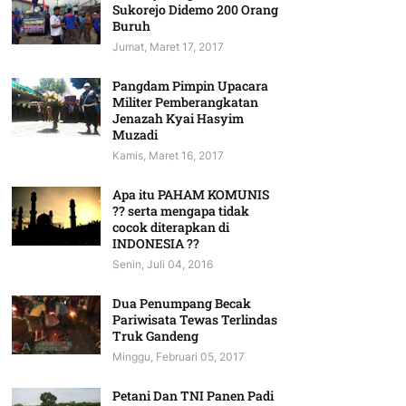
Sukorejo Didemo 200 Orang
Buruh
Jumat, Maret 17, 2017
Pangdam Pimpin Upacara
Militer Pemberangkatan
Jenazah Kyai Hasyim
Muzadi
Kamis, Maret 16, 2017
Apa itu PAHAM KOMUNIS
?? serta mengapa tidak
cocok diterapkan di
INDONESIA ??
Senin, Juli 04, 2016
Dua Penumpang Becak
Pariwisata Tewas Terlindas
Truk Gandeng
Minggu, Februari 05, 2017
Petani Dan TNI Panen Padi