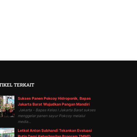
TIKEL TERKAIT
Sukses Panen Pokcoy Hidroponik, Bapas
Jakarta Barat Wujudkan Pangan Mandiri
Jakarta - Bapas Kelas I Jakarta Barat sukses
menggelar panen sayur Pokcoy melalui
media...
Letkol Anton Subhandi Tekankan Evaluasi
Rutin Demi Keberhasilan Program TMMD