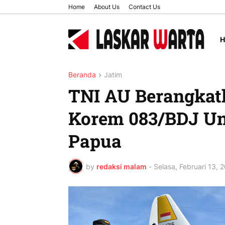
Home
About Us
Contact Us
Beranda
Jatim
TNI AU Berangkat
Korem 083/BDJ Un
Papua
by
redaksi malam
-
Selasa, Februari 13, 