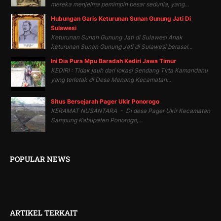
mereka menjelma pemimpin besar sedunia, yang...
Hubungan Garis Keturunan Sunan Gunung Jati Di
Sulawesi
Keturunan Sunan Gunung Jati di Sulawesi Anak
keturunan Sunan Gunung Jati di Sulawesi berasal...
Ini Dia Pura Mpu Baradah Kediri Jawa Timur
KEDIRI : Tidak jauh dari lokasi Sendang Tirta Kamandanu
yang terletak di Desa Menang Kecamatan...
Situs Bersejarah Pager Ukir Ponorogo
KERAMAT NUSANTARA - Di desa Pager Ukir Kecamatan
Sampung Kabupaten Ponorogo,...
POPULAR NEWS
ARTIKEL TERKAIT