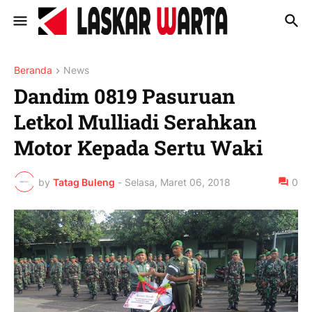
Beranda
News
Dandim 0819 Pasuruan
Letkol Mulliadi Serahkan
Motor Kepada Sertu Waki
by
Tatag Buleng
-
Selasa, Maret 06, 2018
0