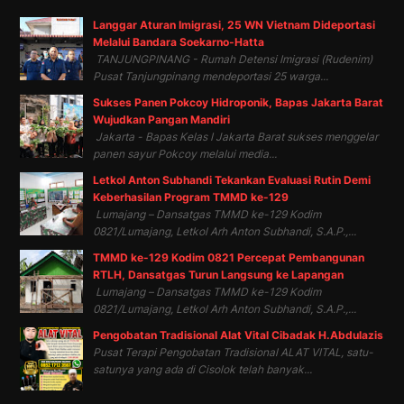
Langgar Aturan Imigrasi, 25 WN Vietnam Dideportasi
Melalui Bandara Soekarno-Hatta
TANJUNGPINANG - Rumah Detensi Imigrasi (Rudenim)
Pusat Tanjungpinang mendeportasi 25 warga...
Sukses Panen Pokcoy Hidroponik, Bapas Jakarta Barat
Wujudkan Pangan Mandiri
Jakarta - Bapas Kelas I Jakarta Barat sukses menggelar
panen sayur Pokcoy melalui media...
Letkol Anton Subhandi Tekankan Evaluasi Rutin Demi
Keberhasilan Program TMMD ke-129
Lumajang – Dansatgas TMMD ke-129 Kodim
0821/Lumajang, Letkol Arh Anton Subhandi, S.A.P.,...
TMMD ke-129 Kodim 0821 Percepat Pembangunan
RTLH, Dansatgas Turun Langsung ke Lapangan
Lumajang – Dansatgas TMMD ke-129 Kodim
0821/Lumajang, Letkol Arh Anton Subhandi, S.A.P.,...
Pengobatan Tradisional Alat Vital Cibadak H.Abdulazis
Pusat Terapi Pengobatan Tradisional ALAT VITAL, satu-
satunya yang ada di Cisolok telah banyak...