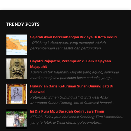
TRENDY POSTS
Sejarah Awal Perkembangan Budaya Di Kota Kediri
Dibidang kebudayaan, yang menonjol adalah
perkembangan seni sastra dan pertunjukan...
Gayatri Rajapatni, Perempuan di Balik Kejayaan
Majapahit
Adalah watak Rajapatni Gayatri yang agung, sehingga
mereka menjelma pemimpin besar sedunia, yang...
Hubungan Garis Keturunan Sunan Gunung Jati Di
Sulawesi
Keturunan Sunan Gunung Jati di Sulawesi Anak
keturunan Sunan Gunung Jati di Sulawesi berasal...
Ini Dia Pura Mpu Baradah Kediri Jawa Timur
KEDIRI : Tidak jauh dari lokasi Sendang Tirta Kamandanu
yang terletak di Desa Menang Kecamatan...