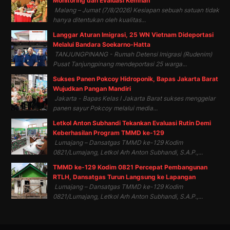
Monitoring dan Evaluasi Kemhan
Malang – Jumat (7/8/2026) Kesiapan sebuah satuan tidak
hanya ditentukan oleh kualitas...
Langgar Aturan Imigrasi, 25 WN Vietnam Dideportasi
Melalui Bandara Soekarno-Hatta
TANJUNGPINANG - Rumah Detensi Imigrasi (Rudenim)
Pusat Tanjungpinang mendeportasi 25 warga...
Sukses Panen Pokcoy Hidroponik, Bapas Jakarta Barat
Wujudkan Pangan Mandiri
Jakarta - Bapas Kelas I Jakarta Barat sukses menggelar
panen sayur Pokcoy melalui media...
Letkol Anton Subhandi Tekankan Evaluasi Rutin Demi
Keberhasilan Program TMMD ke-129
Lumajang – Dansatgas TMMD ke-129 Kodim
0821/Lumajang, Letkol Arh Anton Subhandi, S.A.P.,...
TMMD ke-129 Kodim 0821 Percepat Pembangunan
RTLH, Dansatgas Turun Langsung ke Lapangan
Lumajang – Dansatgas TMMD ke-129 Kodim
0821/Lumajang, Letkol Arh Anton Subhandi, S.A.P.,...