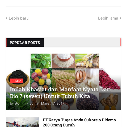
Lebih baru
Lebih lama
POPULAR POSTS
BERITA
Inilah Khasiat dan Manfaat Nyata Dari
Bio 7 (seven) Untuk Tubuh Kita
by
Admin
-
Jumat, Maret 17, 2017
PT.Karya Tugas Anda Sukorejo Didemo
200 Orang Buruh