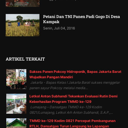
Petani Dan TNI Panen Padi Gogo Di Desa
Kampak
Senin, Juli 04, 2016
ARTIKEL TERKAIT
Sukses Panen Pokcoy Hidroponik, Bapas Jakarta Barat
Wujudkan Pangan Mandiri
Jakarta - Bapas Kelas I Jakarta Barat sukses menggelar
panen sayur Pokcoy melalui media...
Letkol Anton Subhandi Tekankan Evaluasi Rutin Demi
Keberhasilan Program TMMD ke-129
Lumajang – Dansatgas TMMD ke-129 Kodim
0821/Lumajang, Letkol Arh Anton Subhandi, S.A.P.,...
TMMD ke-129 Kodim 0821 Percepat Pembangunan
RTLH, Dansatgas Turun Langsung ke Lapangan