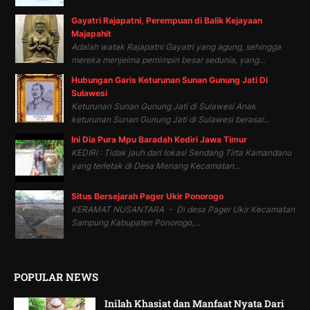
Gayatri Rajapatni, Perempuan di Balik Kejayaan
Majapahit
Adalah watak Rajapatni Gayatri yang agung, sehingga
mereka menjelma pemimpin besar sedunia, yang...
Hubungan Garis Keturunan Sunan Gunung Jati Di
Sulawesi
Keturunan Sunan Gunung Jati di Sulawesi Anak
keturunan Sunan Gunung Jati di Sulawesi berasal...
Ini Dia Pura Mpu Baradah Kediri Jawa Timur
KEDIRI : Tidak jauh dari lokasi Sendang Tirta Kamandanu
yang terletak di Desa Menang Kecamatan...
Situs Bersejarah Pager Ukir Ponorogo
KERAMAT NUSANTARA - Di desa Pager Ukir Kecamatan
Sampung Kabupaten Ponorogo,...
POPULAR NEWS
Inilah Khasiat dan Manfaat Nyata Dari