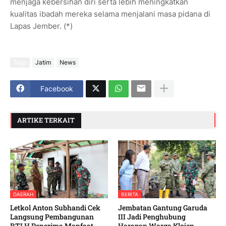
menjaga kebersihan diri serta lebih meningkatkan
kualitas ibadah mereka selama menjalani masa pidana di
Lapas Jember. (*)
Tags
Jatim
News
Facebook
ARTIKE TERKAIT
DAERAH
BERITA
Letkol Anton Subhandi Cek
Jembatan Gantung Garuda
Langsung Pembangunan
III Jadi Penghubung
RTLH Penerima Manfaat
Harapan Warga Klojen