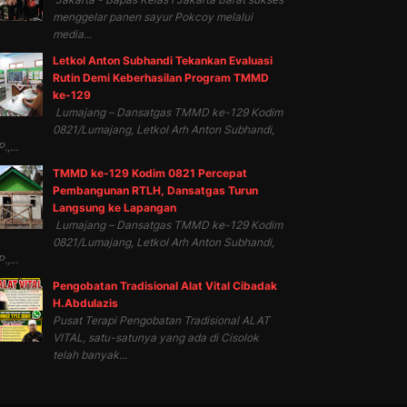
menggelar panen sayur Pokcoy melalui
media...
Letkol Anton Subhandi Tekankan Evaluasi
Rutin Demi Keberhasilan Program TMMD
ke-129
Lumajang – Dansatgas TMMD ke-129 Kodim
0821/Lumajang, Letkol Arh Anton Subhandi,
.,...
TMMD ke-129 Kodim 0821 Percepat
Pembangunan RTLH, Dansatgas Turun
Langsung ke Lapangan
Lumajang – Dansatgas TMMD ke-129 Kodim
0821/Lumajang, Letkol Arh Anton Subhandi,
.,...
Pengobatan Tradisional Alat Vital Cibadak
H.Abdulazis
Pusat Terapi Pengobatan Tradisional ALAT
VITAL, satu-satunya yang ada di Cisolok
telah banyak...