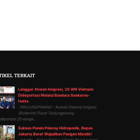
TIKEL TERKAIT
Langgar Aturan Imigrasi, 25 WN Vietnam
Dideportasi Melalui Bandara Soekarno-
Hatta
TANJUNGPINANG - Rumah Detensi Imigrasi
(Rudenim) Pusat Tanjungpinang
eportasi 25 warga...
Sukses Panen Pokcoy Hidroponik, Bapas
Jakarta Barat Wujudkan Pangan Mandiri
Jakarta - Bapas Kelas I Jakarta Barat sukses