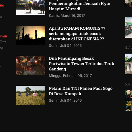
Pemberangkatan Jenazah Kyai
ung
Hasyim Muzadi
Kamis, Maret 16, 2017
i
Apa itu PAHAM KOMUNIS ??
serta mengapa tidak cocok
Timur
diterapkan di INDONESIA ??
irta
Senin, Juli 04, 2016
ng
S.A.P
Dua Penumpang Becak
Pariwisata Tewas Terlindas Truk
r
Gandeng
Minggu, Februari 05, 2017
S.A.P
Petani Dan TNI Panen Padi Gogo
Di Desa Kampak
Senin, Juli 04, 2016