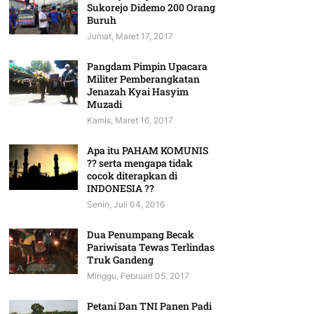
Sukorejo Didemo 200 Orang
Buruh
Jumat, Maret 17, 2017
Pangdam Pimpin Upacara
Militer Pemberangkatan
Jenazah Kyai Hasyim
Muzadi
Kamis, Maret 16, 2017
Apa itu PAHAM KOMUNIS
?? serta mengapa tidak
cocok diterapkan di
INDONESIA ??
Senin, Juli 04, 2016
Dua Penumpang Becak
Pariwisata Tewas Terlindas
Truk Gandeng
Minggu, Februari 05, 2017
Petani Dan TNI Panen Padi