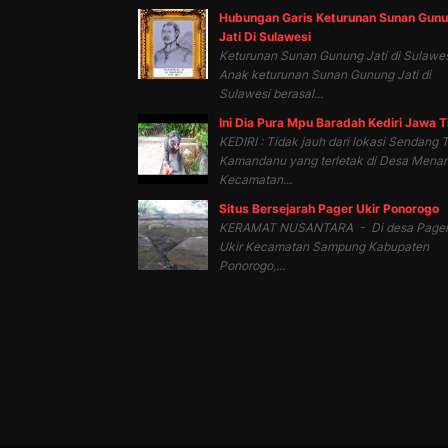
Hubungan Garis Keturunan Sunan Gun
Jati Di Sulawesi
Keturunan Sunan Gunung Jati di Sulawes
Anak keturunan Sunan Gunung Jati di
Sulawesi berasal...
Ini Dia Pura Mpu Baradah Kediri Jawa 
KEDIRI : Tidak jauh dari lokasi Sendang T
Kamandanu yang terletak di Desa Mena
Kecamatan...
Situs Bersejarah Pager Ukir Ponorogo
KERAMAT NUSANTARA - Di desa Page
Ukir Kecamatan Sampung Kabupaten
Ponorogo,...