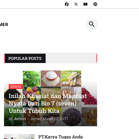
IMER
POPULAR POSTS
BERITA
Inilah Khasiat dan Manfaat
Nyata Dari Bio 7 (seven)
Untuk Tubuh Kita
by
Admin
-
Jumat, Maret 17, 2017
PT.Karya Tugas Anda