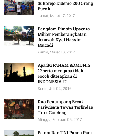
Sukorejo Didemo 200 Orang
Buruh
Jumat, Maret 17, 2017
Pangdam Pimpin Upacara
Militer Pemberangkatan
Jenazah Kyai Hasyim
Muzadi
Kamis, Maret 16, 2017
Apa itu PAHAM KOMUNIS
?? serta mengapa tidak
cocok diterapkan di
INDONESIA ??
Senin, Juli 04, 2016
Dua Penumpang Becak
Pariwisata Tewas Terlindas
Truk Gandeng
Minggu, Februari 05, 2017
Petani Dan TNI Panen Padi