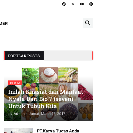
IMER
POPULAR POSTS
BERITA
Inilah Khasiat dan Manfaat
Nyata Dari Bio 7 (seven)
Untuk Tubuh Kita
by
Admin
-
Jumat, Maret 17, 2017
PT.Karya Tugas Anda