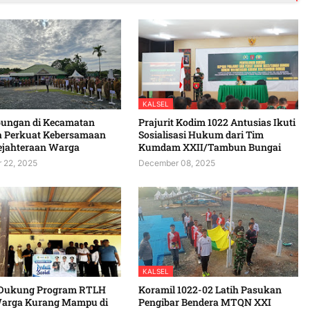
KALSEL
bungan di Kecamatan
Prajurit Kodim 1022 Antusias Ikuti
 Perkuat Kebersamaan
Sosialisasi Hukum dari Tim
ejahteraan Warga
Kumdam XXII/Tambun Bungai
 22, 2025
December 08, 2025
KALSEL
Dukung Program RTLH
Koramil 1022-02 Latih Pasukan
arga Kurang Mampu di
Pengibar Bendera MTQN XXI