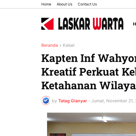
Home
About Us
Contact Us
Beranda
Kalsel
Kapten Inf Wahyon
Kreatif Perkuat K
Ketahanan Wilay
by
Tatag Gianyar
-
Jumat, November 21,