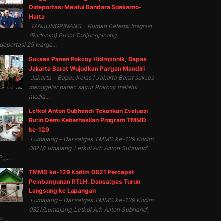
Dideportasi Melalui Bandara Soekarno-
Hatta
TANJUNGPINANG - Rumah Detensi Imigrasi
(Rudenim) Pusat Tanjungpinang
eportasi 25 warga...
Sukses Panen Pokcoy Hidroponik, Bapas
Jakarta Barat Wujudkan Pangan Mandiri
Jakarta - Bapas Kelas I Jakarta Barat sukses
menggelar panen sayur Pokcoy melalui
media...
Letkol Anton Subhandi Tekankan Evaluasi
Rutin Demi Keberhasilan Program TMMD
ke-129
Lumajang – Dansatgas TMMD ke-129 Kodim
0821/Lumajang, Letkol Arh Anton Subhandi,
.,...
TMMD ke-129 Kodim 0821 Percepat
Pembangunan RTLH, Dansatgas Turun
Langsung ke Lapangan
Lumajang – Dansatgas TMMD ke-129 Kodim
0821/Lumajang, Letkol Arh Anton Subhandi,
.,...