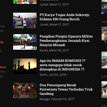
Jumat, Maret 17, 2017
PT.Karya Tugas Anda Sukorejo
Didemo 200 Orang Buruh
mend
Jumat, Maret 17, 2017
ung,
sar
Pangdam Pimpin Upacara Militer
Pemberangkatan Jenazah Kyai
ung
Hasyim Muzadi
Kamis, Maret 16, 2017
i
Apa itu PAHAM KOMUNIS ??
serta mengapa tidak cocok
Timur
diterapkan di INDONESIA ??
irta
Senin, Juli 04, 2016
ng
S.A.P
Dua Penumpang Becak
Pariwisata Tewas Terlindas Truk
r
Gandeng
Minggu, Februari 05, 2017
S.A.P