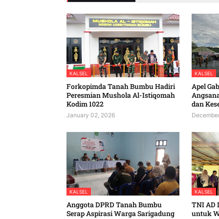
KALSEL
KALSEL
Forkopimda Tanah Bumbu Hadiri
Apel Ga
Peresmian Mushola Al-Istiqomah
Angsana
Kodim 1022
dan Kes
January 02, 2026
December
KALSEL
KALSEL
Anggota DPRD Tanah Bumbu
TNI AD 
Serap Aspirasi Warga Sarigadung
untuk W