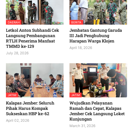
DAERAH
BERITA
Letkol Anton Subhandi Cek
Jembatan Gantung Garuda
Langsung Pembangunan
III Jadi Penghubung
RTLH Penerima Manfaat
Harapan Warga Klojen
TMMD ke-129
April 18, 2026
July 28, 2026
JATIM
JATIM
Kalapas Jember: Seluruh
Wujudkan Pelayanan
Pihak Harus Kompak
Ramah dan Cepat, Kalapas
Sukseskan HBP ke-62
Jember Cek Langsung Loket
Kunjungan
April 02, 2026
March 31, 2026