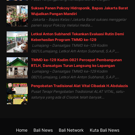
Sukses Panen Pokcoy Hidroponik, Bapas Jakarta Barat
Wujudkan Pangan Mandiri
Jakarta - Bapas Kelas I Jakarta Barat sukses menggelar
panen sayur Pokcoy melalui media...
Letkol Anton Subhandi Tekankan Evaluasi Rutin Demi
Keberhasilan Program TMMD ke-129
Lumajang – Dansatgas TMMD ke-129 Kodim
0821/Lumajang, Letkol Arh Anton Subhandi, S.A.P.,...
TMMD ke-129 Kodim 0821 Percepat Pembangunan
RTLH, Dansatgas Turun Langsung ke Lapangan
Lumajang – Dansatgas TMMD ke-129 Kodim
0821/Lumajang, Letkol Arh Anton Subhandi, S.A.P.,...
Pengobatan Tradisional Alat Vital Cibadak H.Abdulazis
Pusat Terapi Pengobatan Tradisional ALAT VITAL, satu-
satunya yang ada di Cisolok telah banyak...
Home
Bali News
Bali Network
Kuta Bali News