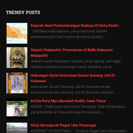
TRENDY POSTS
Sejarah Awal Perkembangan Budaya Di Kota Kediri
Dibidang kebudayaan, yang menonjol adalah
perkembangan seni sastra dan pertunjukan...
Gayatri Rajapatni, Perempuan di Balik Kejayaan
Majapahit
Adalah watak Rajapatni Gayatri yang agung, sehingga
mereka menjelma pemimpin besar sedunia, yang...
Hubungan Garis Keturunan Sunan Gunung Jati Di
Sulawesi
Keturunan Sunan Gunung Jati di Sulawesi Anak
keturunan Sunan Gunung Jati di Sulawesi berasal...
Ini Dia Pura Mpu Baradah Kediri Jawa Timur
KEDIRI : Tidak jauh dari lokasi Sendang Tirta Kamandanu
yang terletak di Desa Menang Kecamatan...
Situs Bersejarah Pager Ukir Ponorogo
KERAMAT NUSANTARA - Di desa Pager Ukir Kecamatan