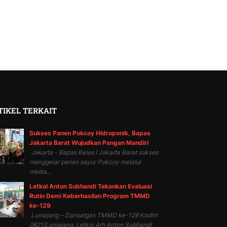
TIKEL TERKAIT
Sukses Panen Pokcoy Hidroponik, Bapas
Jakarta Barat Wujudkan Pangan Mandiri
Jakarta - Bapas Kelas I Jakarta Barat sukses
menggelar panen sayur Pokcoy melalui
media...
Letkol Anton Subhandi Tekankan Evaluasi
Rutin Demi Keberhasilan Program TMMD
ke-129
Lumajang – Dansatgas TMMD ke-129 Kodim
0821/Lumajang, Letkol Arh Anton Subhandi,