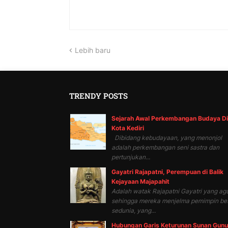
Lebih baru
TRENDY POSTS
Sejarah Awal Perkembangan Budaya Di
Kota Kediri
Dibidang kebudayaan, yang menonjol
adalah perkembangan seni sastra dan
pertunjukan...
Gayatri Rajapatni, Perempuan di Balik
Kejayaan Majapahit
Adalah watak Rajapatni Gayatri yang ag
sehingga mereka menjelma pemimpin be
sedunia, yang...
Hubungan Garis Keturunan Sunan Gun