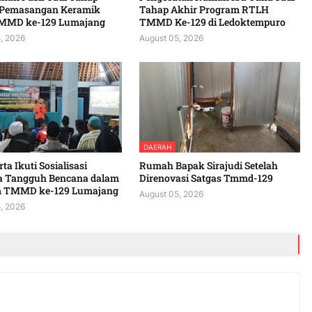
 Pemasangan Keramik
Tahap Akhir Program RTLH
MMD ke-129 Lumajang
TMMD Ke-129 di Ledoktempuro
, 2026
August 05, 2026
DAERAH
ta Ikuti Sosialisasi
Rumah Bapak Sirajudi Setelah
a Tangguh Bencana dalam
Direnovasi Satgas Tmmd-129
 TMMD ke-129 Lumajang
August 05, 2026
, 2026