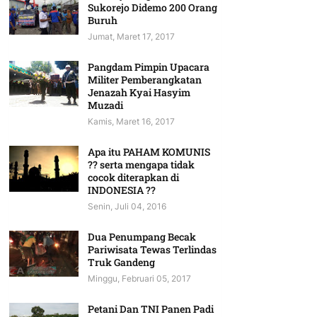
Sukorejo Didemo 200 Orang
Buruh
Jumat, Maret 17, 2017
Pangdam Pimpin Upacara
Militer Pemberangkatan
Jenazah Kyai Hasyim
Muzadi
Kamis, Maret 16, 2017
Apa itu PAHAM KOMUNIS
?? serta mengapa tidak
cocok diterapkan di
INDONESIA ??
Senin, Juli 04, 2016
Dua Penumpang Becak
Pariwisata Tewas Terlindas
Truk Gandeng
Minggu, Februari 05, 2017
Petani Dan TNI Panen Padi