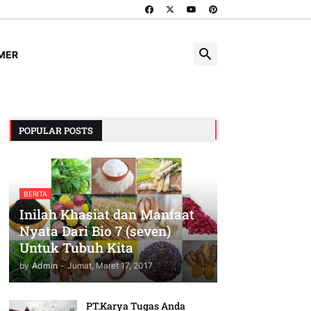
IMER
POPULAR POSTS
BERITA
Inilah Khasiat dan Manfaat
Nyata Dari Bio 7 (seven)
Untuk Tubuh Kita
by
Admin
-
Jumat, Maret 17, 2017
PT.Karya Tugas Anda