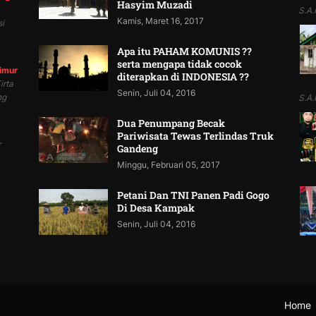
Hasyim Muzadi
S.A.P
Kamis, Maret 16, 2017
i
Apa itu PAHAM KOMUNIS ??
serta mengapa tidak cocok
Timur
diterapkan di INDONESIA ??
irta
Senin, Juli 04, 2016
ng
S.A.P
Dua Penumpang Becak
Pariwisata Tewas Terlindas Truk
r
Gandeng
Minggu, Februari 05, 2017
Petani Dan TNI Panen Padi Gogo
Di Desa Kampak
Senin, Juli 04, 2016
Home