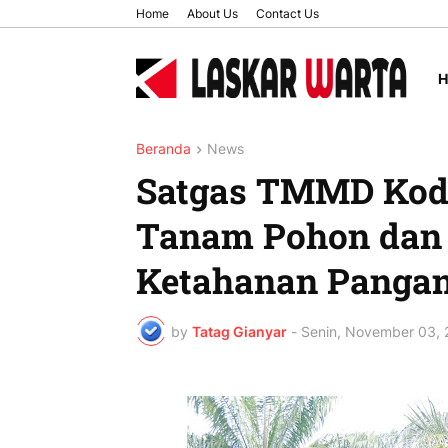
Home
About Us
Contact Us
Beranda
News
Satgas TMMD Kod
Tanam Pohon dan
Ketahanan Panga
by
Tatag Gianyar
-
Senin, November 03, 