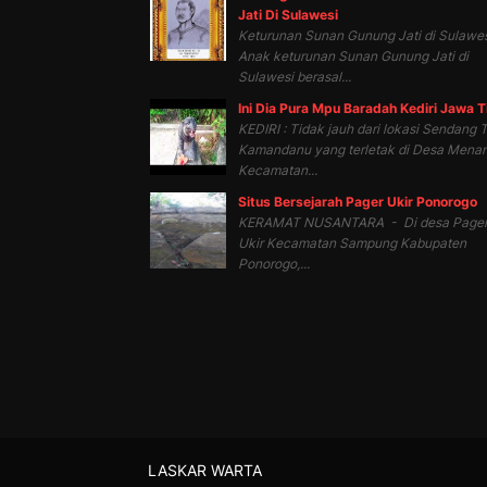
Jati Di Sulawesi
Keturunan Sunan Gunung Jati di Sulawes
Anak keturunan Sunan Gunung Jati di
Sulawesi berasal...
Ini Dia Pura Mpu Baradah Kediri Jawa 
KEDIRI : Tidak jauh dari lokasi Sendang T
Kamandanu yang terletak di Desa Mena
Kecamatan...
Situs Bersejarah Pager Ukir Ponorogo
KERAMAT NUSANTARA - Di desa Page
Ukir Kecamatan Sampung Kabupaten
Ponorogo,...
LASKAR WARTA