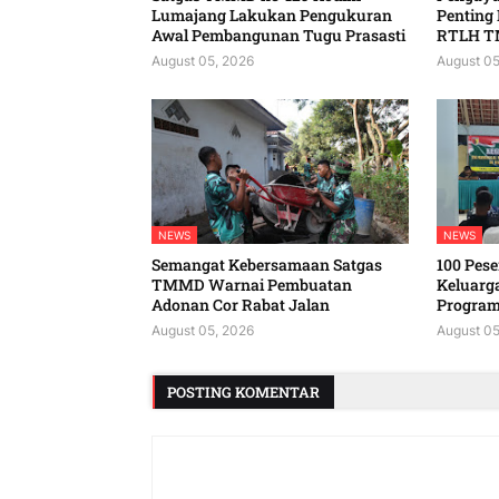
Lumajang Lakukan Pengukuran
Penting
Awal Pembangunan Tugu Prasasti
RTLH T
August 05, 2026
August 05
NEWS
NEWS
Semangat Kebersamaan Satgas
100 Peser
TMMD Warnai Pembuatan
Keluarg
Adonan Cor Rabat Jalan
Program
August 05, 2026
August 05
POSTING KOMENTAR