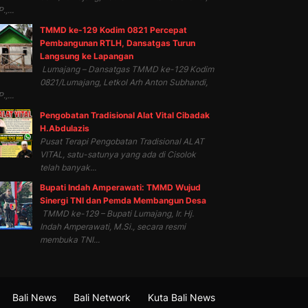
.,...
TMMD ke-129 Kodim 0821 Percepat
Pembangunan RTLH, Dansatgas Turun
Langsung ke Lapangan
Lumajang – Dansatgas TMMD ke-129 Kodim
0821/Lumajang, Letkol Arh Anton Subhandi,
.,...
Pengobatan Tradisional Alat Vital Cibadak
H.Abdulazis
Pusat Terapi Pengobatan Tradisional ALAT
VITAL, satu-satunya yang ada di Cisolok
telah banyak...
Bupati Indah Amperawati: TMMD Wujud
Sinergi TNI dan Pemda Membangun Desa
TMMD ke-129 – Bupati Lumajang, Ir. Hj.
Indah Amperawati, M.Si., secara resmi
membuka TNI...
Bali News
Bali Network
Kuta Bali News