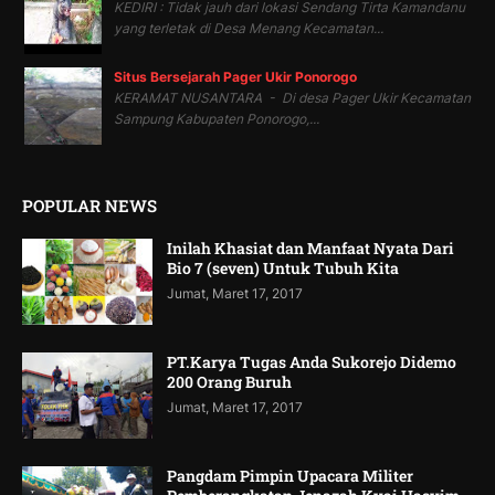
KEDIRI : Tidak jauh dari lokasi Sendang Tirta Kamandanu
yang terletak di Desa Menang Kecamatan...
Situs Bersejarah Pager Ukir Ponorogo
KERAMAT NUSANTARA - Di desa Pager Ukir Kecamatan
Sampung Kabupaten Ponorogo,...
POPULAR NEWS
Inilah Khasiat dan Manfaat Nyata Dari
Bio 7 (seven) Untuk Tubuh Kita
Jumat, Maret 17, 2017
PT.Karya Tugas Anda Sukorejo Didemo
200 Orang Buruh
Jumat, Maret 17, 2017
Pangdam Pimpin Upacara Militer