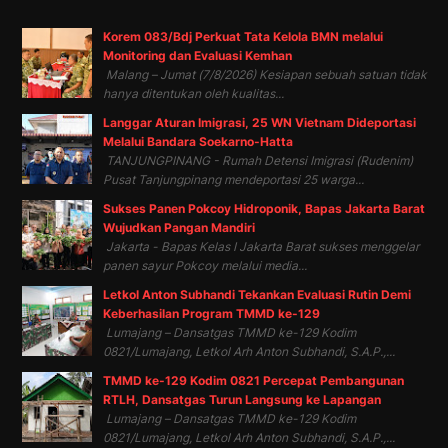
Korem 083/Bdj Perkuat Tata Kelola BMN melalui
Monitoring dan Evaluasi Kemhan
Malang – Jumat (7/8/2026) Kesiapan sebuah satuan tidak
hanya ditentukan oleh kualitas...
Langgar Aturan Imigrasi, 25 WN Vietnam Dideportasi
Melalui Bandara Soekarno-Hatta
TANJUNGPINANG - Rumah Detensi Imigrasi (Rudenim)
Pusat Tanjungpinang mendeportasi 25 warga...
Sukses Panen Pokcoy Hidroponik, Bapas Jakarta Barat
Wujudkan Pangan Mandiri
Jakarta - Bapas Kelas I Jakarta Barat sukses menggelar
panen sayur Pokcoy melalui media...
Letkol Anton Subhandi Tekankan Evaluasi Rutin Demi
Keberhasilan Program TMMD ke-129
Lumajang – Dansatgas TMMD ke-129 Kodim
0821/Lumajang, Letkol Arh Anton Subhandi, S.A.P.,...
TMMD ke-129 Kodim 0821 Percepat Pembangunan
RTLH, Dansatgas Turun Langsung ke Lapangan
Lumajang – Dansatgas TMMD ke-129 Kodim
0821/Lumajang, Letkol Arh Anton Subhandi, S.A.P.,...