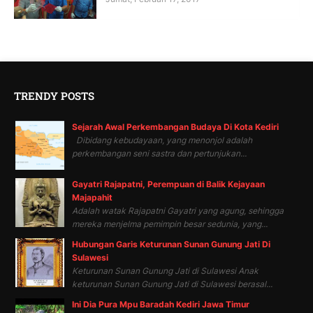
TRENDY POSTS
Sejarah Awal Perkembangan Budaya Di Kota Kediri
Dibidang kebudayaan, yang menonjol adalah
perkembangan seni sastra dan pertunjukan...
Gayatri Rajapatni, Perempuan di Balik Kejayaan
Majapahit
Adalah watak Rajapatni Gayatri yang agung, sehingga
mereka menjelma pemimpin besar sedunia, yang...
Hubungan Garis Keturunan Sunan Gunung Jati Di
Sulawesi
Keturunan Sunan Gunung Jati di Sulawesi Anak
keturunan Sunan Gunung Jati di Sulawesi berasal...
Ini Dia Pura Mpu Baradah Kediri Jawa Timur