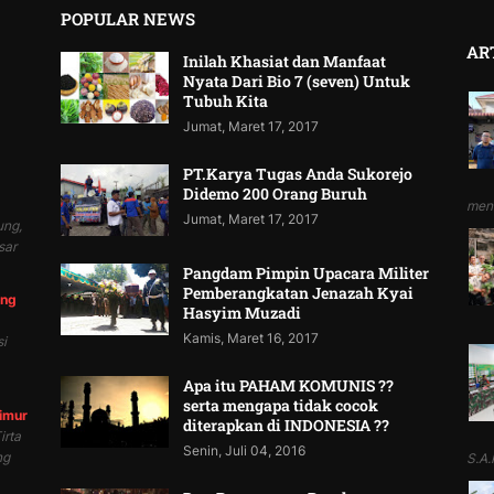
POPULAR NEWS
AR
Inilah Khasiat dan Manfaat
Nyata Dari Bio 7 (seven) Untuk
Tubuh Kita
Jumat, Maret 17, 2017
PT.Karya Tugas Anda Sukorejo
Didemo 200 Orang Buruh
mend
Jumat, Maret 17, 2017
ung,
sar
Pangdam Pimpin Upacara Militer
Pemberangkatan Jenazah Kyai
ung
Hasyim Muzadi
Kamis, Maret 16, 2017
i
Apa itu PAHAM KOMUNIS ??
serta mengapa tidak cocok
Timur
diterapkan di INDONESIA ??
irta
Senin, Juli 04, 2016
ng
S.A.P