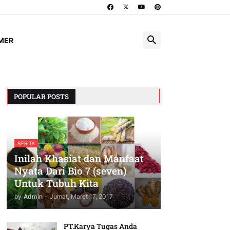
IMER
POPULAR POSTS
BERITA
Inilah Khasiat dan Manfaat
Nyata Dari Bio 7 (seven)
Untuk Tubuh Kita
by
Admin
-
Jumat, Maret 17, 2017
PT.Karya Tugas Anda