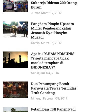
Sukorejo Didemo 200 Orang
Buruh
Jumat, Maret 17, 2017
Pangdam Pimpin Upacara
Militer Pemberangkatan
Jenazah Kyai Hasyim
Muzadi
Kamis, Maret 16, 2017
Apa itu PAHAM KOMUNIS
?? serta mengapa tidak
cocok diterapkan di
INDONESIA ??
Senin, Juli 04, 2016
Dua Penumpang Becak
Pariwisata Tewas Terlindas
Truk Gandeng
Minggu, Februari 05, 2017
Petani Dan TNI Panen Padi