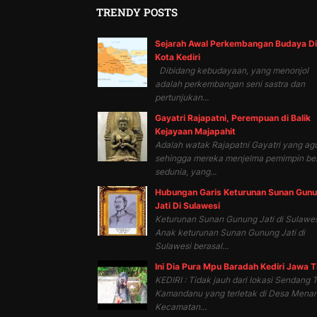
TRENDY POSTS
Sejarah Awal Perkembangan Budaya Di
Kota Kediri
Dibidang kebudayaan, yang menonjol
adalah perkembangan seni sastra dan
pertunjukan...
Gayatri Rajapatni, Perempuan di Balik
Kejayaan Majapahit
Adalah watak Rajapatni Gayatri yang ag
sehingga mereka menjelma pemimpin be
sedunia, yang...
Hubungan Garis Keturunan Sunan Gun
Jati Di Sulawesi
Keturunan Sunan Gunung Jati di Sulawes
Anak keturunan Sunan Gunung Jati di
Sulawesi berasal...
Ini Dia Pura Mpu Baradah Kediri Jawa 
KEDIRI : Tidak jauh dari lokasi Sendang T
Kamandanu yang terletak di Desa Mena
Kecamatan...