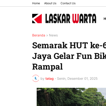
Home
About Us
Contact Us
Beranda
News
Semarak HUT ke-6
Jaya Gelar Fun Bi
Rampal
by
tatag
-
Senin, Desember 01, 2025