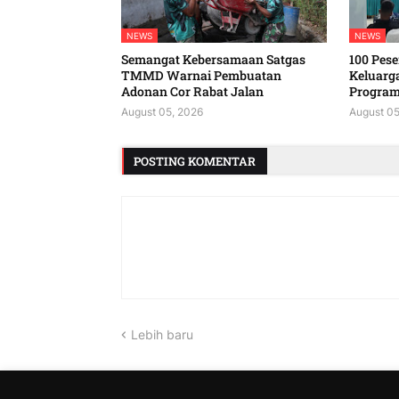
NEWS
NEWS
Semangat Kebersamaan Satgas
100 Peser
TMMD Warnai Pembuatan
Keluarg
Adonan Cor Rabat Jalan
Program
August 05, 2026
August 05
POSTING KOMENTAR
Lebih baru