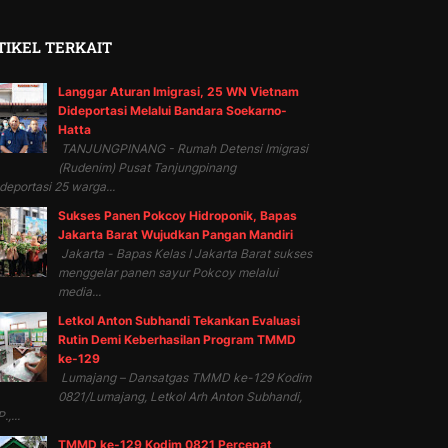
TIKEL TERKAIT
Langgar Aturan Imigrasi, 25 WN Vietnam
Dideportasi Melalui Bandara Soekarno-
Hatta
TANJUNGPINANG - Rumah Detensi Imigrasi
(Rudenim) Pusat Tanjungpinang
eportasi 25 warga...
Sukses Panen Pokcoy Hidroponik, Bapas
Jakarta Barat Wujudkan Pangan Mandiri
Jakarta - Bapas Kelas I Jakarta Barat sukses
menggelar panen sayur Pokcoy melalui
media...
Letkol Anton Subhandi Tekankan Evaluasi
Rutin Demi Keberhasilan Program TMMD
ke-129
Lumajang – Dansatgas TMMD ke-129 Kodim
0821/Lumajang, Letkol Arh Anton Subhandi,
.,...
TMMD ke-129 Kodim 0821 Percepat