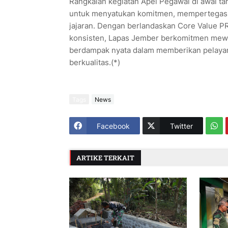
Rangkaian kegiatan Apel Pegawai di awal t
untuk menyatukan komitmen, mempertegas a
jajaran. Dengan berlandaskan Core Value P
konsisten, Lapas Jember berkomitmen mewuju
berdampak nyata dalam memberikan pelayan
berkualitas.(*)
Tags
News
Facebook
Twitter
ARTIKE TERKAIT