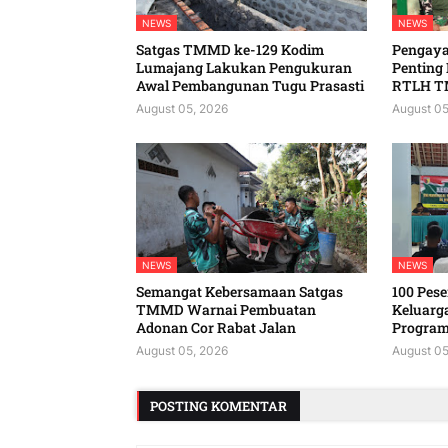
NEWS
NEWS
Satgas TMMD ke-129 Kodim
Pengaya
Lumajang Lakukan Pengukuran
Penting
Awal Pembangunan Tugu Prasasti
RTLH T
August 05, 2026
August 05
NEWS
NEWS
Semangat Kebersamaan Satgas
100 Peser
TMMD Warnai Pembuatan
Keluarg
Adonan Cor Rabat Jalan
Program
August 05, 2026
August 05
POSTING KOMENTAR