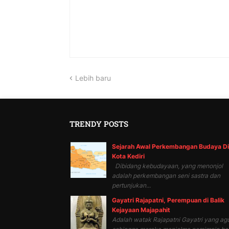
Lebih baru
TRENDY POSTS
Sejarah Awal Perkembangan Budaya Di
Kota Kediri
Dibidang kebudayaan, yang menonjol
adalah perkembangan seni sastra dan
pertunjukan...
Gayatri Rajapatni, Perempuan di Balik
Kejayaan Majapahit
Adalah watak Rajapatni Gayatri yang ag