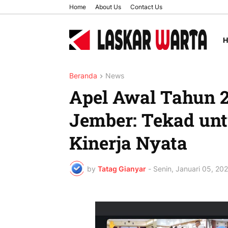
Home
About Us
Contact Us
Beranda
News
Apel Awal Tahun 
Jember: Tekad un
Kinerja Nyata
by
Tatag Gianyar
-
Senin, Januari 05, 20