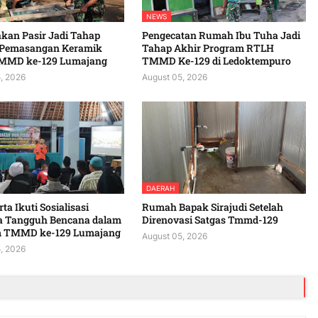
NEWS
kan Pasir Jadi Tahap
Pengecatan Rumah Ibu Tuha Jadi
 Pemasangan Keramik
Tahap Akhir Program RTLH
MMD ke-129 Lumajang
TMMD Ke-129 di Ledoktempuro
, 2026
August 05, 2026
DAERAH
ta Ikuti Sosialisasi
Rumah Bapak Sirajudi Setelah
a Tangguh Bencana dalam
Direnovasi Satgas Tmmd-129
 TMMD ke-129 Lumajang
August 05, 2026
, 2026