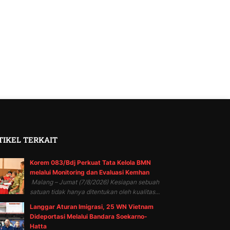
TIKEL TERKAIT
Korem 083/Bdj Perkuat Tata Kelola BMN
melalui Monitoring dan Evaluasi Kemhan
Malang – Jumat (7/8/2026) Kesiapan sebuah
satuan tidak hanya ditentukan oleh kualitas...
Langgar Aturan Imigrasi, 25 WN Vietnam
Dideportasi Melalui Bandara Soekarno-
Hatta