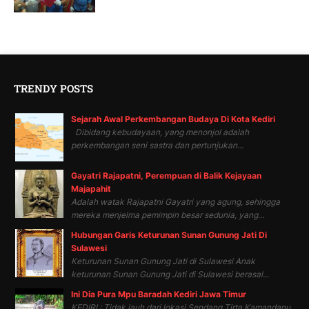
TRENDY POSTS
Sejarah Awal Perkembangan Budaya Di Kota Kediri
Dibidang kebudayaan, yang menonjol adalah
perkembangan seni sastra dan pertunjukan...
Gayatri Rajapatni, Perempuan di Balik Kejayaan
Majapahit
Adalah watak Rajapatni Gayatri yang agung, sehingga
mereka menjelma pemimpin besar sedunia, yang...
Hubungan Garis Keturunan Sunan Gunung Jati Di
Sulawesi
Keturunan Sunan Gunung Jati di Sulawesi Anak
keturunan Sunan Gunung Jati di Sulawesi berasal...
Ini Dia Pura Mpu Baradah Kediri Jawa Timur
KEDIRI : Tidak jauh dari lokasi Sendang Tirta Kamandanu