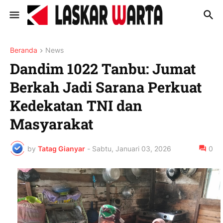
Beranda
News
Dandim 1022 Tanbu: Jumat
Berkah Jadi Sarana Perkuat
Kedekatan TNI dan
Masyarakat
by
Tatag Gianyar
-
Sabtu, Januari 03, 2026
0