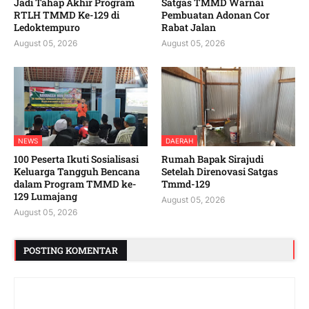
Jadi Tahap Akhir Program
Satgas TMMD Warnai
RTLH TMMD Ke-129 di
Pembuatan Adonan Cor
Ledoktempuro
Rabat Jalan
August 05, 2026
August 05, 2026
NEWS
DAERAH
100 Peserta Ikuti Sosialisasi
Rumah Bapak Sirajudi
Keluarga Tangguh Bencana
Setelah Direnovasi Satgas
dalam Program TMMD ke-
Tmmd-129
129 Lumajang
August 05, 2026
August 05, 2026
POSTING KOMENTAR