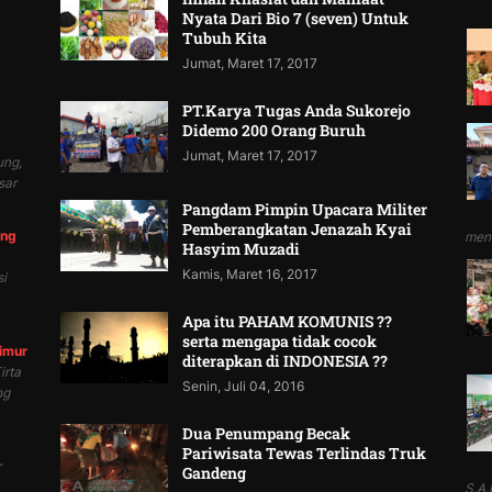
Nyata Dari Bio 7 (seven) Untuk
Tubuh Kita
Jumat, Maret 17, 2017
PT.Karya Tugas Anda Sukorejo
Didemo 200 Orang Buruh
Jumat, Maret 17, 2017
ung,
sar
Pangdam Pimpin Upacara Militer
Pemberangkatan Jenazah Kyai
ung
mend
Hasyim Muzadi
Kamis, Maret 16, 2017
i
Apa itu PAHAM KOMUNIS ??
serta mengapa tidak cocok
Timur
diterapkan di INDONESIA ??
irta
Senin, Juli 04, 2016
ng
Dua Penumpang Becak
Pariwisata Tewas Terlindas Truk
r
Gandeng
S.A.P