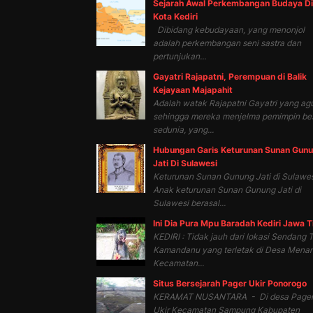
Sejarah Awal Perkembangan Budaya Di
Kota Kediri
Dibidang kebudayaan, yang menonjol
adalah perkembangan seni sastra dan
pertunjukan...
Gayatri Rajapatni, Perempuan di Balik
Kejayaan Majapahit
Adalah watak Rajapatni Gayatri yang ag
sehingga mereka menjelma pemimpin be
sedunia, yang...
Hubungan Garis Keturunan Sunan Gun
Jati Di Sulawesi
Keturunan Sunan Gunung Jati di Sulawes
Anak keturunan Sunan Gunung Jati di
Sulawesi berasal...
Ini Dia Pura Mpu Baradah Kediri Jawa 
KEDIRI : Tidak jauh dari lokasi Sendang T
Kamandanu yang terletak di Desa Mena
Kecamatan...
Situs Bersejarah Pager Ukir Ponorogo
KERAMAT NUSANTARA - Di desa Page
Ukir Kecamatan Sampung Kabupaten