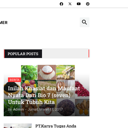
IMER
POPULAR POSTS
BERITA
Inilah Khasiat dan Manfaat
Nyata Dari Bio 7 (seven)
Untuk Tubuh Kita
by
Admin
-
Jumat, Maret 17, 2017
PT.Karya Tugas Anda