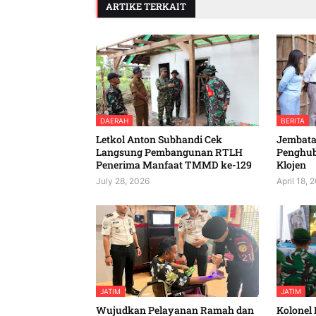
ARTIKE TERKAIT
DAERAH
BERITA
Letkol Anton Subhandi Cek
Jembatan
Langsung Pembangunan RTLH
Penghu
Penerima Manfaat TMMD ke-129
Klojen
July 28, 2026
April 18, 
JATIM
JATIM
Wujudkan Pelayanan Ramah dan
Kolonel 