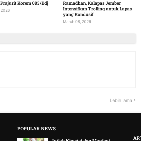
Prajurit Korem 083/Bdj
Ramadhan, Kalapas Jember
Intensifkan Trolling untuk Lapas
 2026
yang Kondusif
March 08, 2026
Lebih lama
POPULAR NEWS
AR
Inilah Khasiat dan Manfaat