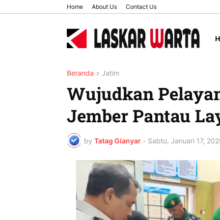
Home
About Us
Contact Us
Beranda
Jatim
Wujudkan Pelayan
Jember Pantau Lay
by
Tatag Gianyar
-
Sabtu, Januari 17, 202