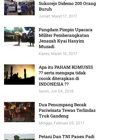
Sukorejo Didemo 200 Orang
Buruh
Jumat, Maret 17, 2017
Pangdam Pimpin Upacara
Militer Pemberangkatan
Jenazah Kyai Hasyim
Muzadi
Kamis, Maret 16, 2017
Apa itu PAHAM KOMUNIS
?? serta mengapa tidak
cocok diterapkan di
INDONESIA ??
Senin, Juli 04, 2016
Dua Penumpang Becak
Pariwisata Tewas Terlindas
Truk Gandeng
Minggu, Februari 05, 2017
Petani Dan TNI Panen Padi