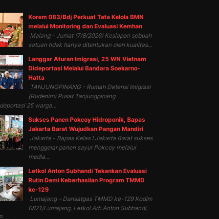
Korem 083/Bdj Perkuat Tata Kelola BMN
melalui Monitoring dan Evaluasi Kemhan
Malang – Jumat (7/8/2026) Kesiapan sebuah
satuan tidak hanya ditentukan oleh kualitas...
Langgar Aturan Imigrasi, 25 WN Vietnam
Dideportasi Melalui Bandara Soekarno-
Hatta
TANJUNGPINANG - Rumah Detensi Imigrasi
(Rudenim) Pusat Tanjungpinang
eportasi 25 warga...
Sukses Panen Pokcoy Hidroponik, Bapas
Jakarta Barat Wujudkan Pangan Mandiri
Jakarta - Bapas Kelas I Jakarta Barat sukses
menggelar panen sayur Pokcoy melalui
media...
Letkol Anton Subhandi Tekankan Evaluasi
Rutin Demi Keberhasilan Program TMMD
ke-129
Lumajang – Dansatgas TMMD ke-129 Kodim
0821/Lumajang, Letkol Arh Anton Subhandi,
.,...