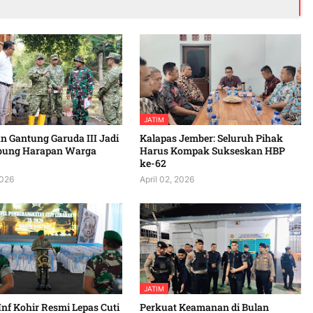
JATIM
 Gantung Garuda III Jadi
Kalapas Jember: Seluruh Pihak
bung Harapan Warga
Harus Kompak Sukseskan HBP
ke-62
2026
April 02, 2026
JATIM
Inf Kohir Resmi Lepas Cuti
Perkuat Keamanan di Bulan