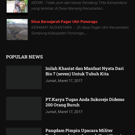
KEDIRI : Tidak jauh dari lokasi Sendang Tirta Kamandanu
yang terletak di Desa Menang Kecamatan...
Situs Bersejarah Pager Ukir Ponorogo
KERAMAT NUSANTARA - Di desa Pager Ukir Kecamatan
Sampung Kabupaten Ponorogo,...
POPULAR NEWS
Inilah Khasiat dan Manfaat Nyata Dari
Bio 7 (seven) Untuk Tubuh Kita
Jumat, Maret 17, 2017
PT.Karya Tugas Anda Sukorejo Didemo
200 Orang Buruh
Jumat, Maret 17, 2017
Pangdam Pimpin Upacara Militer