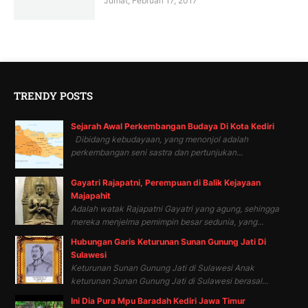
Jumat, Februari 17, 2017
TRENDY POSTS
Sejarah Awal Perkembangan Budaya Di Kota Kediri
Dibidang kebudayaan, yang menonjol adalah
perkembangan seni sastra dan pertunjukan...
Gayatri Rajapatni, Perempuan di Balik Kejayaan
Majapahit
Adalah watak Rajapatni Gayatri yang agung, sehingga
mereka menjelma pemimpin besar sedunia, yang...
Hubungan Garis Keturunan Sunan Gunung Jati Di
Sulawesi
Keturunan Sunan Gunung Jati di Sulawesi Anak
keturunan Sunan Gunung Jati di Sulawesi berasal...
Ini Dia Pura Mpu Baradah Kediri Jawa Timur