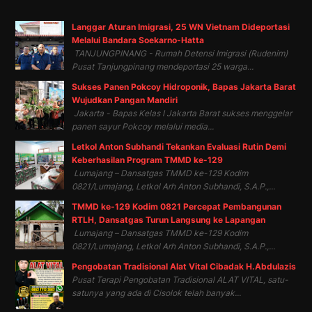
Langgar Aturan Imigrasi, 25 WN Vietnam Dideportasi
Melalui Bandara Soekarno-Hatta
TANJUNGPINANG - Rumah Detensi Imigrasi (Rudenim)
Pusat Tanjungpinang mendeportasi 25 warga...
Sukses Panen Pokcoy Hidroponik, Bapas Jakarta Barat
Wujudkan Pangan Mandiri
Jakarta - Bapas Kelas I Jakarta Barat sukses menggelar
panen sayur Pokcoy melalui media...
Letkol Anton Subhandi Tekankan Evaluasi Rutin Demi
Keberhasilan Program TMMD ke-129
Lumajang – Dansatgas TMMD ke-129 Kodim
0821/Lumajang, Letkol Arh Anton Subhandi, S.A.P.,...
TMMD ke-129 Kodim 0821 Percepat Pembangunan
RTLH, Dansatgas Turun Langsung ke Lapangan
Lumajang – Dansatgas TMMD ke-129 Kodim
0821/Lumajang, Letkol Arh Anton Subhandi, S.A.P.,...
Pengobatan Tradisional Alat Vital Cibadak H.Abdulazis
Pusat Terapi Pengobatan Tradisional ALAT VITAL, satu-
satunya yang ada di Cisolok telah banyak...