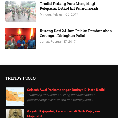
Tradisi Pedang Pora Mengiringi
Pelepasan Letkol Inf Purnomosidi
Minggu, Februari 05, 2017
Kurang Dari 24 Jam Pelaku Pembunuhan
Gerongan Diringkus Polisi
Jumat, Februari 17, 2017
TRENDY POSTS
Sejarah Awal Perkembangan Budaya Di Kota Kediri
Dibidang kebudayaan, yang menonjol adalah
perkembangan seni sastra dan pertunjukan...
Gayatri Rajapatni, Perempuan di Balik Kejayaan
Majapahit