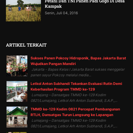
Petani Dan TNI Panen Padi Gogo Di Desa
Kampak
Senin, Juli 04, 2016
ARTIKEL TERKAIT
Sukses Panen Pokcoy Hidroponik, Bapas Jakarta Barat
Wujudkan Pangan Mandiri
Jakarta - Bapas Kelas I Jakarta Barat sukses menggelar
panen sayur Pokcoy melalui media...
Letkol Anton Subhandi Tekankan Evaluasi Rutin Demi
Keberhasilan Program TMMD ke-129
Lumajang – Dansatgas TMMD ke-129 Kodim
0821/Lumajang, Letkol Arh Anton Subhandi, S.A.P.,...
TMMD ke-129 Kodim 0821 Percepat Pembangunan
RTLH, Dansatgas Turun Langsung ke Lapangan
Lumajang – Dansatgas TMMD ke-129 Kodim
0821/Lumajang, Letkol Arh Anton Subhandi, S.A.P.,...