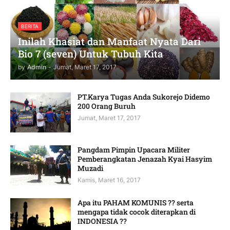
BERITA
Inilah Khasiat dan Manfaat Nyata Dari
Bio 7 (seven) Untuk Tubuh Kita
by
Admin
-
Jumat, Maret 17, 2017
PT.Karya Tugas Anda Sukorejo Didemo
200 Orang Buruh
Jumat, Maret 17, 2017
Pangdam Pimpin Upacara Militer
Pemberangkatan Jenazah Kyai Hasyim
Muzadi
Kamis, Maret 16, 2017
Apa itu PAHAM KOMUNIS ?? serta
mengapa tidak cocok diterapkan di
INDONESIA ??