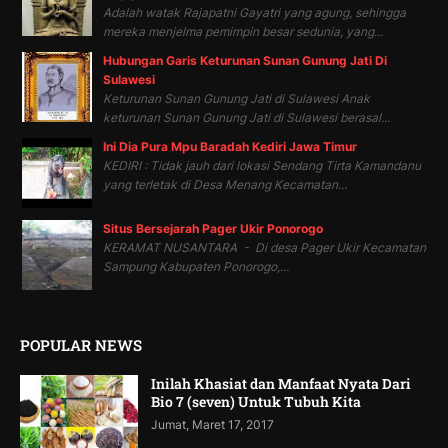
Adalah watak Rajapatni Gayatri yang agung, sehingga
mereka menjelma pemimpin besar sedunia, yang...
Hubungan Garis Keturunan Sunan Gunung Jati Di
Sulawesi
Keturunan Sunan Gunung Jati di Sulawesi Anak
keturunan Sunan Gunung Jati di Sulawesi berasal...
Ini Dia Pura Mpu Baradah Kediri Jawa Timur
KEDIRI : Tidak jauh dari lokasi Sendang Tirta Kamandanu
yang terletak di Desa Menang Kecamatan...
Situs Bersejarah Pager Ukir Ponorogo
KERAMAT NUSANTARA - Di desa Pager Ukir Kecamatan
Sampung Kabupaten Ponorogo,...
POPULAR NEWS
Inilah Khasiat dan Manfaat Nyata Dari
Bio 7 (seven) Untuk Tubuh Kita
Jumat, Maret 17, 2017