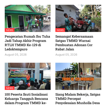
NEWS
NEWS
Pengecatan Rumah Ibu Tuha
Semangat Kebersamaan
Jadi Tahap Akhir Program
Satgas TMMD Warnai
RTLH TMMD Ke-129 di
Pembuatan Adonan Cor
Ledoktempuro
Rabat Jalan
August 05, 2026
August 05, 2026
NEWS
100 Peserta Ikuti Sosialisasi
Siang Malam Bekerja, Satgas
Keluarga Tangguh Bencana
TMMD Percepat
dalam Program TMMD ke-
Penyelesaian Musholla Desa