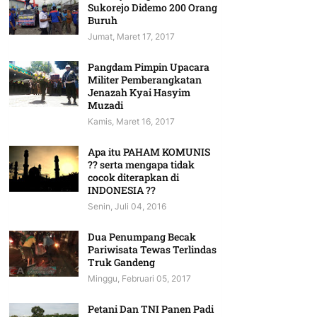
Sukorejo Didemo 200 Orang
Buruh
Jumat, Maret 17, 2017
Pangdam Pimpin Upacara
Militer Pemberangkatan
Jenazah Kyai Hasyim
Muzadi
Kamis, Maret 16, 2017
Apa itu PAHAM KOMUNIS
?? serta mengapa tidak
cocok diterapkan di
INDONESIA ??
Senin, Juli 04, 2016
Dua Penumpang Becak
Pariwisata Tewas Terlindas
Truk Gandeng
Minggu, Februari 05, 2017
Petani Dan TNI Panen Padi