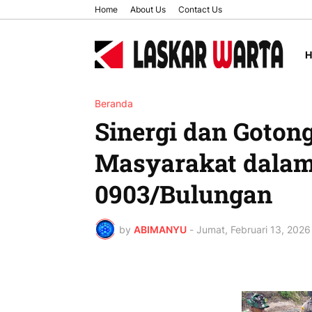
Home
About Us
Contact Us
Beranda
Sinergi dan Goton
Masyarakat dala
0903/Bulungan
by
ABIMANYU
-
Jumat, Februari 13, 2026