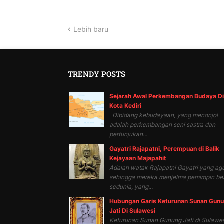
Lebih baru
TRENDY POSTS
Sejarah Awal Perkembangan Budaya Di
Kota Kediri
Dibidang kebudayaan, yang menonjol
adalah perkembangan seni sastra dan
pertunjukan...
Gayatri Rajapatni, Perempuan di Balik
Kejayaan Majapahit
Adalah watak Rajapatni Gayatri yang ag
sehingga mereka menjelma pemimpin be
sedunia, yang...
Hubungan Garis Keturunan Sunan Gun
Jati Di Sulawesi
Keturunan Sunan Gunung Jati di Sulawes