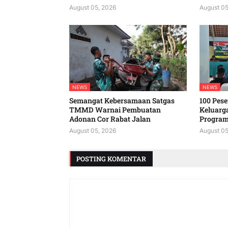
August 05, 2026
August 05
NEWS
NEWS
Semangat Kebersamaan Satgas
100 Peser
TMMD Warnai Pembuatan
Keluarg
Adonan Cor Rabat Jalan
Program
August 05, 2026
August 05
POSTING KOMENTAR