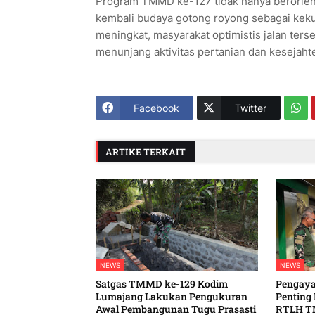
Program TMMD ke-127 tidak hanya berorien
kembali budaya gotong royong sebagai kek
meningkat, masyarakat optimistis jalan ter
menunjang aktivitas pertanian dan kesejaht
Facebook
Twitter
ARTIKE TERKAIT
NEWS
NEWS
Satgas TMMD ke-129 Kodim
Pengaya
Lumajang Lakukan Pengukuran
Penting
Awal Pembangunan Tugu Prasasti
RTLH T