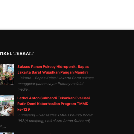
TIKEL TERKAIT
Sukses Panen Pokcoy Hidroponik, Bapas
Jakarta Barat Wujudkan Pangan Mandiri
Jakarta - Bapas Kelas I Jakarta Barat sukses
menggelar panen sayur Pokcoy melalui
media...
Letkol Anton Subhandi Tekankan Evaluasi
Rutin Demi Keberhasilan Program TMMD
ke-129
Lumajang – Dansatgas TMMD ke-129 Kodim
0821/Lumajang, Letkol Arh Anton Subhandi,
.,...