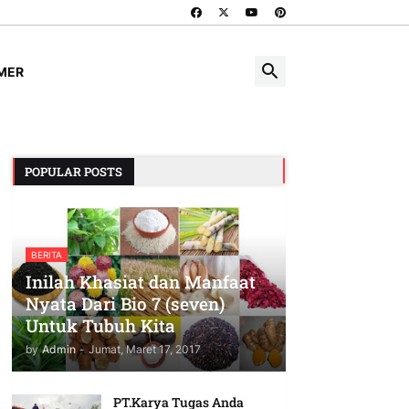
IMER
POPULAR POSTS
BERITA
Inilah Khasiat dan Manfaat
Nyata Dari Bio 7 (seven)
Untuk Tubuh Kita
by
Admin
-
Jumat, Maret 17, 2017
PT.Karya Tugas Anda