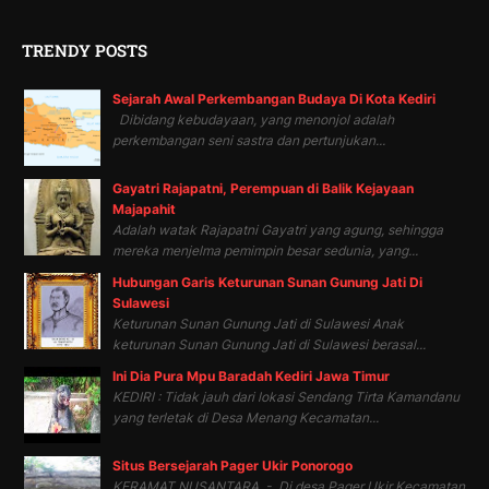
TRENDY POSTS
Sejarah Awal Perkembangan Budaya Di Kota Kediri
Dibidang kebudayaan, yang menonjol adalah
perkembangan seni sastra dan pertunjukan...
Gayatri Rajapatni, Perempuan di Balik Kejayaan
Majapahit
Adalah watak Rajapatni Gayatri yang agung, sehingga
mereka menjelma pemimpin besar sedunia, yang...
Hubungan Garis Keturunan Sunan Gunung Jati Di
Sulawesi
Keturunan Sunan Gunung Jati di Sulawesi Anak
keturunan Sunan Gunung Jati di Sulawesi berasal...
Ini Dia Pura Mpu Baradah Kediri Jawa Timur
KEDIRI : Tidak jauh dari lokasi Sendang Tirta Kamandanu
yang terletak di Desa Menang Kecamatan...
Situs Bersejarah Pager Ukir Ponorogo
KERAMAT NUSANTARA - Di desa Pager Ukir Kecamatan