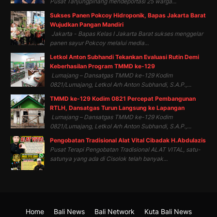
Pusat Tanjungpinang mendeportasi 25 warga...
Sukses Panen Pokcoy Hidroponik, Bapas Jakarta Barat
Wujudkan Pangan Mandiri
Jakarta - Bapas Kelas I Jakarta Barat sukses menggelar
panen sayur Pokcoy melalui media...
Letkol Anton Subhandi Tekankan Evaluasi Rutin Demi
Keberhasilan Program TMMD ke-129
Lumajang – Dansatgas TMMD ke-129 Kodim
0821/Lumajang, Letkol Arh Anton Subhandi, S.A.P.,...
TMMD ke-129 Kodim 0821 Percepat Pembangunan
RTLH, Dansatgas Turun Langsung ke Lapangan
Lumajang – Dansatgas TMMD ke-129 Kodim
0821/Lumajang, Letkol Arh Anton Subhandi, S.A.P.,...
Pengobatan Tradisional Alat Vital Cibadak H.Abdulazis
Pusat Terapi Pengobatan Tradisional ALAT VITAL, satu-
satunya yang ada di Cisolok telah banyak...
Home
Bali News
Bali Network
Kuta Bali News