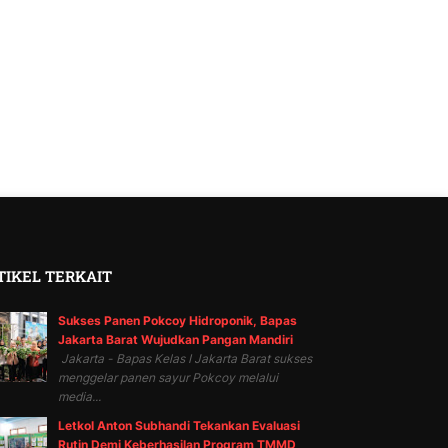
TIKEL TERKAIT
Sukses Panen Pokcoy Hidroponik, Bapas
Jakarta Barat Wujudkan Pangan Mandiri
Jakarta - Bapas Kelas I Jakarta Barat sukses
menggelar panen sayur Pokcoy melalui
media...
Letkol Anton Subhandi Tekankan Evaluasi
Rutin Demi Keberhasilan Program TMMD