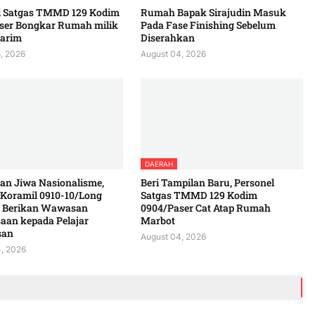
l Satgas TMMD 129 Kodim
Rumah Bapak Sirajudin Masuk
ser Bongkar Rumah milik
Pada Fase Finishing Sebelum
arim
Diserahkan
, 2026
August 04, 2026
DAERAH
n Jiwa Nasionalisme,
Beri Tampilan Baru, Personel
 Koramil 0910-10/Long
Satgas TMMD 129 Kodim
 Berikan Wawasan
0904/Paser Cat Atap Rumah
aan kepada Pelajar
Marbot
san
August 04, 2026
, 2026