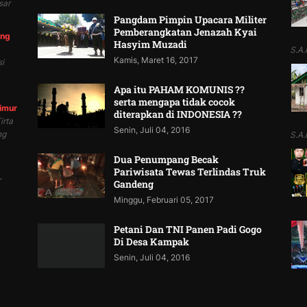
sar
Pangdam Pimpin Upacara Militer
Pemberangkatan Jenazah Kyai
ung
Hasyim Muzadi
S.A.P
Kamis, Maret 16, 2017
i
Apa itu PAHAM KOMUNIS ??
serta mengapa tidak cocok
Timur
diterapkan di INDONESIA ??
irta
Senin, Juli 04, 2016
ng
S.A.P
Dua Penumpang Becak
Pariwisata Tewas Terlindas Truk
r
Gandeng
Minggu, Februari 05, 2017
Petani Dan TNI Panen Padi Gogo
Di Desa Kampak
Senin, Juli 04, 2016