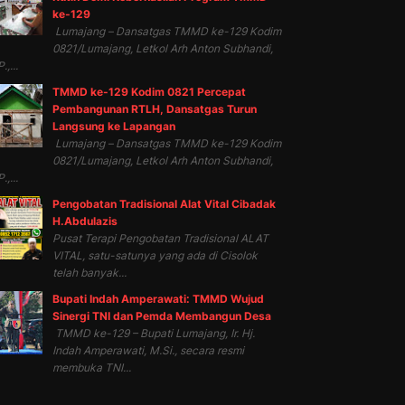
ke-129
Lumajang – Dansatgas TMMD ke-129 Kodim
0821/Lumajang, Letkol Arh Anton Subhandi,
.,...
TMMD ke-129 Kodim 0821 Percepat
Pembangunan RTLH, Dansatgas Turun
Langsung ke Lapangan
Lumajang – Dansatgas TMMD ke-129 Kodim
0821/Lumajang, Letkol Arh Anton Subhandi,
.,...
Pengobatan Tradisional Alat Vital Cibadak
H.Abdulazis
Pusat Terapi Pengobatan Tradisional ALAT
VITAL, satu-satunya yang ada di Cisolok
telah banyak...
Bupati Indah Amperawati: TMMD Wujud
Sinergi TNI dan Pemda Membangun Desa
TMMD ke-129 – Bupati Lumajang, Ir. Hj.
Indah Amperawati, M.Si., secara resmi
membuka TNI...