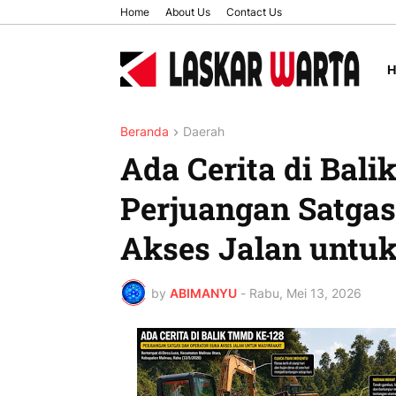
Home
About Us
Contact Us
Beranda
Daerah
Ada Cerita di Bal
Perjuangan Satgas
Akses Jalan untu
by
ABIMANYU
-
Rabu, Mei 13, 2026