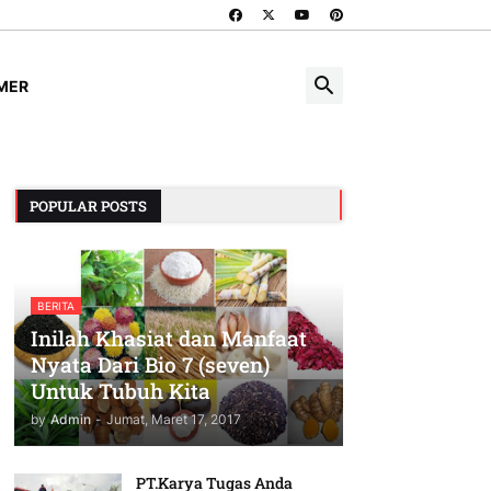
IMER
POPULAR POSTS
BERITA
Inilah Khasiat dan Manfaat
Nyata Dari Bio 7 (seven)
Untuk Tubuh Kita
by
Admin
-
Jumat, Maret 17, 2017
PT.Karya Tugas Anda