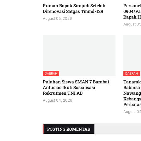
Rumah Bapak Sirajudi Setelah
Persone
Direnovasi Satgas Tmmd-129
0904/Pa
Bapak H
August 05, 2026
August 05
DAERAH
DAERAH
Puluhan Siswa SMAN 7 Barabai
Tanamka
Antusias Ikuti Sosialisasi
Babinsa
Rekrutmen TNI AD
Nawang
Kebangs
August 04, 2026
Perbata
August 04
POSTING KOMENTAR