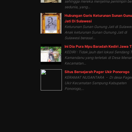
sehingga mereka menjelma pemimpin be
sedunia, yang...
Hubungan Garis Keturunan Sunan Gun
Jati Di Sulawesi
Keturunan Sunan Gunung Jati di Sulawes
Anak keturunan Sunan Gunung Jati di
Sulawesi berasal...
Ini Dia Pura Mpu Baradah Kediri Jawa 
KEDIRI : Tidak jauh dari lokasi Sendang T
Kamandanu yang terletak di Desa Mena
Kecamatan...
Situs Bersejarah Pager Ukir Ponorogo
KERAMAT NUSANTARA - Di desa Page
Ukir Kecamatan Sampung Kabupaten
Ponorogo,...