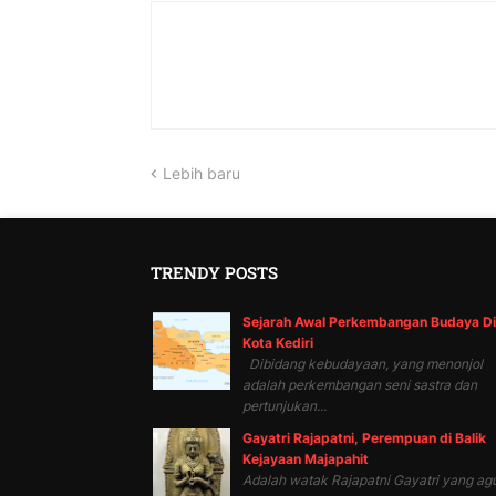
Lebih baru
TRENDY POSTS
Sejarah Awal Perkembangan Budaya Di
Kota Kediri
Dibidang kebudayaan, yang menonjol
adalah perkembangan seni sastra dan
pertunjukan...
Gayatri Rajapatni, Perempuan di Balik
Kejayaan Majapahit
Adalah watak Rajapatni Gayatri yang ag