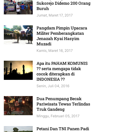
Sukorejo Didemo 200 Orang
Buruh
Jumat, Maret 17, 2017
Pangdam Pimpin Upacara
Militer Pemberangkatan
Jenazah Kyai Hasyim
Muzadi
Kamis, Maret 16, 2017
Apa itu PAHAM KOMUNIS
?? serta mengapa tidak
cocok diterapkan di
INDONESIA ??
Senin, Juli 04, 2016
Dua Penumpang Becak
Pariwisata Tewas Terlindas
Truk Gandeng
Minggu, Februari 05, 2017
Petani Dan TNI Panen Padi