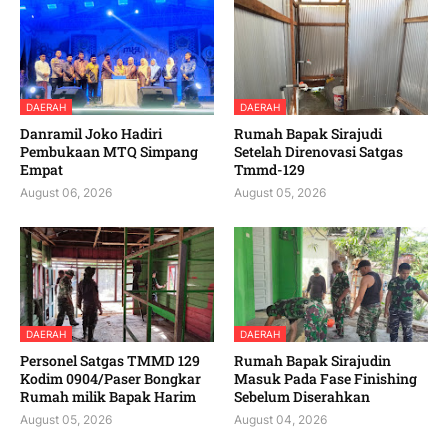
DAERAH
DAERAH
Danramil Joko Hadiri
Rumah Bapak Sirajudi
Pembukaan MTQ Simpang
Setelah Direnovasi Satgas
Empat
Tmmd-129
August 06, 2026
August 05, 2026
DAERAH
DAERAH
Personel Satgas TMMD 129
Rumah Bapak Sirajudin
Kodim 0904/Paser Bongkar
Masuk Pada Fase Finishing
Rumah milik Bapak Harim
Sebelum Diserahkan
August 05, 2026
August 04, 2026