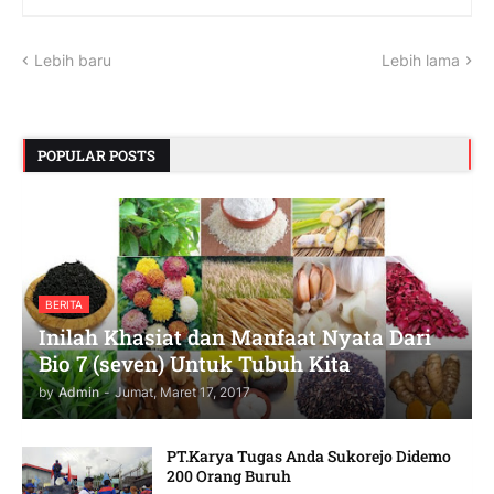
Lebih baru
Lebih lama
POPULAR POSTS
BERITA
Inilah Khasiat dan Manfaat Nyata Dari
Bio 7 (seven) Untuk Tubuh Kita
by
Admin
-
Jumat, Maret 17, 2017
PT.Karya Tugas Anda Sukorejo Didemo
200 Orang Buruh