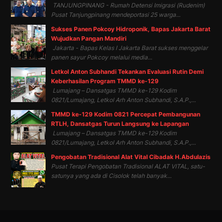
TANJUNGPINANG - Rumah Detensi Imigrasi (Rudenim)
Pusat Tanjungpinang mendeportasi 25 warga...
Sukses Panen Pokcoy Hidroponik, Bapas Jakarta Barat
Wujudkan Pangan Mandiri
Jakarta - Bapas Kelas I Jakarta Barat sukses menggelar
panen sayur Pokcoy melalui media...
Letkol Anton Subhandi Tekankan Evaluasi Rutin Demi
Keberhasilan Program TMMD ke-129
Lumajang – Dansatgas TMMD ke-129 Kodim
0821/Lumajang, Letkol Arh Anton Subhandi, S.A.P.,...
TMMD ke-129 Kodim 0821 Percepat Pembangunan
RTLH, Dansatgas Turun Langsung ke Lapangan
Lumajang – Dansatgas TMMD ke-129 Kodim
0821/Lumajang, Letkol Arh Anton Subhandi, S.A.P.,...
Pengobatan Tradisional Alat Vital Cibadak H.Abdulazis
Pusat Terapi Pengobatan Tradisional ALAT VITAL, satu-
satunya yang ada di Cisolok telah banyak...