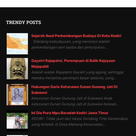
TRENDY POSTS
Sejarah Awal Perkembangan Budaya Di Kota Kediri
Dibidang kebudayaan, yang menonjol adalah
perkembangan seni sastra dan pertunjukan...
Gayatri Rajapatni, Perempuan di Balik Kejayaan
Majapahit
Adalah watak Rajapatni Gayatri yang agung, sehingga
mereka menjelma pemimpin besar sedunia, yang...
Hubungan Garis Keturunan Sunan Gunung Jati Di
Sulawesi
Keturunan Sunan Gunung Jati di Sulawesi Anak
keturunan Sunan Gunung Jati di Sulawesi berasal...
Ini Dia Pura Mpu Baradah Kediri Jawa Timur
KEDIRI : Tidak jauh dari lokasi Sendang Tirta Kamandanu
yang terletak di Desa Menang Kecamatan...