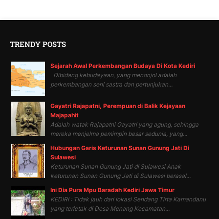
TRENDY POSTS
Sejarah Awal Perkembangan Budaya Di Kota Kediri
Dibidang kebudayaan, yang menonjol adalah
perkembangan seni sastra dan pertunjukan...
Gayatri Rajapatni, Perempuan di Balik Kejayaan
Majapahit
Adalah watak Rajapatni Gayatri yang agung, sehingga
mereka menjelma pemimpin besar sedunia, yang...
Hubungan Garis Keturunan Sunan Gunung Jati Di
Sulawesi
Keturunan Sunan Gunung Jati di Sulawesi Anak
keturunan Sunan Gunung Jati di Sulawesi berasal...
Ini Dia Pura Mpu Baradah Kediri Jawa Timur
KEDIRI : Tidak jauh dari lokasi Sendang Tirta Kamandanu
yang terletak di Desa Menang Kecamatan...