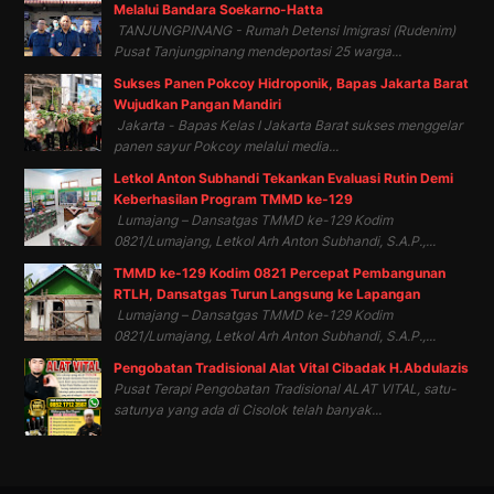
Melalui Bandara Soekarno-Hatta
TANJUNGPINANG - Rumah Detensi Imigrasi (Rudenim)
Pusat Tanjungpinang mendeportasi 25 warga...
Sukses Panen Pokcoy Hidroponik, Bapas Jakarta Barat
Wujudkan Pangan Mandiri
Jakarta - Bapas Kelas I Jakarta Barat sukses menggelar
panen sayur Pokcoy melalui media...
Letkol Anton Subhandi Tekankan Evaluasi Rutin Demi
Keberhasilan Program TMMD ke-129
Lumajang – Dansatgas TMMD ke-129 Kodim
0821/Lumajang, Letkol Arh Anton Subhandi, S.A.P.,...
TMMD ke-129 Kodim 0821 Percepat Pembangunan
RTLH, Dansatgas Turun Langsung ke Lapangan
Lumajang – Dansatgas TMMD ke-129 Kodim
0821/Lumajang, Letkol Arh Anton Subhandi, S.A.P.,...
Pengobatan Tradisional Alat Vital Cibadak H.Abdulazis
Pusat Terapi Pengobatan Tradisional ALAT VITAL, satu-
satunya yang ada di Cisolok telah banyak...