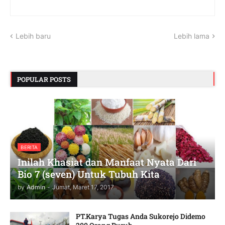
Lebih baru
Lebih lama
POPULAR POSTS
BERITA
Inilah Khasiat dan Manfaat Nyata Dari
Bio 7 (seven) Untuk Tubuh Kita
by
Admin
-
Jumat, Maret 17, 2017
PT.Karya Tugas Anda Sukorejo Didemo