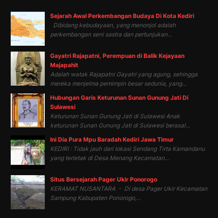
Sejarah Awal Perkembangan Budaya Di Kota Kediri
Dibidang kebudayaan, yang menonjol adalah
perkembangan seni sastra dan pertunjukan...
Gayatri Rajapatni, Perempuan di Balik Kejayaan
Majapahit
Adalah watak Rajapatni Gayatri yang agung, sehingga
mereka menjelma pemimpin besar sedunia, yang...
Hubungan Garis Keturunan Sunan Gunung Jati Di
Sulawesi
Keturunan Sunan Gunung Jati di Sulawesi Anak
keturunan Sunan Gunung Jati di Sulawesi berasal...
Ini Dia Pura Mpu Baradah Kediri Jawa Timur
KEDIRI : Tidak jauh dari lokasi Sendang Tirta Kamandanu
yang terletak di Desa Menang Kecamatan...
Situs Bersejarah Pager Ukir Ponorogo
KERAMAT NUSANTARA - Di desa Pager Ukir Kecamatan
Sampung Kabupaten Ponorogo,...