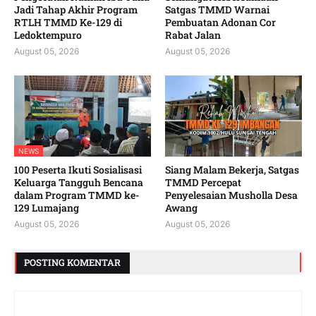
Jadi Tahap Akhir Program
Satgas TMMD Warnai
RTLH TMMD Ke-129 di
Pembuatan Adonan Cor
Ledoktempuro
Rabat Jalan
August 05, 2026
August 05, 2026
NEWS
100 Peserta Ikuti Sosialisasi
Siang Malam Bekerja, Satgas
Keluarga Tangguh Bencana
TMMD Percepat
dalam Program TMMD ke-
Penyelesaian Musholla Desa
129 Lumajang
Awang
August 05, 2026
August 05, 2026
POSTING KOMENTAR