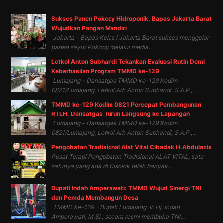
Sukses Panen Pokcoy Hidroponik, Bapas Jakarta Barat
Wujudkan Pangan Mandiri
Jakarta - Bapas Kelas I Jakarta Barat sukses menggelar
panen sayur Pokcoy melalui media...
Letkol Anton Subhandi Tekankan Evaluasi Rutin Demi
Keberhasilan Program TMMD ke-129
Lumajang – Dansatgas TMMD ke-129 Kodim
0821/Lumajang, Letkol Arh Anton Subhandi, S.A.P.,...
TMMD ke-129 Kodim 0821 Percepat Pembangunan
RTLH, Dansatgas Turun Langsung ke Lapangan
Lumajang – Dansatgas TMMD ke-129 Kodim
0821/Lumajang, Letkol Arh Anton Subhandi, S.A.P.,...
Pengobatan Tradisional Alat Vital Cibadak H.Abdulazis
Pusat Terapi Pengobatan Tradisional ALAT VITAL, satu-
satunya yang ada di Cisolok telah banyak...
Bupati Indah Amperawati: TMMD Wujud Sinergi TNI
dan Pemda Membangun Desa
TMMD ke-129 – Bupati Lumajang, Ir. Hj. Indah
Amperawati, M.Si., secara resmi membuka TNI...