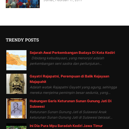
TRENDY POSTS
Sejarah Awal Perkembangan Budaya Di Kota Kediri
Dibidang kebudayaan, yang menonjol adalah
perkembangan seni sastra dan pertunjukan...
Gayatri Rajapatni, Perempuan di Balik Kejayaan
Majapahit
Adalah watak Rajapatni Gayatri yang agung, sehingga
mereka menjelma pemimpin besar sedunia, yang...
Hubungan Garis Keturunan Sunan Gunung Jati Di
Sulawesi
Keturunan Sunan Gunung Jati di Sulawesi Anak
keturunan Sunan Gunung Jati di Sulawesi berasal...
Ini Dia Pura Mpu Baradah Kediri Jawa Timur