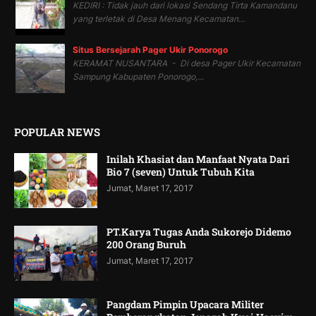
KEDIRI : Tidak jauh dari lokasi Sendang Tirta Kamandanu
yang terletak di Desa Menang Kecamatan...
Situs Bersejarah Pager Ukir Ponorogo
KERAMAT NUSANTARA - Di desa Pager Ukir Kecamatan
Sampung Kabupaten Ponorogo,...
POPULAR NEWS
Inilah Khasiat dan Manfaat Nyata Dari
Bio 7 (seven) Untuk Tubuh Kita
Jumat, Maret 17, 2017
PT.Karya Tugas Anda Sukorejo Didemo
200 Orang Buruh
Jumat, Maret 17, 2017
Pangdam Pimpin Upacara Militer