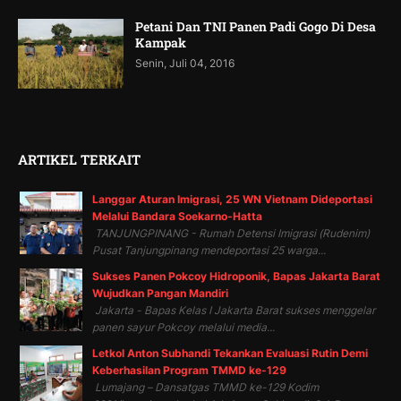
Petani Dan TNI Panen Padi Gogo Di Desa
Kampak
Senin, Juli 04, 2016
ARTIKEL TERKAIT
Langgar Aturan Imigrasi, 25 WN Vietnam Dideportasi
Melalui Bandara Soekarno-Hatta
TANJUNGPINANG - Rumah Detensi Imigrasi (Rudenim)
Pusat Tanjungpinang mendeportasi 25 warga...
Sukses Panen Pokcoy Hidroponik, Bapas Jakarta Barat
Wujudkan Pangan Mandiri
Jakarta - Bapas Kelas I Jakarta Barat sukses menggelar
panen sayur Pokcoy melalui media...
Letkol Anton Subhandi Tekankan Evaluasi Rutin Demi
Keberhasilan Program TMMD ke-129
Lumajang – Dansatgas TMMD ke-129 Kodim