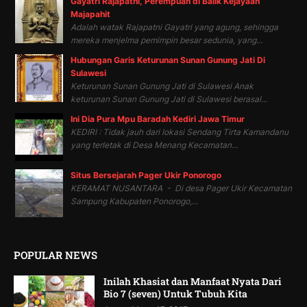
Gayatri Rajapatni, Perempuan di Balik Kejayaan
Majapahit
Adalah watak Rajapatni Gayatri yang agung, sehingga
mereka menjelma pemimpin besar sedunia, yang...
Hubungan Garis Keturunan Sunan Gunung Jati Di
Sulawesi
Keturunan Sunan Gunung Jati di Sulawesi Anak
keturunan Sunan Gunung Jati di Sulawesi berasal...
Ini Dia Pura Mpu Baradah Kediri Jawa Timur
KEDIRI : Tidak jauh dari lokasi Sendang Tirta Kamandanu
yang terletak di Desa Menang Kecamatan...
Situs Bersejarah Pager Ukir Ponorogo
KERAMAT NUSANTARA - Di desa Pager Ukir Kecamatan
Sampung Kabupaten Ponorogo,...
POPULAR NEWS
Inilah Khasiat dan Manfaat Nyata Dari
Bio 7 (seven) Untuk Tubuh Kita