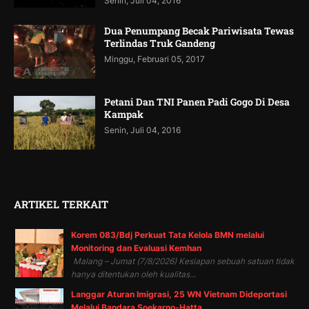
Senin, Juli 04, 2016
Dua Penumpang Becak Pariwisata Tewas
Terlindas Truk Gandeng
Minggu, Februari 05, 2017
Petani Dan TNI Panen Padi Gogo Di Desa
Kampak
Senin, Juli 04, 2016
ARTIKEL TERKAIT
Korem 083/Bdj Perkuat Tata Kelola BMN melalui
Monitoring dan Evaluasi Kemhan
Malang – Jumat (7/8/2026) Kesiapan sebuah satuan tidak
hanya ditentukan oleh kualitas...
Langgar Aturan Imigrasi, 25 WN Vietnam Dideportasi
Melalui Bandara Soekarno-Hatta