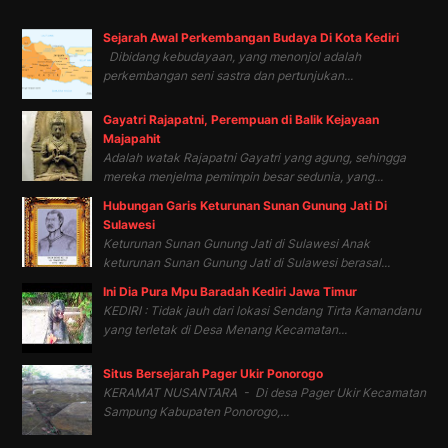
Sejarah Awal Perkembangan Budaya Di Kota Kediri
Dibidang kebudayaan, yang menonjol adalah
perkembangan seni sastra dan pertunjukan...
Gayatri Rajapatni, Perempuan di Balik Kejayaan
Majapahit
Adalah watak Rajapatni Gayatri yang agung, sehingga
mereka menjelma pemimpin besar sedunia, yang...
Hubungan Garis Keturunan Sunan Gunung Jati Di
Sulawesi
Keturunan Sunan Gunung Jati di Sulawesi Anak
keturunan Sunan Gunung Jati di Sulawesi berasal...
Ini Dia Pura Mpu Baradah Kediri Jawa Timur
KEDIRI : Tidak jauh dari lokasi Sendang Tirta Kamandanu
yang terletak di Desa Menang Kecamatan...
Situs Bersejarah Pager Ukir Ponorogo
KERAMAT NUSANTARA - Di desa Pager Ukir Kecamatan
Sampung Kabupaten Ponorogo,...