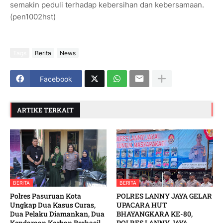
semakin peduli terhadap kebersihan dan kebersamaan.
(pen1002hst)
Tags
Berita
News
Facebook
ARTIKE TERKAIT
BERITA
BERITA
Polres Pasuruan Kota
POLRES LANNY JAYA GELAR
Ungkap Dua Kasus Curas,
UPACARA HUT
Dua Pelaku Diamankan, Dua
BHAYANGKARA KE-80,
Kendaraan Korban Berhasil
POLRES LANNY JAYA