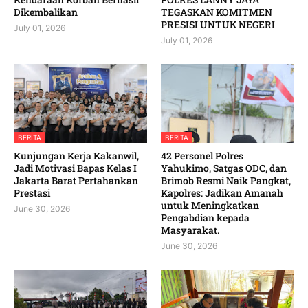
Dikembalikan
TEGASKAN KOMITMEN
PRESISI UNTUK NEGERI
July 01, 2026
July 01, 2026
BERITA
BERITA
Kunjungan Kerja Kakanwil,
42 Personel Polres
Jadi Motivasi Bapas Kelas I
Yahukimo, Satgas ODC, dan
Jakarta Barat Pertahankan
Brimob Resmi Naik Pangkat,
Prestasi
Kapolres: Jadikan Amanah
untuk Meningkatkan
June 30, 2026
Pengabdian kepada
Masyarakat. ‎
June 30, 2026