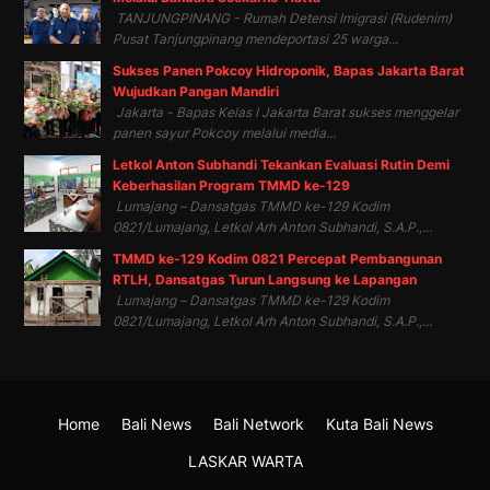
TANJUNGPINANG - Rumah Detensi Imigrasi (Rudenim)
Pusat Tanjungpinang mendeportasi 25 warga...
Sukses Panen Pokcoy Hidroponik, Bapas Jakarta Barat
Wujudkan Pangan Mandiri
Jakarta - Bapas Kelas I Jakarta Barat sukses menggelar
panen sayur Pokcoy melalui media...
Letkol Anton Subhandi Tekankan Evaluasi Rutin Demi
Keberhasilan Program TMMD ke-129
Lumajang – Dansatgas TMMD ke-129 Kodim
0821/Lumajang, Letkol Arh Anton Subhandi, S.A.P.,...
TMMD ke-129 Kodim 0821 Percepat Pembangunan
RTLH, Dansatgas Turun Langsung ke Lapangan
Lumajang – Dansatgas TMMD ke-129 Kodim
0821/Lumajang, Letkol Arh Anton Subhandi, S.A.P.,...
Home
Bali News
Bali Network
Kuta Bali News
LASKAR WARTA