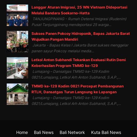
Langgar Aturan Imigrasi, 25 WN Vietnam Dideportasi
Melalui Bandara Soekarno-Hatta
TANJUNGPINANG - Rumah Detensi Imigrasi (Rudenim)
Pusat Tanjungpinang mendeportasi 25 warga...
Sukses Panen Pokcoy Hidroponik, Bapas Jakarta Barat
Wujudkan Pangan Mandiri
Jakarta - Bapas Kelas I Jakarta Barat sukses menggelar
panen sayur Pokcoy melalui media...
Letkol Anton Subhandi Tekankan Evaluasi Rutin Demi
Keberhasilan Program TMMD ke-129
Lumajang – Dansatgas TMMD ke-129 Kodim
0821/Lumajang, Letkol Arh Anton Subhandi, S.A.P.,...
TMMD ke-129 Kodim 0821 Percepat Pembangunan
RTLH, Dansatgas Turun Langsung ke Lapangan
Lumajang – Dansatgas TMMD ke-129 Kodim
0821/Lumajang, Letkol Arh Anton Subhandi, S.A.P.,...
Home
Bali News
Bali Network
Kuta Bali News