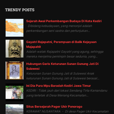
TRENDY POSTS
Sejarah Awal Perkembangan Budaya Di Kota Kediri
Dibidang kebudayaan, yang menonjol adalah
perkembangan seni sastra dan pertunjukan...
Gayatri Rajapatni, Perempuan di Balik Kejayaan
Majapahit
Adalah watak Rajapatni Gayatri yang agung, sehingga
mereka menjelma pemimpin besar sedunia, yang...
Hubungan Garis Keturunan Sunan Gunung Jati Di
Sulawesi
Keturunan Sunan Gunung Jati di Sulawesi Anak
keturunan Sunan Gunung Jati di Sulawesi berasal...
Ini Dia Pura Mpu Baradah Kediri Jawa Timur
KEDIRI : Tidak jauh dari lokasi Sendang Tirta Kamandanu
yang terletak di Desa Menang Kecamatan...
Situs Bersejarah Pager Ukir Ponorogo
KERAMAT NUSANTARA - Di desa Pager Ukir Kecamatan