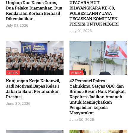
Ungkap Dua Kasus Curas,
UPACARA HUT
Dua Pelaku Diamankan, Dua
BHAYANGKARA KE-80,
Kendaraan Korban Berhasil
POLRES LANNY JAYA
Dikembalikan
TEGASKAN KOMITMEN
PRESISI UNTUK NEGERI
July 01, 2026
July 01, 2026
BERITA
BERITA
Kunjungan Kerja Kakanwil,
42 Personel Polres
Jadi Motivasi Bapas Kelas I
Yahukimo, Satgas ODC, dan
Jakarta Barat Pertahankan
Brimob Resmi Naik Pangkat,
Prestasi
Kapolres: Jadikan Amanah
untuk Meningkatkan
June 30, 2026
Pengabdian kepada
Masyarakat. ‎
June 30, 2026