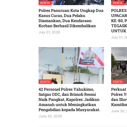
BERITA
BERITA
Polres Pasuruan Kota Ungkap Dua
POLRES
Kasus Curas, Dua Pelaku
UPACAR
Diamankan, Dua Kendaraan
KE-80, 
Korban Berhasil Dikembalikan
TEGASK
UNTUK 
July 01, 2026
July 01, 
BERITA
BERITA
42 Personel Polres Yahukimo,
‎Perkuat
Satgas ODC, dan Brimob Resmi
Polres Y
Naik Pangkat, Kapolres: Jadikan
dan Show
Amanah untuk Meningkatkan
Kamtibmas
Pengabdian kepada Masyarakat. ‎
June 30,
June 30, 2026