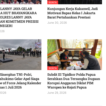
BERITA
 LANNY JAYA GELAR
Kunjungan Kerja Kakanwil, Jadi
A HUT BHAYANGKARA
Motivasi Bapas Kelas I Jakarta
POLRES LANNY JAYA
Barat Pertahankan Prestasi
AN KOMITMEN PRESISI
June 30, 2026
NEGERI
2026
BERITA
 Sinergitas TNI-Polri,
Subdit III Tipidkor Polda Papua
ahukimo Gelar Apel Siaga
Serahkan Dua Tersangka Dugaan
 of Force Jelang Kalender
Korupsi Anggaran Diklat PIM
 1 Juli 2026 ‎ ‎
Waropen ke Kejati Papua
 2026
June 29, 2026