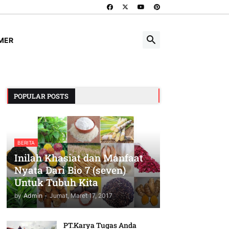
IMER
POPULAR POSTS
BERITA
Inilah Khasiat dan Manfaat
Nyata Dari Bio 7 (seven)
Untuk Tubuh Kita
by
Admin
-
Jumat, Maret 17, 2017
PT.Karya Tugas Anda