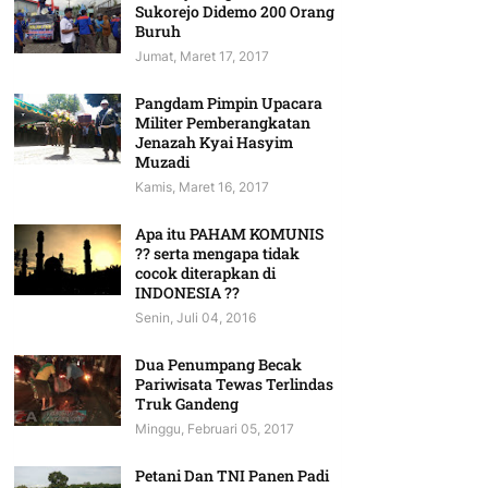
Sukorejo Didemo 200 Orang
Buruh
Jumat, Maret 17, 2017
Pangdam Pimpin Upacara
Militer Pemberangkatan
Jenazah Kyai Hasyim
Muzadi
Kamis, Maret 16, 2017
Apa itu PAHAM KOMUNIS
?? serta mengapa tidak
cocok diterapkan di
INDONESIA ??
Senin, Juli 04, 2016
Dua Penumpang Becak
Pariwisata Tewas Terlindas
Truk Gandeng
Minggu, Februari 05, 2017
Petani Dan TNI Panen Padi