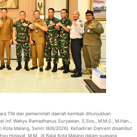
ra TNI dan pemerintah daerah kembali ditunjukkan
l Inf. Wahyu Ramadhanus Suryawan, S.Sos., M.M.S., M.Han.,
h Kota Malang, Senin (8/6/2026). Kehadiran Danrem disambut
ahyu Hidayat, M.M., di Balai Kota Malang dalam suasana