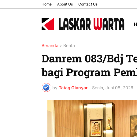
Home
About Us
Contact Us
Beranda
Berita
Danrem 083/Bdj T
bagi Program Pem
by
Tatag Gianyar
-
Senin, Juni 08, 2026