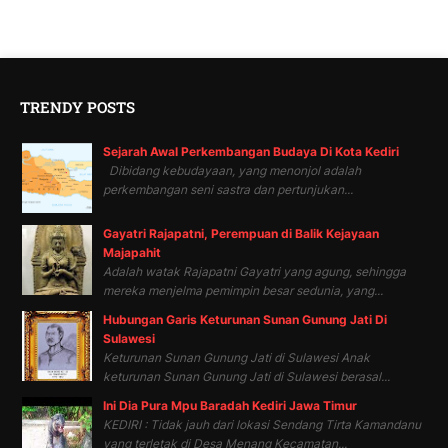
TRENDY POSTS
Sejarah Awal Perkembangan Budaya Di Kota Kediri
Dibidang kebudayaan, yang menonjol adalah
perkembangan seni sastra dan pertunjukan...
Gayatri Rajapatni, Perempuan di Balik Kejayaan
Majapahit
Adalah watak Rajapatni Gayatri yang agung, sehingga
mereka menjelma pemimpin besar sedunia, yang...
Hubungan Garis Keturunan Sunan Gunung Jati Di
Sulawesi
Keturunan Sunan Gunung Jati di Sulawesi Anak
keturunan Sunan Gunung Jati di Sulawesi berasal...
Ini Dia Pura Mpu Baradah Kediri Jawa Timur
KEDIRI : Tidak jauh dari lokasi Sendang Tirta Kamandanu
yang terletak di Desa Menang Kecamatan...