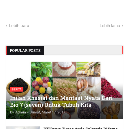
Lebih baru
Lebih lama
POPULAR POSTS
BERITA
Inilah Khasiat dan Manfaat Nyata Dari
Bio 7 (seven) Untuk Tubuh Kita
by
Admin
-
Jumat, Maret 17, 2017
PT.Karya Tugas Anda Sukorejo Didemo