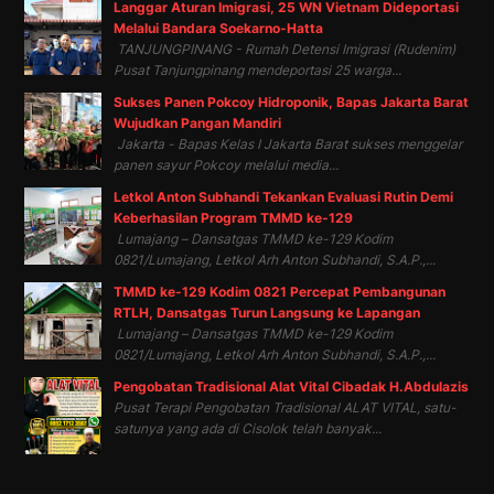
Langgar Aturan Imigrasi, 25 WN Vietnam Dideportasi
Melalui Bandara Soekarno-Hatta
TANJUNGPINANG - Rumah Detensi Imigrasi (Rudenim)
Pusat Tanjungpinang mendeportasi 25 warga...
Sukses Panen Pokcoy Hidroponik, Bapas Jakarta Barat
Wujudkan Pangan Mandiri
Jakarta - Bapas Kelas I Jakarta Barat sukses menggelar
panen sayur Pokcoy melalui media...
Letkol Anton Subhandi Tekankan Evaluasi Rutin Demi
Keberhasilan Program TMMD ke-129
Lumajang – Dansatgas TMMD ke-129 Kodim
0821/Lumajang, Letkol Arh Anton Subhandi, S.A.P.,...
TMMD ke-129 Kodim 0821 Percepat Pembangunan
RTLH, Dansatgas Turun Langsung ke Lapangan
Lumajang – Dansatgas TMMD ke-129 Kodim
0821/Lumajang, Letkol Arh Anton Subhandi, S.A.P.,...
Pengobatan Tradisional Alat Vital Cibadak H.Abdulazis
Pusat Terapi Pengobatan Tradisional ALAT VITAL, satu-
satunya yang ada di Cisolok telah banyak...