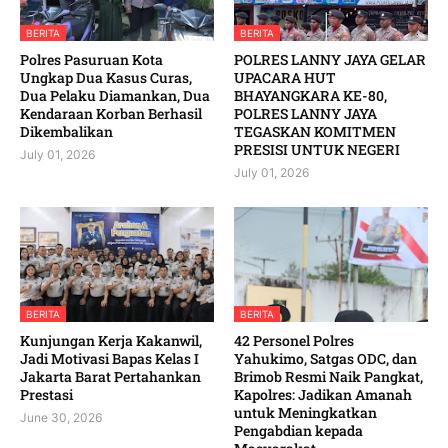
BERITA
BERITA
Polres Pasuruan Kota
POLRES LANNY JAYA GELAR
Ungkap Dua Kasus Curas,
UPACARA HUT
Dua Pelaku Diamankan, Dua
BHAYANGKARA KE-80,
Kendaraan Korban Berhasil
POLRES LANNY JAYA
Dikembalikan
TEGASKAN KOMITMEN
PRESISI UNTUK NEGERI
July 01, 2026
July 01, 2026
BERITA
BERITA
Kunjungan Kerja Kakanwil,
42 Personel Polres
Jadi Motivasi Bapas Kelas I
Yahukimo, Satgas ODC, dan
Jakarta Barat Pertahankan
Brimob Resmi Naik Pangkat,
Prestasi
Kapolres: Jadikan Amanah
untuk Meningkatkan
June 30, 2026
Pengabdian kepada