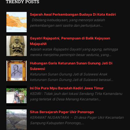
TRENDY POSTS
Sejarah Awal Perkembangan Budaya Di Kota Kediri
Dibidang kebudayaan, yang menonjol adalah
perkembangan seni sastra dan pertunjukan...
Gayatri Rajapatni, Perempuan di Balik Kejayaan
Majapahit
Adalah watak Rajapatni Gayatri yang agung, sehingga
mereka menjelma pemimpin besar sedunia, yang...
Hubungan Garis Keturunan Sunan Gunung Jati Di
Sulawesi
Keturunan Sunan Gunung Jati di Sulawesi Anak
keturunan Sunan Gunung Jati di Sulawesi berasal...
Ini Dia Pura Mpu Baradah Kediri Jawa Timur
KEDIRI : Tidak jauh dari lokasi Sendang Tirta Kamandanu
yang terletak di Desa Menang Kecamatan...
Situs Bersejarah Pager Ukir Ponorogo
KERAMAT NUSANTARA - Di desa Pager Ukir Kecamatan
Sampung Kabupaten Ponorogo,...