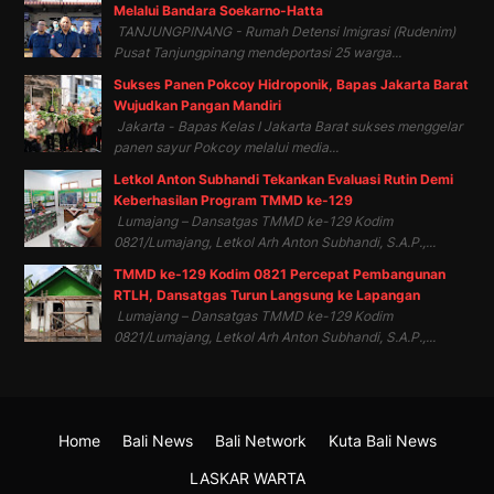
Melalui Bandara Soekarno-Hatta
TANJUNGPINANG - Rumah Detensi Imigrasi (Rudenim)
Pusat Tanjungpinang mendeportasi 25 warga...
Sukses Panen Pokcoy Hidroponik, Bapas Jakarta Barat
Wujudkan Pangan Mandiri
Jakarta - Bapas Kelas I Jakarta Barat sukses menggelar
panen sayur Pokcoy melalui media...
Letkol Anton Subhandi Tekankan Evaluasi Rutin Demi
Keberhasilan Program TMMD ke-129
Lumajang – Dansatgas TMMD ke-129 Kodim
0821/Lumajang, Letkol Arh Anton Subhandi, S.A.P.,...
TMMD ke-129 Kodim 0821 Percepat Pembangunan
RTLH, Dansatgas Turun Langsung ke Lapangan
Lumajang – Dansatgas TMMD ke-129 Kodim
0821/Lumajang, Letkol Arh Anton Subhandi, S.A.P.,...
Home
Bali News
Bali Network
Kuta Bali News
LASKAR WARTA