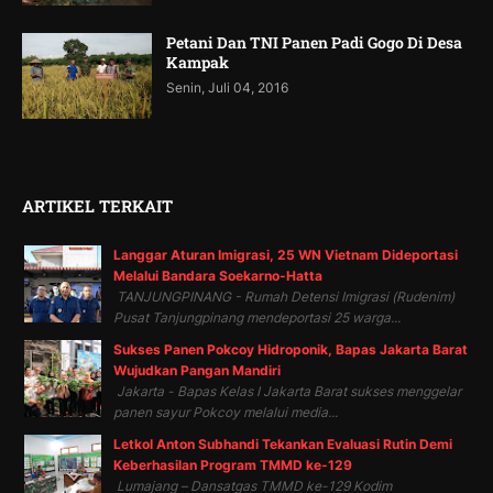
Petani Dan TNI Panen Padi Gogo Di Desa
Kampak
Senin, Juli 04, 2016
ARTIKEL TERKAIT
Langgar Aturan Imigrasi, 25 WN Vietnam Dideportasi
Melalui Bandara Soekarno-Hatta
TANJUNGPINANG - Rumah Detensi Imigrasi (Rudenim)
Pusat Tanjungpinang mendeportasi 25 warga...
Sukses Panen Pokcoy Hidroponik, Bapas Jakarta Barat
Wujudkan Pangan Mandiri
Jakarta - Bapas Kelas I Jakarta Barat sukses menggelar
panen sayur Pokcoy melalui media...
Letkol Anton Subhandi Tekankan Evaluasi Rutin Demi
Keberhasilan Program TMMD ke-129
Lumajang – Dansatgas TMMD ke-129 Kodim