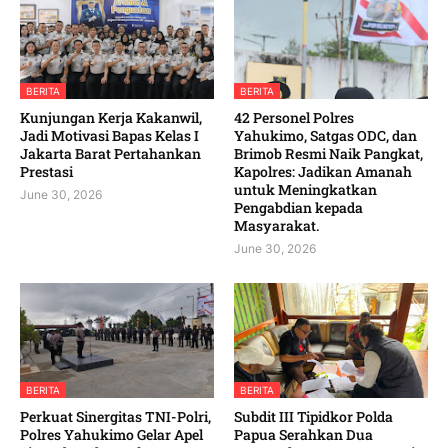
BERITA
BERITA
Kunjungan Kerja Kakanwil,
42 Personel Polres
Jadi Motivasi Bapas Kelas I
Yahukimo, Satgas ODC, dan
Jakarta Barat Pertahankan
Brimob Resmi Naik Pangkat,
Prestasi
Kapolres: Jadikan Amanah
untuk Meningkatkan
June 30, 2026
Pengabdian kepada
Masyarakat. ‎
June 30, 2026
BERITA
BERITA
‎Perkuat Sinergitas TNI-Polri,
Subdit III Tipidkor Polda
Polres Yahukimo Gelar Apel
Papua Serahkan Dua