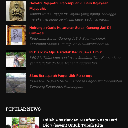
Gayatri Rajapatni, Perempuan di Balik Kejayaan
Majapahit
Adalah watak Rajapatni Gayatri yang agung, sehingga
mereka menjelma pemimpin besar sedunia, yang...
Hubungan Garis Keturunan Sunan Gunung Jati Di
Sulawesi
Keturunan Sunan Gunung Jati di Sulawesi Anak
keturunan Sunan Gunung Jati di Sulawesi berasal...
Ini Dia Pura Mpu Baradah Kediri Jawa Timur
KEDIRI : Tidak jauh dari lokasi Sendang Tirta Kamandanu
yang terletak di Desa Menang Kecamatan...
Situs Bersejarah Pager Ukir Ponorogo
KERAMAT NUSANTARA - Di desa Pager Ukir Kecamatan
Sampung Kabupaten Ponorogo,...
POPULAR NEWS
Inilah Khasiat dan Manfaat Nyata Dari
Bio 7 (seven) Untuk Tubuh Kita