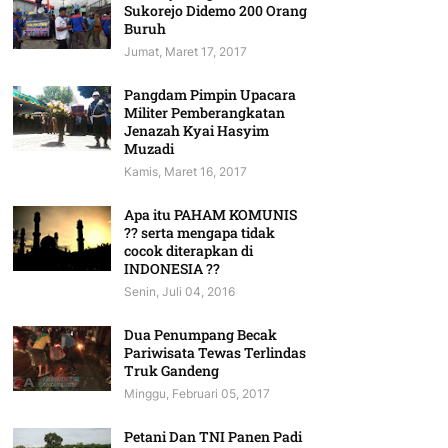
Sukorejo Didemo 200 Orang
Buruh
Jumat, Maret 17, 2017
Pangdam Pimpin Upacara
Militer Pemberangkatan
Jenazah Kyai Hasyim
Muzadi
Kamis, Maret 16, 2017
Apa itu PAHAM KOMUNIS
?? serta mengapa tidak
cocok diterapkan di
INDONESIA ??
Senin, Juli 04, 2016
Dua Penumpang Becak
Pariwisata Tewas Terlindas
Truk Gandeng
Minggu, Februari 05, 2017
Petani Dan TNI Panen Padi