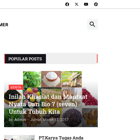
IMER
POPULAR POSTS
BERITA
Inilah Khasiat dan Manfaat
Nyata Dari Bio 7 (seven)
Untuk Tubuh Kita
by
Admin
-
Jumat, Maret 17, 2017
PT.Karya Tugas Anda