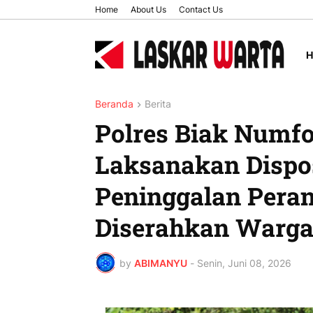
Home
About Us
Contact Us
Beranda
Berita
Polres Biak Numfo
Laksanakan Dispo
Peninggalan Peran
Diserahkan Warg
by
ABIMANYU
-
Senin, Juni 08, 2026