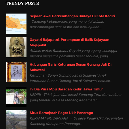
TRENDY POSTS
Sejarah Awal Perkembangan Budaya Di Kota Kediri
Dibidang kebudayaan, yang menonjol adalah
perkembangan seni sastra dan pertunjukan...
Gayatri Rajapatni, Perempuan di Balik Kejayaan
Majapahit
Adalah watak Rajapatni Gayatri yang agung, sehingga
mereka menjelma pemimpin besar sedunia, yang...
Hubungan Garis Keturunan Sunan Gunung Jati Di
Sulawesi
Keturunan Sunan Gunung Jati di Sulawesi Anak
keturunan Sunan Gunung Jati di Sulawesi berasal...
Ini Dia Pura Mpu Baradah Kediri Jawa Timur
KEDIRI : Tidak jauh dari lokasi Sendang Tirta Kamandanu
yang terletak di Desa Menang Kecamatan...
Situs Bersejarah Pager Ukir Ponorogo
KERAMAT NUSANTARA - Di desa Pager Ukir Kecamatan
Sampung Kabupaten Ponorogo,...