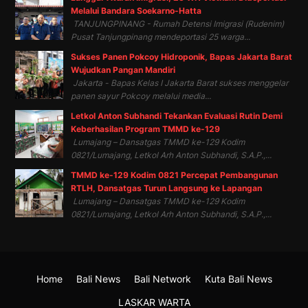
Melalui Bandara Soekarno-Hatta
TANJUNGPINANG - Rumah Detensi Imigrasi (Rudenim)
Pusat Tanjungpinang mendeportasi 25 warga...
Sukses Panen Pokcoy Hidroponik, Bapas Jakarta Barat
Wujudkan Pangan Mandiri
Jakarta - Bapas Kelas I Jakarta Barat sukses menggelar
panen sayur Pokcoy melalui media...
Letkol Anton Subhandi Tekankan Evaluasi Rutin Demi
Keberhasilan Program TMMD ke-129
Lumajang – Dansatgas TMMD ke-129 Kodim
0821/Lumajang, Letkol Arh Anton Subhandi, S.A.P.,...
TMMD ke-129 Kodim 0821 Percepat Pembangunan
RTLH, Dansatgas Turun Langsung ke Lapangan
Lumajang – Dansatgas TMMD ke-129 Kodim
0821/Lumajang, Letkol Arh Anton Subhandi, S.A.P.,...
Home
Bali News
Bali Network
Kuta Bali News
LASKAR WARTA