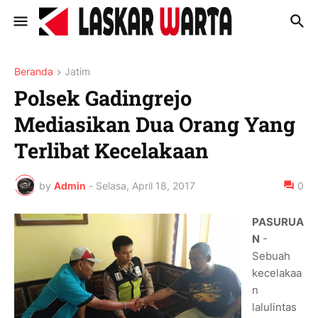
Beranda
Jatim
Polsek Gadingrejo
Mediasikan Dua Orang Yang
Terlibat Kecelakaan
by
Admin
-
Selasa, April 18, 2017
0
PASURUA
N
-
Sebuah
kecelakaa
n
lalulintas