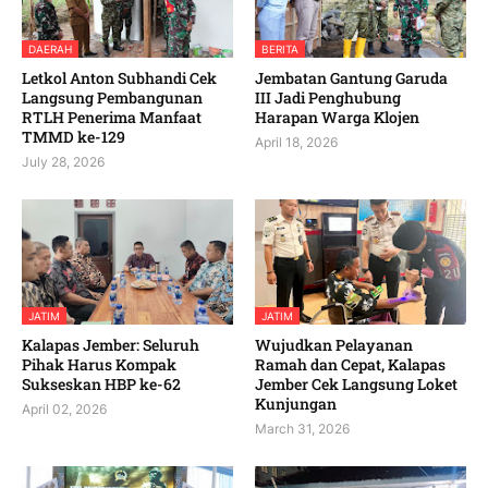
DAERAH
BERITA
Letkol Anton Subhandi Cek
Jembatan Gantung Garuda
Langsung Pembangunan
III Jadi Penghubung
RTLH Penerima Manfaat
Harapan Warga Klojen
TMMD ke-129
April 18, 2026
July 28, 2026
JATIM
JATIM
Kalapas Jember: Seluruh
Wujudkan Pelayanan
Pihak Harus Kompak
Ramah dan Cepat, Kalapas
Sukseskan HBP ke-62
Jember Cek Langsung Loket
Kunjungan
April 02, 2026
March 31, 2026