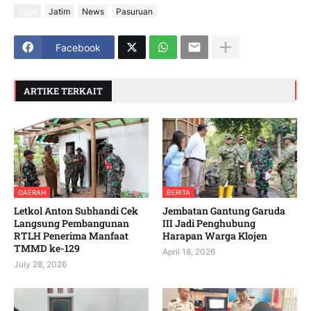
Tags
Jatim
News
Pasuruan
Facebook
ARTIKE TERKAIT
DAERAH
BERITA
Letkol Anton Subhandi Cek
Jembatan Gantung Garuda
Langsung Pembangunan
III Jadi Penghubung
RTLH Penerima Manfaat
Harapan Warga Klojen
TMMD ke-129
April 18, 2026
July 28, 2026