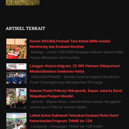
ARTIKEL TERKAIT
Korem 083/Bdj Perkuat Tata Kelola BMN melalui
Monitoring dan Evaluasi Kemhan
Malang – Jumat (7/8/2026) Kesiapan sebuah satuan tidak
hanya ditentukan oleh kualitas...
Langgar Aturan Imigrasi, 25 WN Vietnam Dideportasi
Melalui Bandara Soekarno-Hatta
TANJUNGPINANG - Rumah Detensi Imigrasi (Rudenim)
Pusat Tanjungpinang mendeportasi 25 warga...
Sukses Panen Pokcoy Hidroponik, Bapas Jakarta Barat
Wujudkan Pangan Mandiri
Jakarta - Bapas Kelas I Jakarta Barat sukses menggelar
panen sayur Pokcoy melalui media...
Letkol Anton Subhandi Tekankan Evaluasi Rutin Demi
Keberhasilan Program TMMD ke-129
Lumajang – Dansatgas TMMD ke-129 Kodim