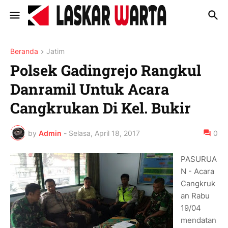
Beranda
Jatim
Polsek Gadingrejo Rangkul
Danramil Untuk Acara
Cangkrukan Di Kel. Bukir
by
Admin
-
Selasa, April 18, 2017
0
PASURUA
N - Acara
Cangkruk
an Rabu
19/04
mendatan