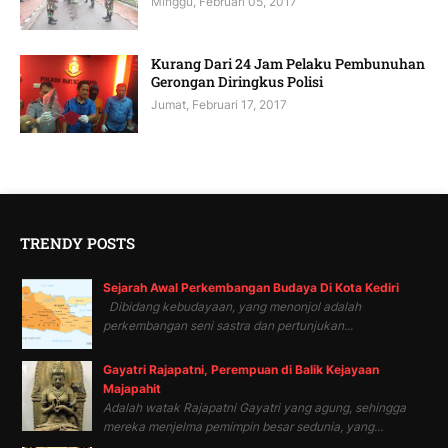
Minggu, Februari 05, 2017
Kurang Dari 24 Jam Pelaku Pembunuhan
Gerongan Diringkus Polisi
Jumat, Februari 17, 2017
TRENDY POSTS
Sejarah Awal Perkembangan Budaya Di Kota Kediri
Dibidang kebudayaan, yang menonjol adalah
perkembangan seni sastra dan pertunjukan...
Gayatri Rajapatni, Perempuan di Balik Kejayaan
Majapahit
Adalah watak Rajapatni Gayatri yang agung, sehingga
mereka menjelma pemimpin besar sedunia, yang...