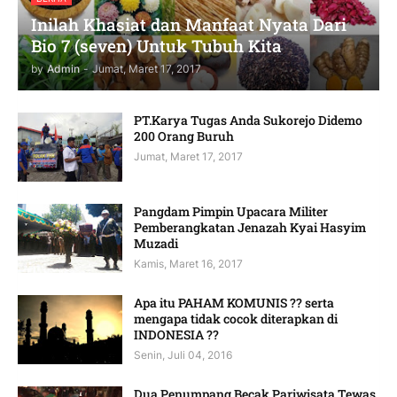
Inilah Khasiat dan Manfaat Nyata Dari
Bio 7 (seven) Untuk Tubuh Kita
by
Admin
-
Jumat, Maret 17, 2017
PT.Karya Tugas Anda Sukorejo Didemo
200 Orang Buruh
Jumat, Maret 17, 2017
Pangdam Pimpin Upacara Militer
Pemberangkatan Jenazah Kyai Hasyim
Muzadi
Kamis, Maret 16, 2017
Apa itu PAHAM KOMUNIS ?? serta
mengapa tidak cocok diterapkan di
INDONESIA ??
Senin, Juli 04, 2016
Dua Penumpang Becak Pariwisata Tewas