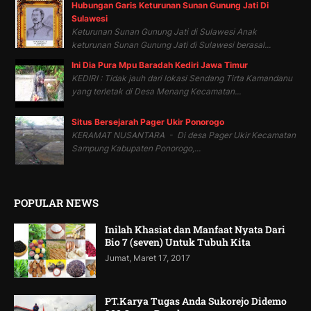
Hubungan Garis Keturunan Sunan Gunung Jati Di
Sulawesi
Keturunan Sunan Gunung Jati di Sulawesi Anak
keturunan Sunan Gunung Jati di Sulawesi berasal...
Ini Dia Pura Mpu Baradah Kediri Jawa Timur
KEDIRI : Tidak jauh dari lokasi Sendang Tirta Kamandanu
yang terletak di Desa Menang Kecamatan...
Situs Bersejarah Pager Ukir Ponorogo
KERAMAT NUSANTARA - Di desa Pager Ukir Kecamatan
Sampung Kabupaten Ponorogo,...
POPULAR NEWS
Inilah Khasiat dan Manfaat Nyata Dari
Bio 7 (seven) Untuk Tubuh Kita
Jumat, Maret 17, 2017
PT.Karya Tugas Anda Sukorejo Didemo