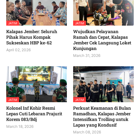
JATIM
JATIM
Kalapas Jember: Seluruh
Wujudkan Pelayanan
Pihak Harus Kompak
Ramah dan Cepat, Kalapas
Sukseskan HBP ke-62
Jember Cek Langsung Loket
Kunjungan
April 02, 2026
March 31, 2026
JATIM
JATIM
Kolonel Inf Kohir Resmi
Perkuat Keamanan di Bulan
Lepas Cuti Lebaran Prajurit
Ramadhan, Kalapas Jember
Korem 083/Bdj
Intensifkan Trolling untuk
Lapas yang Kondusif
March 18, 2026
March 08, 2026