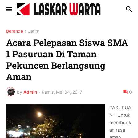
Beranda
Jatim
Acara Pelepasan Siswa SMA
1 Pasuruan Di Taman
Pekuncen Berlangsung
Aman
by
Admin
-
Kamis, Mei 04, 2017
0
PASURUA
N - Untuk
memberik
an rasa
aman,