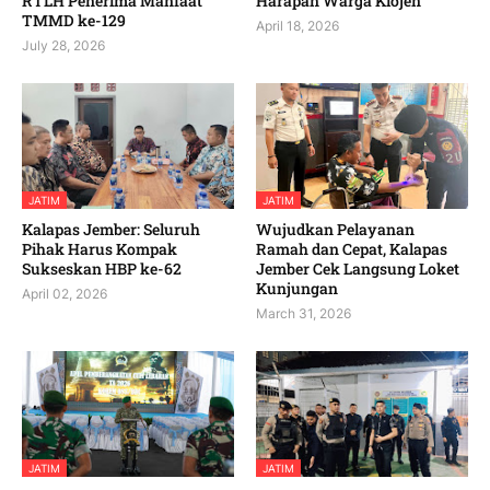
RTLH Penerima Manfaat
Harapan Warga Klojen
TMMD ke-129
April 18, 2026
July 28, 2026
JATIM
JATIM
Kalapas Jember: Seluruh
Wujudkan Pelayanan
Pihak Harus Kompak
Ramah dan Cepat, Kalapas
Sukseskan HBP ke-62
Jember Cek Langsung Loket
Kunjungan
April 02, 2026
March 31, 2026
JATIM
JATIM