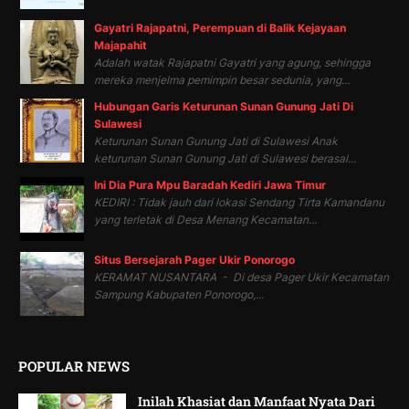
Gayatri Rajapatni, Perempuan di Balik Kejayaan
Majapahit
Adalah watak Rajapatni Gayatri yang agung, sehingga
mereka menjelma pemimpin besar sedunia, yang...
Hubungan Garis Keturunan Sunan Gunung Jati Di
Sulawesi
Keturunan Sunan Gunung Jati di Sulawesi Anak
keturunan Sunan Gunung Jati di Sulawesi berasal...
Ini Dia Pura Mpu Baradah Kediri Jawa Timur
KEDIRI : Tidak jauh dari lokasi Sendang Tirta Kamandanu
yang terletak di Desa Menang Kecamatan...
Situs Bersejarah Pager Ukir Ponorogo
KERAMAT NUSANTARA - Di desa Pager Ukir Kecamatan
Sampung Kabupaten Ponorogo,...
POPULAR NEWS
Inilah Khasiat dan Manfaat Nyata Dari