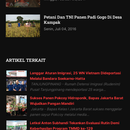
Petani Dan TNI Panen Padi Gogo Di Desa
Kampak
Senin, Juli 04, 2016
ARTIKEL TERKAIT
Langgar Aturan Imigrasi, 25 WN Vietnam Dideportasi
Melalui Bandara Soekarno-Hatta
TANJUNGPINANG - Rumah Detensi Imigrasi (Rudenim)
Pusat Tanjungpinang mendeportasi 25 warga...
Sukses Panen Pokcoy Hidroponik, Bapas Jakarta Barat
Wujudkan Pangan Mandiri
Jakarta - Bapas Kelas I Jakarta Barat sukses menggelar
panen sayur Pokcoy melalui media...
Letkol Anton Subhandi Tekankan Evaluasi Rutin Demi
Keberhasilan Program TMMD ke-129