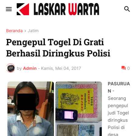
Beranda
Jatim
Pengepul Togel Di Grati
Berhasil Diringkus Polisi
by
Admin
-
Kamis, Mei 04, 2017
0
PASURUA
N
-
Seorang
pengepul
judi Togel
diringkus
Polisi di
desa