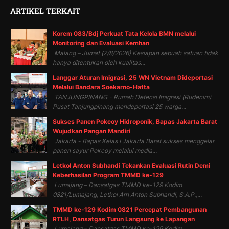
ARTIKEL TERKAIT
Korem 083/Bdj Perkuat Tata Kelola BMN melalui
Monitoring dan Evaluasi Kemhan
Malang – Jumat (7/8/2026) Kesiapan sebuah satuan tidak
hanya ditentukan oleh kualitas...
Langgar Aturan Imigrasi, 25 WN Vietnam Dideportasi
Melalui Bandara Soekarno-Hatta
TANJUNGPINANG - Rumah Detensi Imigrasi (Rudenim)
Pusat Tanjungpinang mendeportasi 25 warga...
Sukses Panen Pokcoy Hidroponik, Bapas Jakarta Barat
Wujudkan Pangan Mandiri
Jakarta - Bapas Kelas I Jakarta Barat sukses menggelar
panen sayur Pokcoy melalui media...
Letkol Anton Subhandi Tekankan Evaluasi Rutin Demi
Keberhasilan Program TMMD ke-129
Lumajang – Dansatgas TMMD ke-129 Kodim
0821/Lumajang, Letkol Arh Anton Subhandi, S.A.P.,...
TMMD ke-129 Kodim 0821 Percepat Pembangunan
RTLH, Dansatgas Turun Langsung ke Lapangan
Lumajang – Dansatgas TMMD ke-129 Kodim