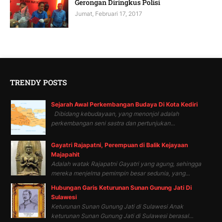
Gerongan Diringkus Polisi
Jumat, Februari 17, 2017
TRENDY POSTS
Sejarah Awal Perkembangan Budaya Di Kota Kediri
Dibidang kebudayaan, yang menonjol adalah
perkembangan seni sastra dan pertunjukan...
Gayatri Rajapatni, Perempuan di Balik Kejayaan
Majapahit
Adalah watak Rajapatni Gayatri yang agung, sehingga
mereka menjelma pemimpin besar sedunia, yang...
Hubungan Garis Keturunan Sunan Gunung Jati Di
Sulawesi
Keturunan Sunan Gunung Jati di Sulawesi Anak
keturunan Sunan Gunung Jati di Sulawesi berasal...