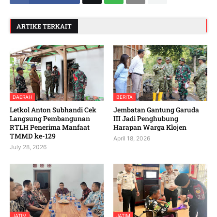
ARTIKE TERKAIT
DAERAH
BERITA
Letkol Anton Subhandi Cek
Jembatan Gantung Garuda
Langsung Pembangunan
III Jadi Penghubung
RTLH Penerima Manfaat
Harapan Warga Klojen
TMMD ke-129
April 18, 2026
July 28, 2026
JATIM
JATIM