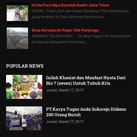
Ini Dia Pura Mpu Baradah Kediri Jawa Timur
KEDIRI : Tidak jauh dari lokasi Sendang Tirta Kamandanu
yang terletak di Desa Menang Kecamatan...
Situs Bersejarah Pager Ukir Ponorogo
KERAMAT NUSANTARA - Di desa Pager Ukir Kecamatan
Sampung Kabupaten Ponorogo,...
POPULAR NEWS
Inilah Khasiat dan Manfaat Nyata Dari
Bio 7 (seven) Untuk Tubuh Kita
Jumat, Maret 17, 2017
PT.Karya Tugas Anda Sukorejo Didemo
200 Orang Buruh
Jumat, Maret 17, 2017