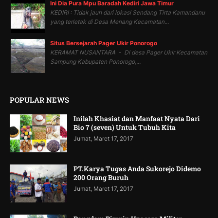
Ini Dia Pura Mpu Baradah Kediri Jawa Timur
KEDIRI : Tidak jauh dari lokasi Sendang Tirta Kamandanu
yang terletak di Desa Menang Kecamatan...
Situs Bersejarah Pager Ukir Ponorogo
KERAMAT NUSANTARA - Di desa Pager Ukir Kecamatan
Sampung Kabupaten Ponorogo,...
POPULAR NEWS
Inilah Khasiat dan Manfaat Nyata Dari
Bio 7 (seven) Untuk Tubuh Kita
Jumat, Maret 17, 2017
PT.Karya Tugas Anda Sukorejo Didemo
200 Orang Buruh
Jumat, Maret 17, 2017