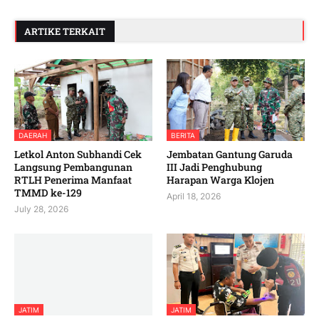
ARTIKE TERKAIT
DAERAH
BERITA
Letkol Anton Subhandi Cek
Jembatan Gantung Garuda
Langsung Pembangunan
III Jadi Penghubung
RTLH Penerima Manfaat
Harapan Warga Klojen
TMMD ke-129
April 18, 2026
July 28, 2026
JATIM
JATIM