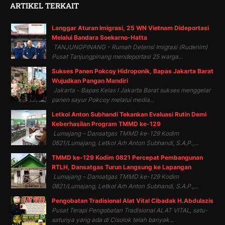
ARTIKEL TERKAIT
Langgar Aturan Imigrasi, 25 WN Vietnam Dideportasi
Melalui Bandara Soekarno-Hatta
TANJUNGPINANG - Rumah Detensi Imigrasi (Rudenim)
Pusat Tanjungpinang mendeportasi 25 warga...
Sukses Panen Pokcoy Hidroponik, Bapas Jakarta Barat
Wujudkan Pangan Mandiri
Jakarta - Bapas Kelas I Jakarta Barat sukses menggelar
panen sayur Pokcoy melalui media...
Letkol Anton Subhandi Tekankan Evaluasi Rutin Demi
Keberhasilan Program TMMD ke-129
Lumajang – Dansatgas TMMD ke-129 Kodim
0821/Lumajang, Letkol Arh Anton Subhandi, S.A.P.,...
TMMD ke-129 Kodim 0821 Percepat Pembangunan
RTLH, Dansatgas Turun Langsung ke Lapangan
Lumajang – Dansatgas TMMD ke-129 Kodim
0821/Lumajang, Letkol Arh Anton Subhandi, S.A.P.,...
Pengobatan Tradisional Alat Vital Cibadak H.Abdulazis
Pusat Terapi Pengobatan Tradisional ALAT VITAL, satu-
satunya yang ada di Cisolok telah banyak...