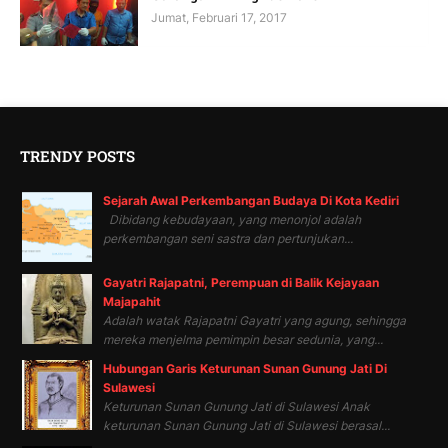
Jumat, Februari 17, 2017
TRENDY POSTS
Sejarah Awal Perkembangan Budaya Di Kota Kediri
Dibidang kebudayaan, yang menonjol adalah
perkembangan seni sastra dan pertunjukan...
Gayatri Rajapatni, Perempuan di Balik Kejayaan
Majapahit
Adalah watak Rajapatni Gayatri yang agung, sehingga
mereka menjelma pemimpin besar sedunia, yang...
Hubungan Garis Keturunan Sunan Gunung Jati Di
Sulawesi
Keturunan Sunan Gunung Jati di Sulawesi Anak
keturunan Sunan Gunung Jati di Sulawesi berasal...