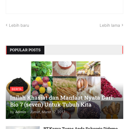
Lebih baru
Lebih lama
POPULAR POSTS
BERITA
Inilah Khasiat dan Manfaat Nyata Dari
Bio 7 (seven) Untuk Tubuh Kita
by
Admin
-
Jumat, Maret 17, 2017
PT.Karya Tugas Anda Sukorejo Didemo