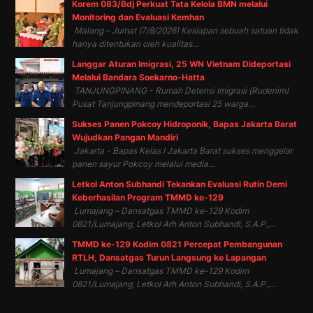
Korem 083/Bdj Perkuat Tata Kelola BMN melalui
Monitoring dan Evaluasi Kemhan
Malang – Jumat (7/8/2026) Kesiapan sebuah satuan tidak
hanya ditentukan oleh kualitas...
Langgar Aturan Imigrasi, 25 WN Vietnam Dideportasi
Melalui Bandara Soekarno-Hatta
TANJUNGPINANG - Rumah Detensi Imigrasi (Rudenim)
Pusat Tanjungpinang mendeportasi 25 warga...
Sukses Panen Pokcoy Hidroponik, Bapas Jakarta Barat
Wujudkan Pangan Mandiri
Jakarta - Bapas Kelas I Jakarta Barat sukses menggelar
panen sayur Pokcoy melalui media...
Letkol Anton Subhandi Tekankan Evaluasi Rutin Demi
Keberhasilan Program TMMD ke-129
Lumajang – Dansatgas TMMD ke-129 Kodim
0821/Lumajang, Letkol Arh Anton Subhandi, S.A.P.,...
TMMD ke-129 Kodim 0821 Percepat Pembangunan
RTLH, Dansatgas Turun Langsung ke Lapangan
Lumajang – Dansatgas TMMD ke-129 Kodim
0821/Lumajang, Letkol Arh Anton Subhandi, S.A.P.,...