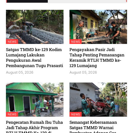
NEWS
NEWS
Satgas TMMD ke-129 Kodim
Pengayakan Pasir Jadi
Lumajang Lakukan
Tahap Penting Pemasangan
Pengukuran Awal
Keramik RTLH TMMD ke-
Pembangunan Tugu Prasasti
129 Lumajang
August 05, 2026
August 05, 2026
NEWS
NEWS
Pengecatan Rumah Ibu Tuha
Semangat Kebersamaan
Jadi Tahap Akhir Program
Satgas TMMD Warnai
RTLH TMMD Ke-129 di
Pembuatan Adonan Cor