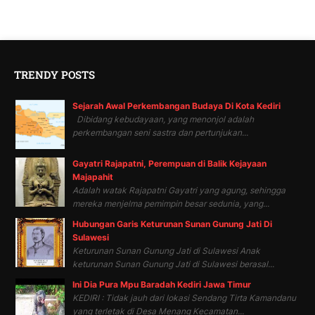
TRENDY POSTS
Sejarah Awal Perkembangan Budaya Di Kota Kediri
Dibidang kebudayaan, yang menonjol adalah
perkembangan seni sastra dan pertunjukan...
Gayatri Rajapatni, Perempuan di Balik Kejayaan
Majapahit
Adalah watak Rajapatni Gayatri yang agung, sehingga
mereka menjelma pemimpin besar sedunia, yang...
Hubungan Garis Keturunan Sunan Gunung Jati Di
Sulawesi
Keturunan Sunan Gunung Jati di Sulawesi Anak
keturunan Sunan Gunung Jati di Sulawesi berasal...
Ini Dia Pura Mpu Baradah Kediri Jawa Timur
KEDIRI : Tidak jauh dari lokasi Sendang Tirta Kamandanu
yang terletak di Desa Menang Kecamatan...