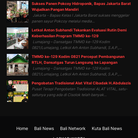
Sukses Panen Pokcoy Hidroponik, Bapas Jakarta Barat
Wujudkan Pangan Mandiri
Jakarta - Bapas Kelas I Jakarta Barat sukses menggelar
panen sayur Pokcoy melalui media...
Letkol Anton Subhandi Tekankan Evaluasi Rutin Demi
Keberhasilan Program TMMD ke-129
Lumajang – Dansatgas TMMD ke-129 Kodim
0821/Lumajang, Letkol Arh Anton Subhandi, S.A.P.,...
TMMD ke-129 Kodim 0821 Percepat Pembangunan
RTLH, Dansatgas Turun Langsung ke Lapangan
Lumajang – Dansatgas TMMD ke-129 Kodim
0821/Lumajang, Letkol Arh Anton Subhandi, S.A.P.,...
Pengobatan Tradisional Alat Vital Cibadak H.Abdulazis
Pusat Terapi Pengobatan Tradisional ALAT VITAL, satu-
satunya yang ada di Cisolok telah banyak...
Home
Bali News
Bali Network
Kuta Bali News